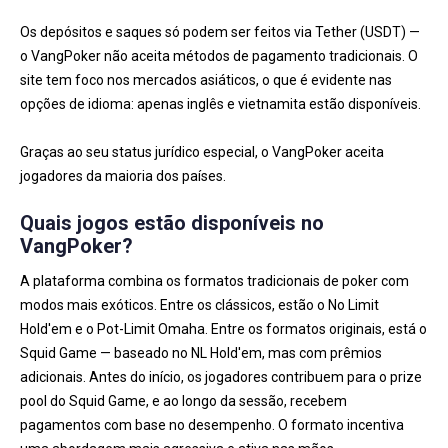
Os depósitos e saques só podem ser feitos via Tether (USDT) —
o VangPoker não aceita métodos de pagamento tradicionais. O
site tem foco nos mercados asiáticos, o que é evidente nas
opções de idioma: apenas inglês e vietnamita estão disponíveis.
Graças ao seu status jurídico especial, o VangPoker aceita
jogadores da maioria dos países.
Quais jogos estão disponíveis no
VangPoker?
A plataforma combina os formatos tradicionais de poker com
modos mais exóticos. Entre os clássicos, estão o No Limit
Hold'em e o Pot-Limit Omaha. Entre os formatos originais, está o
Squid Game — baseado no NL Hold'em, mas com prêmios
adicionais. Antes do início, os jogadores contribuem para o prize
pool do Squid Game, e ao longo da sessão, recebem
pagamentos com base no desempenho. O formato incentiva