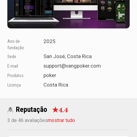
2025
Ano de
fundação
San José, Costa Rica
Sede
support@vangpoker.com
E-mail
poker
Produtos
Costa Rica
Licença
4.4
Reputação
3 de 46 avaliações
mostrar tudo