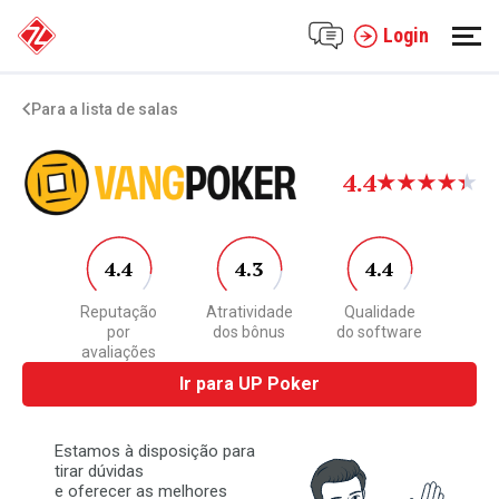
Login
Código
GIPSY
Cadastro
Para a lista de salas
4.4
4.4
4.3
4.4
Reputação
Atratividade
Qualidade
por
dos bônus
do software
avaliações
Ir para UP Poker
Estamos à disposição para
tirar dúvidas
e oferecer as melhores