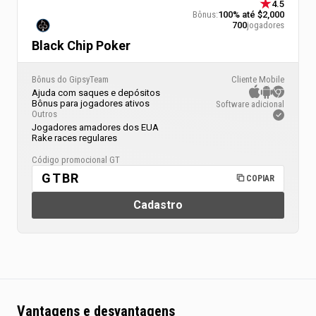
4.5
Bônus:
100% até $2,000
700
jogadores
Black Chip Poker
Bônus do GipsyTeam
Cliente Mobile
Ajuda com saques e depósitos
Bônus para jogadores ativos
Software adicional
Outros
Jogadores amadores dos EUA
Rake races regulares
Código promocional GT
GTBR
COPIAR
Cadastro
Vantagens e desvantagens