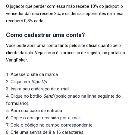
O jogador que perder com essa mão recebe 10% do jackpot, o
vencedor da mão recebe 3%, e os demais oponentes na mesa
recebem 0,8% cada.
Como cadastrar uma conta?
Você pode abrir uma conta tanto pelo site oficial quanto pelo
cliente da sala. Veja como é o processo de registro no portal do
VangPoker:
Acesse o site da marca.
Clique em
Sign Up
.
Insira seu endereço de e-mail.
Clique no botão
Send
(posicionado na linha seguinte do
formulário).
Abra sua caixa de entrada.
Copie o código recebido por e-mail.
Cole o código no campo correspondente.
Crie uma senha de 8 a 16 caracteres.