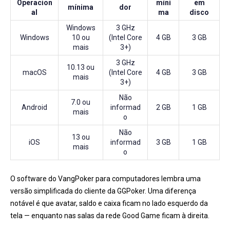
Operacion
míni
em
mínima
dor
al
ma
disco
Windows
3 GHz
Windows
10 ou
(Intel Core
4 GB
3 GB
mais
3+)
3 GHz
10.13 ou
macOS
(Intel Core
4 GB
3 GB
mais
3+)
Não
7.0 ou
Android
informad
2 GB
1 GB
mais
o
Não
13 ou
iOS
informad
3 GB
1 GB
mais
o
O software do VangPoker para computadores lembra uma
versão simplificada do cliente da GGPoker. Uma diferença
notável é que avatar, saldo e caixa ficam no lado esquerdo da
tela — enquanto nas salas da rede Good Game ficam à direita.