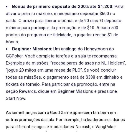
Bônus de primeiro depósito de 200% até $1.200:
Para
ativar o prêmio máximo, é necessário depositar $600 no
saldo. O prazo para liberar o bônus é de 90 dias. O depósito
mínimo para participar da promoção é de $10. A cada 500
pontos do programa de fidelidade, o jogador recebe $1 de
bônus.
Beginner Missions:
Um análogo do Honeymoon do
GGPoker. Você completa tarefas e a sala te recompensa.
Exemplos de missões: “receba pares de ases no NL Hold'em”,
“jogue 20 mãos em uma mesa de PLO”. Se você concluir
todas as missões, o pagamento será de $388 em dinheiro e
tickets de torneio. Para participar da promoção, entre na
seção Rewards, clique em Beginner Missions e pressione
Start Now.
As semelhanças com a Good Game aparecem também em
outras promoções da sala. Por exemplo, há leaderboards diários
para diferentes jogos e modalidades. No cash, o VangPoker