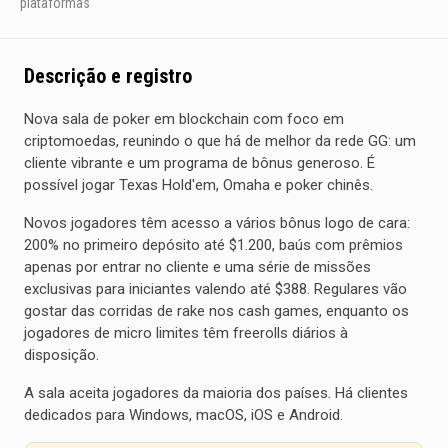
plataformas
Descrição e registro
Nova sala de poker em blockchain com foco em
criptomoedas, reunindo o que há de melhor da rede GG: um
cliente vibrante e um programa de bônus generoso. É
possível jogar Texas Hold'em, Omaha e poker chinês.
Novos jogadores têm acesso a vários bônus logo de cara:
200% no primeiro depósito até $1.200, baús com prêmios
apenas por entrar no cliente e uma série de missões
exclusivas para iniciantes valendo até $388. Regulares vão
gostar das corridas de rake nos cash games, enquanto os
jogadores de micro limites têm freerolls diários à
disposição.
A sala aceita jogadores da maioria dos países. Há clientes
dedicados para Windows, macOS, iOS e Android.