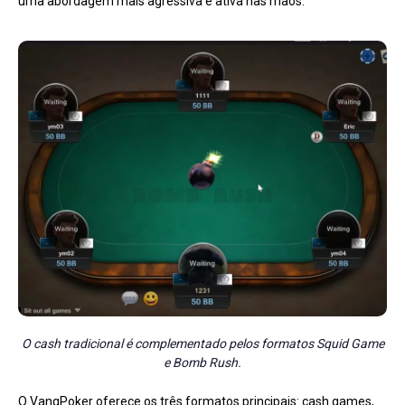
uma abordagem mais agressiva e ativa nas mãos.
O cash tradicional é complementado pelos formatos Squid Game
e Bomb Rush.
O VangPoker oferece os três formatos principais: cash games,