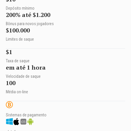
Depósito mínimo
200% até $1.200
Bônus para novos jogadores
$100.000
Limites de saque
$1
Taxa de saque
em até 1 hora
Velocidade de saque
100
Média on-line
Sistemas de pagamento