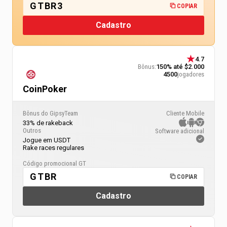
GTBR3
COPIAR
Cadastro
4.7
Bônus:
150% até $2.000
4500
jogadores
CoinPoker
Bônus do GipsyTeam
Cliente Mobile
33% de rakeback
Outros
Software adicional
Jogue em USDT
Rake races regulares
Código promocional GT
GTBR
COPIAR
Cadastro