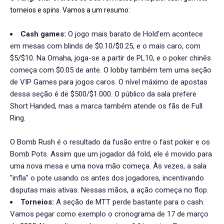
torneios e spins. Vamos a um resumo:
Cash games:
O jogo mais barato de Hold'em acontece
em mesas com blinds de $0.10/$0.25, e o mais caro, com
$5/$10. Na Omaha, joga-se a partir de PL10, e o poker chinês
começa com $0.05 de ante. O lobby também tem uma seção
de VIP Games para jogos caros. O nível máximo de apostas
dessa seção é de $500/$1.000. O público da sala prefere
Short Handed, mas a marca também atende os fãs de Full
Ring.
O Bomb Rush é o resultado da fusão entre o fast poker e os
Bomb Pots. Assim que um jogador dá fold, ele é movido para
uma nova mesa e uma nova mão começa. Às vezes, a sala
"infla" o pote usando os antes dos jogadores, incentivando
disputas mais ativas. Nessas mãos, a ação começa no flop.
Torneios:
A seção de MTT perde bastante para o cash.
Vamos pegar como exemplo o cronograma de 17 de março