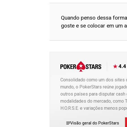
Quando penso dessa forma, 
goste e se colocar em um am
4.4
Consolidado como um dos sites d
mundo, o PokerStars reúne jogado
outros países para disputar cash
modalidades do mercado, como T
H.O.R.S.E. e variações menos popu
Visão geral do PokerStars