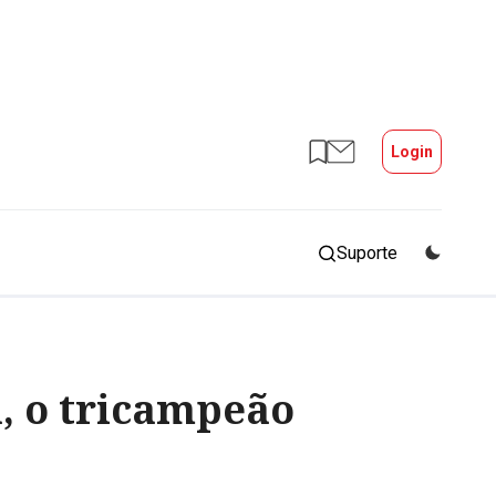
Login
Suporte
, o tricampeão