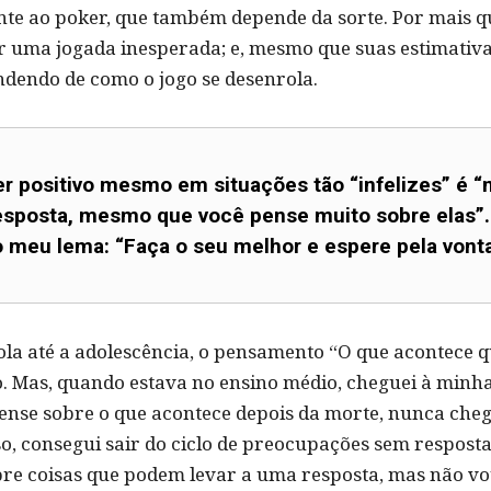
ante ao poker, que também depende da sorte. Por mais q
r uma jogada inesperada; e, mesmo que suas estimativa
endendo de como o jogo se desenrola.
 positivo mesmo em situações tão “infelizes” é “n
resposta, mesmo que você pense muito sobre elas”
o meu lema: “Faça o seu melhor e espere pela vont
cola até a adolescência, o pensamento “O que acontec
. Mas, quando estava no ensino médio, cheguei à minh
ense sobre o que acontece depois da morte, nunca cheg
so, consegui sair do ciclo de preocupações sem resposta
bre coisas que podem levar a uma resposta, mas não vo