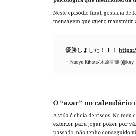
Neste episódio final, gostaria de 
mensagem que quero transmitir a
優勝しました！！！
https:
— Naoya Kihara/木原直哉 (@key_
O “azar” no calendário
A vida é cheia de riscos. No meu
exterior para jogar poker por v
passado, não tenho conseguido vi