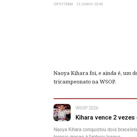
GIPSYTEAM
12 JUNHO, 02:45
Naoya Kihara foi, e ainda é, um d
tricampeonato na WSOP.
WSOP 2026
Kihara vence 2 vezes 
Naoya Kihara conquistou dois bracelet
torneio graças à fantasy league.