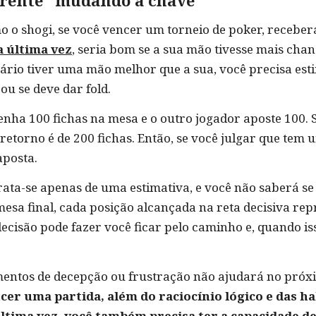
 frente “mudando a chave”
 o shogi, se você vencer um torneio de poker, receber
a última vez
, seria bom se a sua mão tivesse mais chan
sário tiver uma mão melhor que a sua, você precisa est
u se deve dar fold.
nha 100 fichas na mesa e o outro jogador aposte 100. 
o retorno é de 200 fichas. Então, se você julgar que tem
aposta.
rata-se apenas de uma estimativa, e você não saberá se 
 mesa final, cada posição alcançada na reta decisiva r
ecisão pode fazer você ficar pelo caminho e, quando is
mentos de decepção ou frustração não ajudará no próxim
cer uma partida, além do raciocínio lógico e das h
ltima vez, você também precisa ter a capacidade d