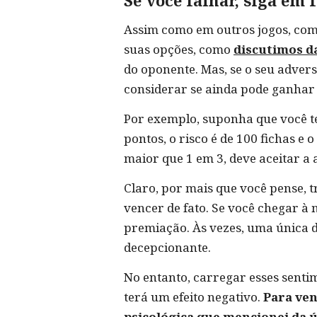
Se você falhar, siga em
Assim como em outros jogos, como
suas opções, como
discutimos d
do oponente. Mas, se o seu adver
considerar se ainda pode ganhar o
Por exemplo, suponha que você te
pontos, o risco é de 100 fichas e 
maior que 1 em 3, deve aceitar a 
Claro, por mais que você pense, t
vencer de fato. Se você chegar à
premiação. Às vezes, uma única d
decepcionante.
No entanto, carregar esses senti
terá um efeito negativo.
Para ven
psicológica que mencionei da ú