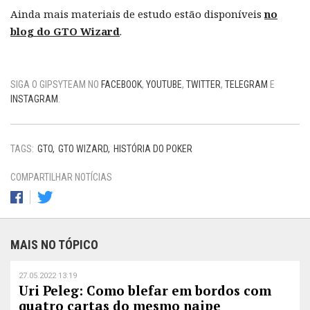
Ainda mais materiais de estudo estão disponíveis
no
blog do GTO Wizard
.
SIGA O GIPSYTEAM NO
FACEBOOK
,
YOUTUBE
,
TWITTER
,
TELEGRAM
E
INSTAGRAM
.
TAGS:
GTO
GTO WIZARD
HISTÓRIA DO POKER
COMPARTILHAR NOTÍCIAS
MAIS NO TÓPICO
27.05.2022 13:19
Uri Peleg: Como blefar em bordos com
quatro cartas do mesmo naipe