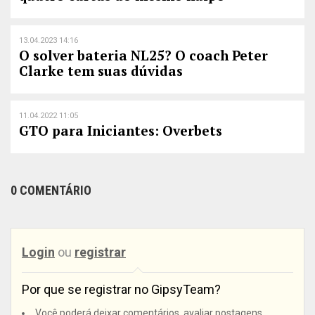
13.04.2023 14:16
O solver bateria NL25? O coach Peter
Clarke tem suas dúvidas
11.04.2022 11:05
GTO para Iniciantes: Overbets
0 COMENTÁRIO
Login
ou
registrar
Por que se registrar no GipsyTeam?
Você poderá deixar comentários, avaliar postagens,