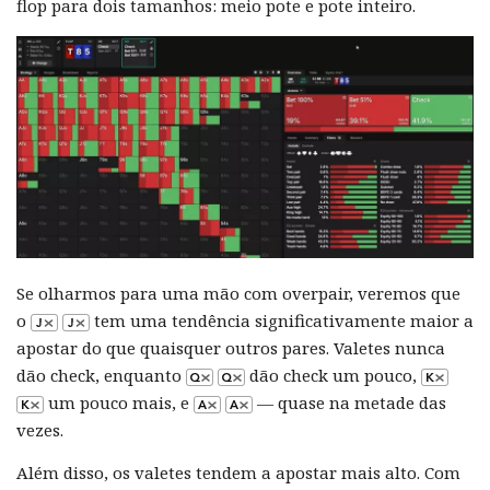
flop para dois tamanhos: meio pote e pote inteiro.
Se olharmos para uma mão com overpair, veremos que
o
tem uma tendência significativamente maior a
apostar do que quaisquer outros pares. Valetes nunca
dão check, enquanto
dão check um pouco,
um pouco mais, e
— quase na metade das
vezes.
Além disso, os valetes tendem a apostar mais alto. Com