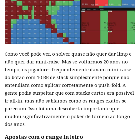
Como você pode ver, o solver quase não quer dar limp e
não quer dar mini-raise. Mas se voltarmos 20 anos no
tempo, os jogadores frequentemente davam mini-raise
do botão com 10 BB de stack simplesmente porque não
entendiam como aplicar corretamente o push-fold. A
gente podia suspeitar que com stacks curtos era possível
ir all-in, mas não sabíamos como os ranges exatos se
pareciam. Isso foi uma descoberta importante que
mudou significativamente o poker de torneio ao longo
dos anos.
Apostas com o range inteiro