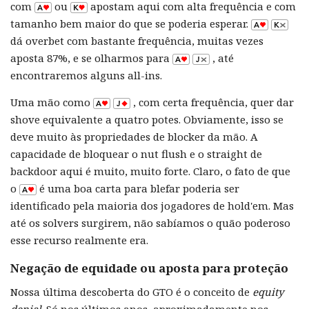
com
ou
apostam aqui com alta frequência e com
tamanho bem maior do que se poderia esperar.
dá overbet com bastante frequência, muitas vezes
aposta 87%, e se olharmos para
, até
encontraremos alguns all-ins.
Uma mão como
, com certa frequência, quer dar
shove equivalente a quatro potes. Obviamente, isso se
deve muito às propriedades de blocker da mão. A
capacidade de bloquear o nut flush e o straight de
backdoor aqui é muito, muito forte. Claro, o fato de que
o
é uma boa carta para blefar poderia ser
identificado pela maioria dos jogadores de hold'em. Mas
até os solvers surgirem, não sabíamos o quão poderoso
esse recurso realmente era.
Negação de equidade ou aposta para proteção
Nossa última descoberta do GTO é o conceito de
equity