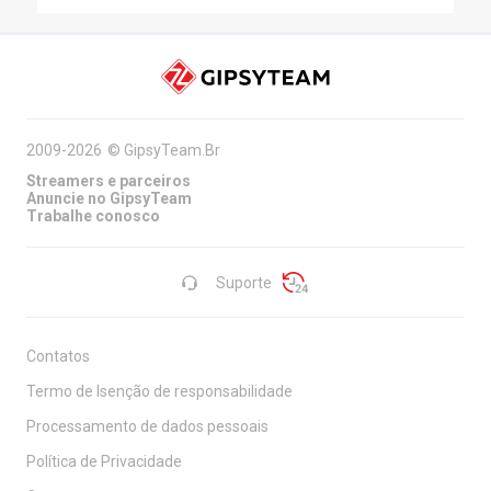
2009-2026
©
GipsyTeam.Br
Streamers e parceiros
Anuncie no GipsyTeam
Trabalhe conosco
Suporte
Contatos
Termo de Isenção de responsabilidade
Processamento de dados pessoais
Política de Privacidade