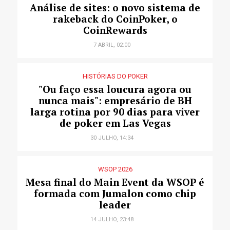
Análise de sites: o novo sistema de
rakeback do CoinPoker, o
CoinRewards
7 ABRIL, 02:00
HISTÓRIAS DO POKER
"Ou faço essa loucura agora ou
nunca mais": empresário de BH
larga rotina por 90 dias para viver
de poker em Las Vegas
30 JULHO, 14:34
WSOP 2026
Mesa final do Main Event da WSOP é
formada com Jumalon como chip
leader
14 JULHO, 23:48