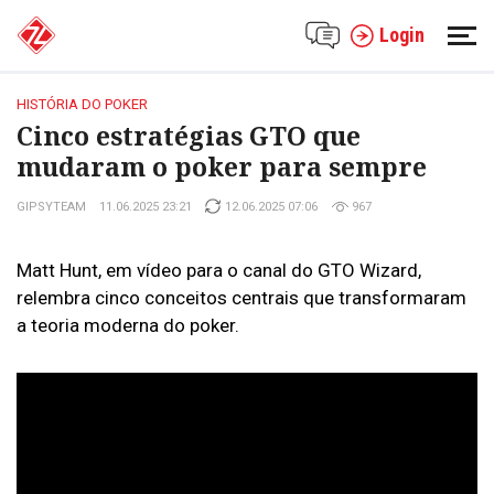
Login
HISTÓRIA DO POKER
Cinco estratégias GTO que
mudaram o poker para sempre
GIPSYTEAM
11.06.2025 23:21
12.06.2025 07:06
967
Matt Hunt, em vídeo para o canal do GTO Wizard,
relembra cinco conceitos centrais que transformaram
a teoria moderna do poker.