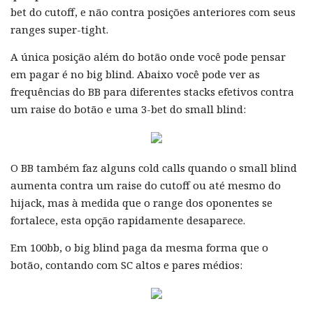
bet do cutoff, e não contra posições anteriores com seus
ranges super-tight.
A única posição além do botão onde você pode pensar
em pagar é no big blind. Abaixo você pode ver as
frequências do BB para diferentes stacks efetivos contra
um raise do botão e uma 3-bet do small blind:
O BB também faz alguns cold calls quando o small blind
aumenta contra um raise do cutoff ou até mesmo do
hijack, mas à medida que o range dos oponentes se
fortalece, esta opção rapidamente desaparece.
Em 100bb, o big blind paga da mesma forma que o
botão, contando com SC altos e pares médios: