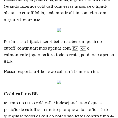
Quando fazemos cold call com essas mãos, se o hijack
4beta e o cutoff folda, podemos ir all-in com eles com
alguma frequência.
Porém, se o hijack fizer 4-bet e receber um push do
cutoff, continuaremos apenas com
e
calmamente jogamos fora todo o resto, perdendo apenas
8 bb.
Nossa resposta à 4-bet e ao call será bem restrita:
Cold call no BB
Mesmo no CO, o cold call é indesejável. Não é que a
posição de cutoff seja muito pior que a do botão – é só
que quase todos os call do botão são feitos contra uma 4-