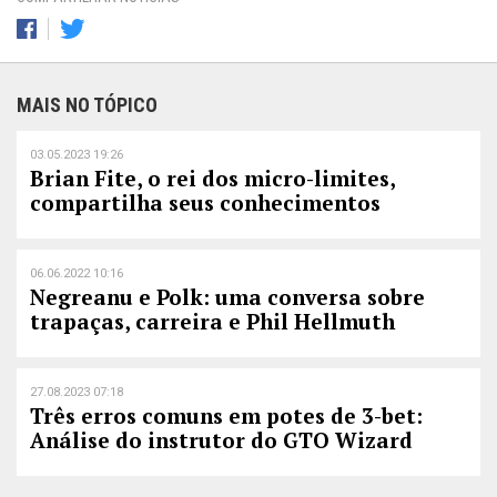
MAIS NO TÓPICO
03.05.2023 19:26
Brian Fite, o rei dos micro-limites,
compartilha seus conhecimentos
06.06.2022 10:16
Negreanu e Polk: uma conversa sobre
trapaças, carreira e Phil Hellmuth
27.08.2023 07:18
Três erros comuns em potes de 3-bet:
Análise do instrutor do GTO Wizard