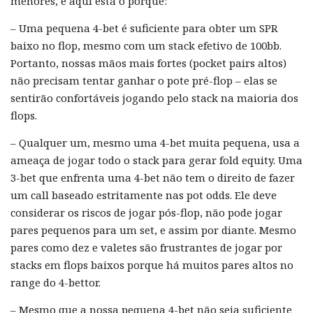
menores, e aqui está o porquê:
– Uma pequena 4-bet é suficiente para obter um SPR
baixo no flop, mesmo com um stack efetivo de 100bb.
Portanto, nossas mãos mais fortes (pocket pairs altos)
não precisam tentar ganhar o pote pré-flop – elas se
sentirão confortáveis ​​jogando pelo stack na maioria dos
flops.
– Qualquer um, mesmo uma 4-bet muita pequena, usa a
ameaça de jogar todo o stack para gerar fold equity. Uma
3-bet que enfrenta uma 4-bet não tem o direito de fazer
um call baseado estritamente nas pot odds. Ele deve
considerar os riscos de jogar pós-flop, não pode jogar
pares pequenos para um set, e assim por diante. Mesmo
pares como dez e valetes são frustrantes de jogar por
stacks em flops baixos porque há muitos pares altos no
range do 4-bettor.
– Mesmo que a nossa pequena 4-bet não seja suficiente