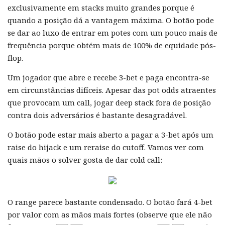
exclusivamente em stacks muito grandes porque é
quando a posição dá a vantagem máxima. O botão pode
se dar ao luxo de entrar em potes com um pouco mais de
frequência porque obtém mais de 100% de equidade pós-
flop.
Um jogador que abre e recebe 3-bet e paga encontra-se
em circunstâncias difíceis. Apesar das pot odds atraentes
que provocam um call, jogar deep stack fora de posição
contra dois adversários é bastante desagradável.
O botão pode estar mais aberto a pagar a 3-bet após um
raise do hijack e um reraise do cutoff. Vamos ver com
quais mãos o solver gosta de dar cold call:
O range parece bastante condensado. O botão fará 4-bet
por valor com as mãos mais fortes (observe que ele não