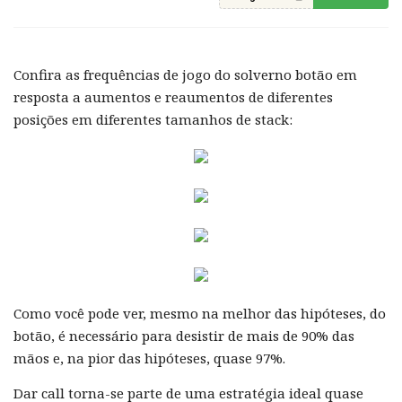
Confira as frequências de jogo do solverno botão em
resposta a aumentos e reaumentos de diferentes
posições em diferentes tamanhos de stack:
Como você pode ver, mesmo na melhor das hipóteses, do
botão, é necessário para desistir de mais de 90% das
mãos e, na pior das hipóteses, quase 97%.
Dar call torna-se parte de uma estratégia ideal quase