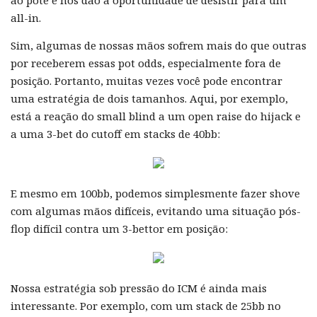
ao pote e nos dão a oportunidade de desistir para um
all-in.
Sim, algumas de nossas mãos sofrem mais do que outras
por receberem essas pot odds, especialmente fora de
posição. Portanto, muitas vezes você pode encontrar
uma estratégia de dois tamanhos. Aqui, por exemplo,
está a reação do small blind a um open raise do hijack e
a uma 3-bet do cutoff em stacks de 40bb:
E mesmo em 100bb, podemos simplesmente fazer shove
com algumas mãos difíceis, evitando uma situação pós-
flop difícil contra um 3-bettor em posição:
Nossa estratégia sob pressão do ICM é ainda mais
interessante. Por exemplo, com um stack de 25bb no