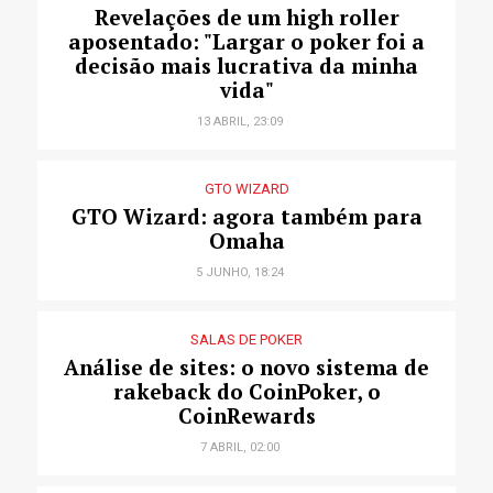
Revelações de um high roller
aposentado: "Largar o poker foi a
decisão mais lucrativa da minha
vida"
13 ABRIL, 23:09
GTO WIZARD
GTO Wizard: agora também para
Omaha
5 JUNHO, 18:24
SALAS DE POKER
Análise de sites: o novo sistema de
rakeback do CoinPoker, o
CoinRewards
7 ABRIL, 02:00