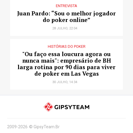
ENTREVISTA
Juan Pardo: “Sou o melhor jogador
do poker online”
28 JULHO, 22:04
HISTÓRIAS DO POKER
"Ou faço essa loucura agora ou
nunca mais": empresário de BH
larga rotina por 90 dias para viver
de poker em Las Vegas
30 JULHO, 14:34
2009-2026
©
GipsyTeam.Br