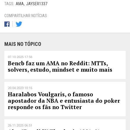
TAGS:
AMA
JAYSER1337
COMPARTILHAR NOTÍCIAS
MAIS NO TÓPICO
07.10.2025 17:56
Bencb faz um AMA no Reddit: MTTs,
solvers, estudo, mindset e muito mais
20.04.2023 10:16
Haralabos Voulgaris, o famoso
apostador da NBA e entusiasta do poker
responde os fãs no Twitter
26.11.2025 06:51