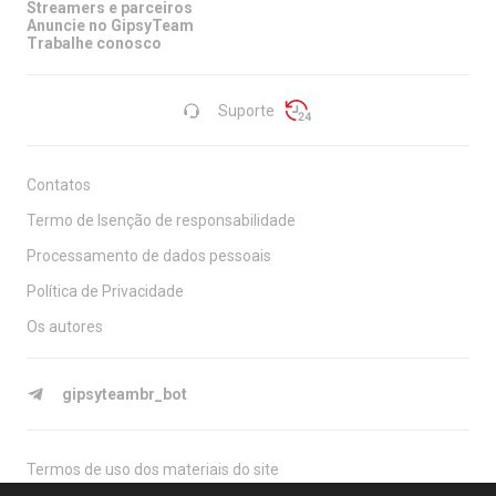
Streamers e parceiros
Anuncie no GipsyTeam
Trabalhe conosco
Suporte
Contatos
Termo de Isenção de responsabilidade
Processamento de dados pessoais
Política de Privacidade
Os autores
gipsyteambr_bot
Termos de uso dos materiais do site