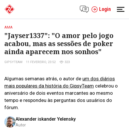
Login
AMA
"Jayser1337": "O amor pelo jogo
acabou, mas as sessões de poker
ainda aparecem nos sonhos"
GIPSYTEAM
11 FEVEREIRO, 23:52
323
Algumas semanas atrás, o autor de
um dos diários
mais populares da história do GipsyTeam
celebrou o
aniversário de dois eventos marcantes ao mesmo
tempo e respondeu às perguntas dos usuários do
fórum.
Alexander iskander Yelensky
Autor