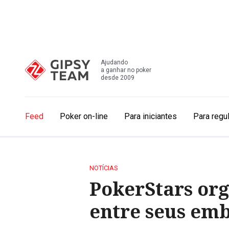
Ajudando
a ganhar no poker
desde 2009
Feed
Poker on-line
Para iniciantes
Para regu
NOTÍCIAS
PokerStars or
entre seus em