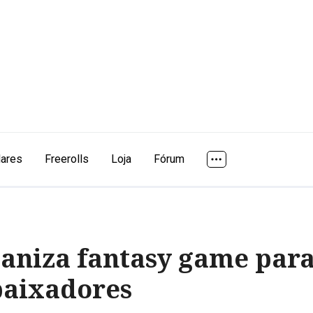
lares
Freerolls
Loja
Fórum
ganiza fantasy game pa
baixadores