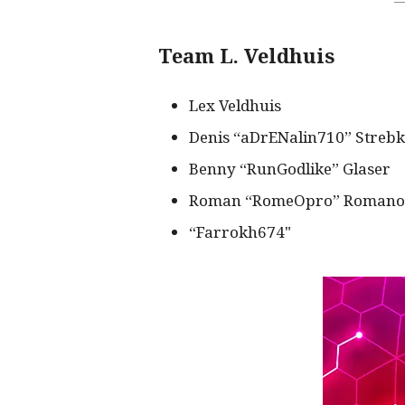
Team L. Veldhuis
Lex Veldhuis
Denis “aDrENalin710” Streb
Benny “RunGodlike” Glaser
Roman “RomeOpro” Romano
“Farrokh674"