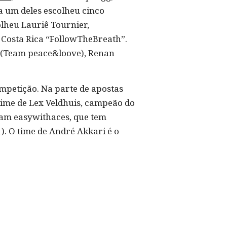
a um deles escolheu cinco
lheu Lauriê Tournier,
a Costa Rica “FollowTheBreath”.
i (Team peace&loove), Renan
mpetição. Na parte de apostas
 time de Lex Veldhuis, campeão do
Team easywithaces, que tem
). O time de André Akkari é o