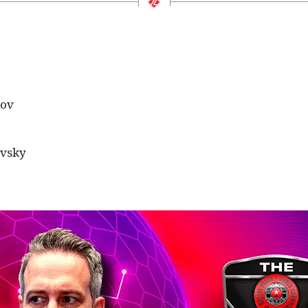
kov
vsky