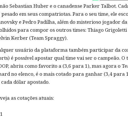
emão Sebastian Huber e o canadense Parker Talbot. Cad
pesado em seus compatriotas. Para o seu time, ele esco
ianovsky e Pedro Padilha, além do misterioso jogador d
colhidos para compor os outros times: Thiago Grigolett
elvin Kerber (Team Spraggy).
alquer usuário da plataforma também participar da co
orts) é possível apostar qual time vai ser o campeão. O
COOP, abriu como favorito a (3,6 para 1), mas agora o 
nard no elenco, é o mais cotado para ganhar (3,4 para 1
 cada dólar apostado.
ja as cotações atuais:
 1