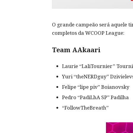
O grande campeão será aquele tim
completos da WCOOP League:
Team AAkaari
Laurie “LaliTournier” Tourn
Yuri “theNERDguy” Dzivielev
Felipe “lipe piv” Boianovsky
Pedro “PadiLhA SP” Padilha
“FollowTheBreath”