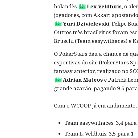
holandês
Lex Veldhuis
, o al
jogadores, com Akkari apostando 
Yuri Dzivielevski
, Felipe Bo
Outros três brasileiros foram es
Bruschi (Team easywithaces) e K
O PokerStars deu a chance de qu
esportivas do site (PokerStars Sp
fantasy anterior, realizado no S
Adrian Mateos
e Patrick Leo
grande azarão, pagando 9,5 para
Com o WCOOP já em andamento, ve
Team easywithaces: 3,4 para
Team L. Veldhuis: 3,5 para 1