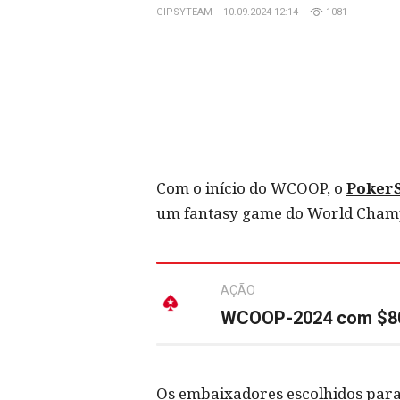
GIPSYTEAM
10.09.2024 12:14
1081
Com o início do WCOOP, o
PokerS
um fantasy game do World Champ
AÇÃO
WCOOP-2024 com $80.
Os embaixadores escolhidos para