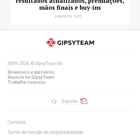
resultados atualizados, premiações,
mãos finais e buy-ins
6 AGOSTO, 18:21
2009-2026
©
GipsyTeam.Br
Streamers e parceiros
Anuncie no GipsyTeam
Trabalhe conosco
Suporte
Contatos
Termo de Isenção de responsabilidade