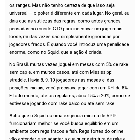
os ranges. Mas não tenho certeza de que isso seja
universal — o poker é diferente em cada lugar. No geral, eu
diria que as sutilezas das regras, como antes grandes,
pensadas no mundo GTO para incentivar um jogo mais
loose, muitas vezes são simplesmente ignoradas por
jogadores fracos. É quando você introduz uma penalidade
enorme, como no Squid, que a ação é criada.
No Brasil, muitas vezes joguei em mesas com 5% de rake
sem cap e, em muitos casos, até com Mississippi
straddle. Havia 8, 9, 10 jogadores nas mesas e, das
posições iniciais, você precisava jogar com um RFI de 8%.
E todo mundo, até os regulares, abria 15% a 20%, como se
estivesse jogando com rake baixo ou até sem rake.
Acho que o Squid ou uma exigência mínima de VPIP
funcionariam melhor se você busca equilíbrio em um
ambiente com regs fracos e fish. Regs fortes do online
vão entender e se adaptar a qualquer estrutura de rake e