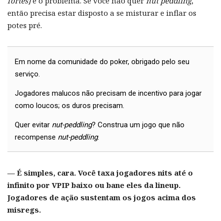
fortes]
é o problema. Se você não quer
nut peddling
,
então precisa estar disposto a se misturar e inflar os
potes pré.
Em nome da comunidade do poker, obrigado pelo seu
serviço.
Jogadores malucos não precisam de incentivo para jogar
como loucos; os duros precisam.
Quer evitar
nut-peddling
? Construa um jogo que não
recompense
nut-peddling
.
— É simples, cara. Você taxa jogadores nits até o
infinito por VPIP baixo ou bane eles da lineup.
Jogadores de ação sustentam os jogos acima dos
misregs.