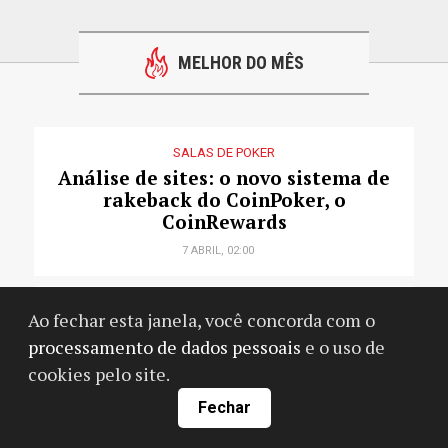
MELHOR DO MÊS
SALAS DE POKER
Análise de sites: o novo sistema de
rakeback do CoinPoker, o
CoinRewards
7 ABRIL, 02:00
TEORIA DO POKER
Ao fechar esta janela, você concorda com o
Não saia sempre apostando alto,
processamento de dados pessoais
e o uso de
pense: como escolher sizings de
cookies pelo site.
forma consciente
Fechar
1 MARÇO, 08:00