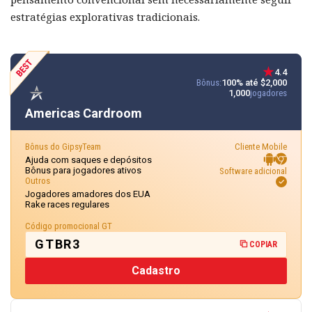
estratégias explorativas tradicionais.
4.4
Bônus:
100% até $2,000
1,000
jogadores
Americas Cardroom
Bônus do GipsyTeam
Cliente Mobile
Ajuda com saques e depósitos
Bônus para jogadores ativos
Software adicional
Outros
Jogadores amadores dos EUA
Rake races regulares
Código promocional GT
GTBR3
COPIAR
Cadastro