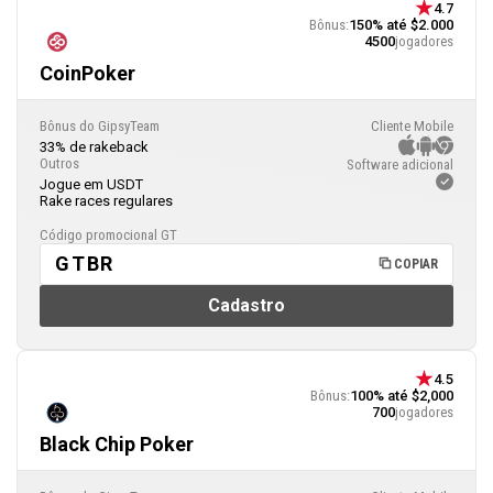
4.7
Bônus:
150% até $2.000
4500
jogadores
CoinPoker
Bônus do GipsyTeam
Cliente Mobile
33% de rakeback
Outros
Software adicional
Jogue em USDT
Rake races regulares
Código promocional GT
GTBR
COPIAR
Cadastro
4.5
Bônus:
100% até $2,000
700
jogadores
Black Chip Poker