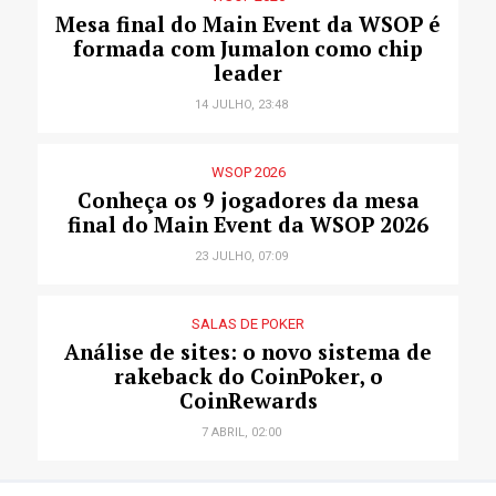
Mesa final do Main Event da WSOP é
formada com Jumalon como chip
leader
14 JULHO, 23:48
WSOP 2026
Conheça os 9 jogadores da mesa
final do Main Event da WSOP 2026
23 JULHO, 07:09
SALAS DE POKER
Análise de sites: o novo sistema de
rakeback do CoinPoker, o
CoinRewards
7 ABRIL, 02:00