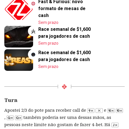
Fast & Furious: novo
formato de mesas de
cash
Sem prazo
Race semanal de $1,600
para jogadores de cash
Sem prazo
Race semanal de $1,600
para jogadores de cash
Sem prazo
Turn
Apostei 2/3 do pote para receber call de
e
,
também poderia ser uma dessas mãos, as
pessoas neste limite não gostam de fazer 4-bet. Há