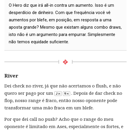
O Hero diz que irá all-in contra um aumento. Isso é um
desperdício de dinheiro. Com que frequência você vê
aumentos por blefe, em posição, em resposta a uma
aposta grande? Mesmo que existam alguns combo draws,
isto não é um argumento para empurrar. Simplesmente
não temos equidade suficiente.
River
Dei check no river, já que não acertamos o flush, e não
quero ser pago por um
. Depois de dar check no
flop, nosso range é fraco, então nosso oponente pode
transformar uma mão fraca em um blefe.
Por que dei call no push? Acho que o range do meu
oponente é limitado em Ases, especialmente os fortes, e