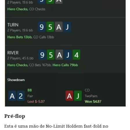
Pré-flop
Esta é uma mão de No-Limit Holdem fast-fold no