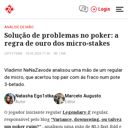
Login
ANÁLISE DE MÃO
Solução de problemas no poker: a
regra de ouro dos micro-stakes
GIPSYTEAM
03.05.2024 17:20
1348
Vladimir NeNaZavode analisou uma mão de um regular
de micro, que acertou top pair com ás fraco num pote
3-betado.
Natasha Ego1stka
Marcelo Augusto
Autor
Editor
O jogador iniciante regular
Legendary-F
regular,
responsável pelo blog
“Variance, downswing, ou talvez
um poker ruim?”
, analisou uma mão de NL5 fast-fold e