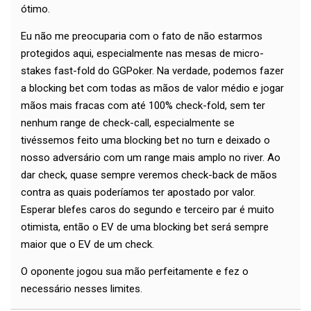
ótimo.
Eu não me preocuparia com o fato de não estarmos
protegidos aqui, especialmente nas mesas de micro-
stakes fast-fold do GGPoker. Na verdade, podemos fazer
a blocking bet com todas as mãos de valor médio e jogar
mãos mais fracas com até 100% check-fold, sem ter
nenhum range de check-call, especialmente se
tivéssemos feito uma blocking bet no turn e deixado o
nosso adversário com um range mais amplo no river. Ao
dar check, quase sempre veremos check-back de mãos
contra as quais poderíamos ter apostado por valor.
Esperar blefes caros do segundo e terceiro par é muito
otimista, então o EV de uma blocking bet será sempre
maior que o EV de um check.
O oponente jogou sua mão perfeitamente e fez o
necessário nesses limites.