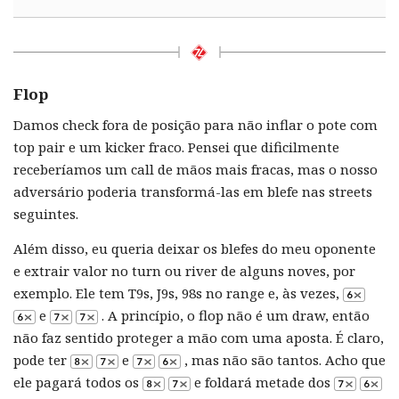
Flop
Damos check fora de posição para não inflar o pote com
top pair e um kicker fraco. Pensei que dificilmente
receberíamos um call de mãos mais fracas, mas o nosso
adversário poderia transformá-las em blefe nas streets
seguintes.
Além disso, eu queria deixar os blefes do meu oponente
e extrair valor no turn ou river de alguns noves, por
exemplo. Ele tem T9s, J9s, 98s no range e, às vezes,
e
. A princípio, o flop não é um draw, então
não faz sentido proteger a mão com uma aposta. É claro,
pode ter
e
, mas não são tantos. Acho que
ele pagará todos os
e foldará metade dos