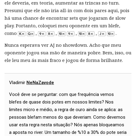
ele deveria, em teoria, aumentar as trincas no turn.
Presumi que ele não iria all-in com dois pares aqui, pois
há uma chance de encontrar sets que jogaram de slow
play. Portanto, coloquei meu oponente em um blefe,
como
,
,
,
,
.
Nunca esperava ver AJ no showdown. Acho que meu
oponente jogou sua mão de maneira pobre. Bem, isso, ou
ele leu meu ás mais fraco e jogou de forma brilhante.
Vladimir
NeNaZavode
Você deve se perguntar: com que frequência vemos
blefes de quase dois potes em nossos limites? Nos
limites micro e médio, a regra de ouro ainda se aplica: as
pessoas blefam menos do que deveriam. Como devemos
usar esta regra nesta situação? Nós apenas bloqueamos
a aposta no river. Um tamanho de %10 a 30% do pote seria