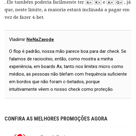
. Ele também poderia facilmente ter
e
, já
que, neste limite, a maioria estará inclinada a pagar em
vez de fazer 4-bet.
Vladimir
NeNaZavode
O flop é padrão, nossa mão parece boa para dar check. Se
falamos de raciocínio, então, como mostra a minha
experiência, em boards Ax, tanto nos limites micro como
médios, as pessoas não blefam com frequência suficiente
em bordos que não foram c-betados, porque
intuitivamente vêem o nosso check como proteção.
CONFIRA AS MELHORES PROMOÇÕES AGORA