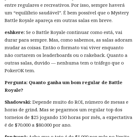
entre regulares e recreativos. Por isso, sempre haverá
um “equilíbrio saudável”. É bem possível que o Mystery
Battle Royale apareça em outras salas em breve.
eshkere:
Se o Battle Royale continuar como está, vai
durar para sempre. Mas, como sabemos, as salas adoram
mudar as coisas. Então o formato vai viver enquanto
não cortarem os leaderboards ou o rakeback. Quanto a
outras salas, duvido — nenhuma tem o tráfego que o
PokerOK tem.
Pergunta: Quanto ganha um bom regular de Battle
Royale?
Shadowski:
Depende muito do ROI, número de mesas e
horas de grind. Mas se pegarmos um regular top dos
torneios de $25 jogando 150 horas por mês, a expectativa
é de $70.000 a $80.000 por ano.
fun4you1:
Acho que o teto é de $5.000 por mês no limite