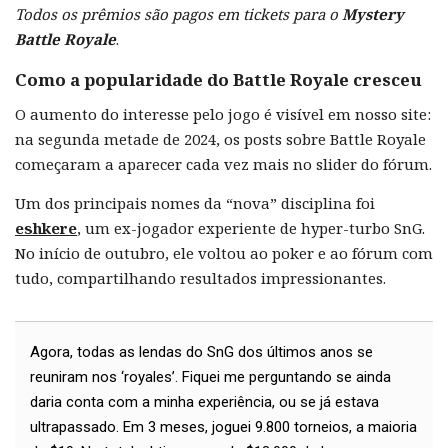
Todos os prêmios são pagos em tickets para o
Mystery
Battle Royale
.
Como a popularidade do Battle Royale cresceu
O aumento do interesse pelo jogo é visível em nosso site:
na segunda metade de 2024, os posts sobre Battle Royale
começaram a aparecer cada vez mais no slider do fórum.
Um dos principais nomes da “nova” disciplina foi
eshkere
, um ex-jogador experiente de hyper-turbo SnG.
No início de outubro, ele voltou ao poker e ao fórum com
tudo, compartilhando resultados impressionantes.
Agora, todas as lendas do SnG dos últimos anos se
reuniram nos ‘royales’. Fiquei me perguntando se ainda
daria conta com a minha experiência, ou se já estava
ultrapassado. Em 3 meses, joguei 9.800 torneios, a maioria