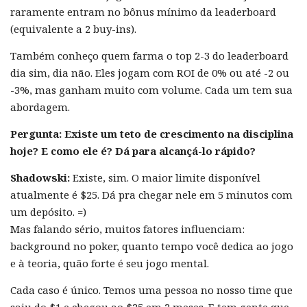
raramente entram no bônus mínimo da leaderboard
(equivalente a 2 buy-ins).
Também conheço quem farma o top 2-3 do leaderboard
dia sim, dia não. Eles jogam com ROI de 0% ou até -2 ou
-3%, mas ganham muito com volume. Cada um tem sua
abordagem.
Pergunta: Existe um teto de crescimento na disciplina
hoje? E como ele é? Dá para alcançá-lo rápido?
Shadowski:
Existe, sim. O maior limite disponível
atualmente é $25. Dá pra chegar nele em 5 minutos com
um depósito. =)
Mas falando sério, muitos fatores influenciam:
background no poker, quanto tempo você dedica ao jogo
e à teoria, quão forte é seu jogo mental.
Cada caso é único. Temos uma pessoa no nosso time que