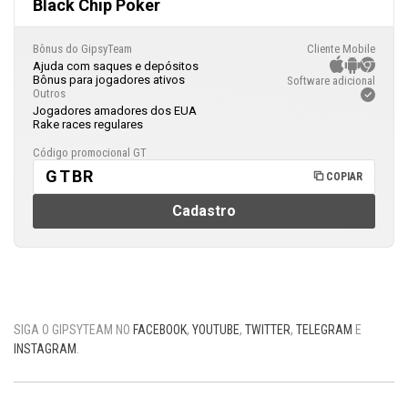
Black Chip Poker
Bônus do GipsyTeam
Cliente Mobile
Ajuda com saques e depósitos
Bônus para jogadores ativos
Software adicional
Outros
Jogadores amadores dos EUA
Rake races regulares
Código promocional GT
GTBR
COPIAR
Cadastro
SIGA O GIPSYTEAM NO
FACEBOOK
,
YOUTUBE
,
TWITTER
,
TELEGRAM
E
INSTAGRAM
.