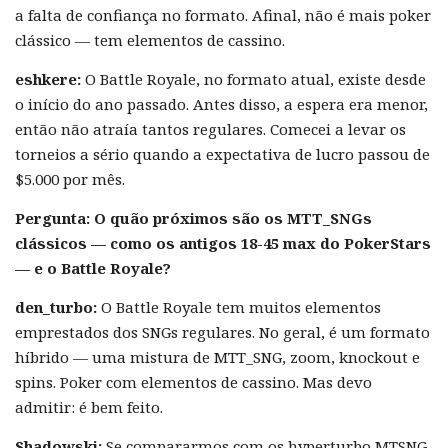
a falta de confiança no formato. Afinal, não é mais poker
clássico — tem elementos de cassino.
eshkere:
O Battle Royale, no formato atual, existe desde
o início do ano passado. Antes disso, a espera era menor,
então não atraía tantos regulares. Comecei a levar os
torneios a sério quando a expectativa de lucro passou de
$5.000 por mês.
Pergunta: O quão próximos são os MTT_SNGs
clássicos — como os antigos 18-45 max do PokerStars
— e o Battle Royale?
den_turbo:
O Battle Royale tem muitos elementos
emprestados dos SNGs regulares. No geral, é um formato
híbrido — uma mistura de MTT_SNG, zoom, knockout e
spins. Poker com elementos de cassino. Mas devo
admitir: é bem feito.
Shadowski:
Se compararmos com os hyperturbo MTSNG