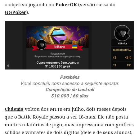
o objetivo jogando no
PokerOK
(versão russa do
GGPoker
).
Parabéns
Você concluiu com sucesso a seguinte aposta:
Competição de bankroll
$10.000 | 60 dias
Chdenis
voltou dos MTTs em julho, dois meses depois
que o Battle Royale passou a ser 18-max. Ele não posta
muitos relatórios de jogo, mas impressiona com gráficos
sólidos e winrates de dois dígitos (dele e de seus alunos).