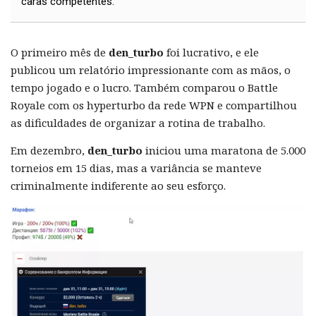
caras competentes.
O primeiro mês de
den_turbo
foi lucrativo, e ele
publicou um relatório impressionante com as mãos, o
tempo jogado e o lucro. Também comparou o Battle
Royale com os hyperturbo da rede WPN e compartilhou
as dificuldades de organizar a rotina de trabalho.
Em dezembro,
den_turbo
iniciou uma maratona de 5.000
torneios em 15 dias, mas a variância se manteve
criminalmente indiferente ao seu esforço.