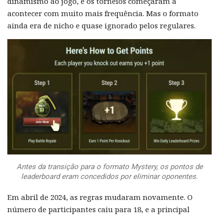
dinamismo ao jogo, e os torneios começaram a
acontecer com muito mais frequência. Mas o formato
ainda era de nicho e quase ignorado pelos regulares.
Antes da transição para o formato Mystery, os pontos de
leaderboard eram concedidos por eliminar oponentes.
Em abril de 2024, as regras mudaram novamente. O
número de participantes caiu para 18, e a principal