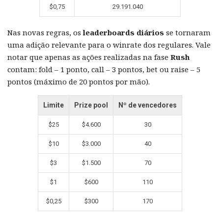
$0,75
29.191.040
Nas novas regras, os
leaderboards diários
se tornaram
uma adição relevante para o winrate dos regulares. Vale
notar que apenas as ações realizadas na fase
Rush
contam: fold – 1 ponto, call – 3 pontos, bet ou raise – 5
pontos (máximo de 20 pontos por mão).
Limite
Prize pool
Nº de vencedores
$25
$4.600
30
$10
$3.000
40
$3
$1.500
70
$1
$600
110
$0,25
$300
170