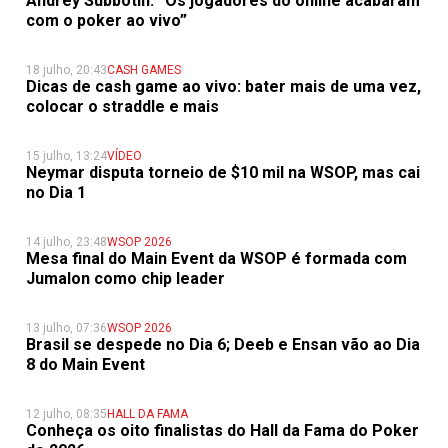
Andrey Subbotin: “Os jogadores do online acabaram
com o poker ao vivo”
18 julho, 20:43
CASH GAMES
Dicas de cash game ao vivo: bater mais de uma vez,
colocar o straddle e mais
15 julho, 13:24
VÍDEO
Neymar disputa torneio de $10 mil na WSOP, mas cai
no Dia 1
14 julho, 23:48
WSOP 2026
Mesa final do Main Event da WSOP é formada com
Jumalon como chip leader
13 julho, 07:36
WSOP 2026
Brasil se despede no Dia 6; Deeb e Ensan vão ao Dia
8 do Main Event
12 julho, 08:35
HALL DA FAMA
Conheça os oito finalistas do Hall da Fama do Poker