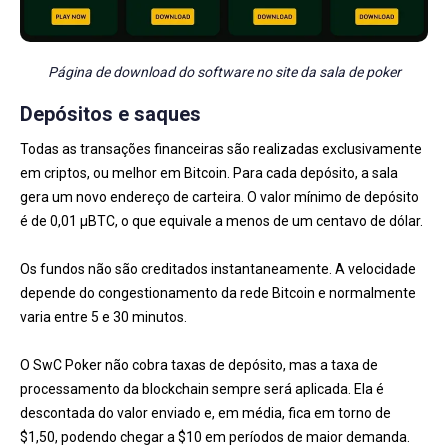
Página de download do software no site da sala de poker
Depósitos e saques
Todas as transações financeiras são realizadas exclusivamente
em criptos, ou melhor em Bitcoin. Para cada depósito, a sala
gera um novo endereço de carteira. O valor mínimo de depósito
é de 0,01 µBTC, o que equivale a menos de um centavo de dólar.
Os fundos não são creditados instantaneamente. A velocidade
depende do congestionamento da rede Bitcoin e normalmente
varia entre 5 e 30 minutos.
O SwC Poker não cobra taxas de depósito, mas a taxa de
processamento da blockchain sempre será aplicada. Ela é
descontada do valor enviado e, em média, fica em torno de
$1,50, podendo chegar a $10 em períodos de maior demanda.