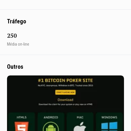
Tráfego
250
Média on-line
Outros