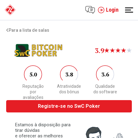
Login
Bônus do GT
Cadastro
Para a lista de salas
3.9
5.0
3.8
3.6
Reputação
Atratividade
Qualidade
por
dos bônus
do software
avaliações
Registre-se no SwC Poker
Estamos à disposição para
tirar dúvidas
e oferecer as melhores