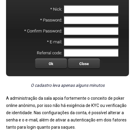
O cadastro leva apenas alguns minutos
A administração da sala apoia fortemente o conceito de poker
online anônimo, por isso não há exigência de KYC ou verificação
de identidade. Nas configurações da conta, é possível alterar a
senha e o e-mail, além de ativar a autenticação em dois fatores
tanto para login quanto para saques.