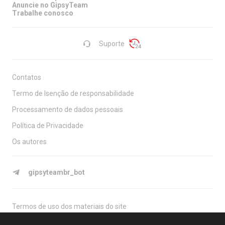
Anuncie no GipsyTeam
Trabalhe conosco
Suporte
Contatos
Termo de Isenção de responsabilidade
Processamento de dados pessoais
Política de Privacidade
Os autores
gipsyteambr_bot
Termos de uso dos materiais do site
O site é destinado a maiores de 18 anos, é apenas para fins