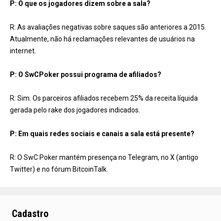
P: O que os jogadores dizem sobre a sala?
R: As avaliações negativas sobre saques são anteriores a 2015.
Atualmente, não há reclamações relevantes de usuários na
internet.
P: O SwCPoker possui programa de afiliados?
R: Sim. Os parceiros afiliados recebem 25% da receita líquida
gerada pelo rake dos jogadores indicados.
P: Em quais redes sociais e canais a sala está presente?
R: O SwC Poker mantém presença no Telegram, no X (antigo
Twitter) e no fórum BitcoinTalk.
Cadastro