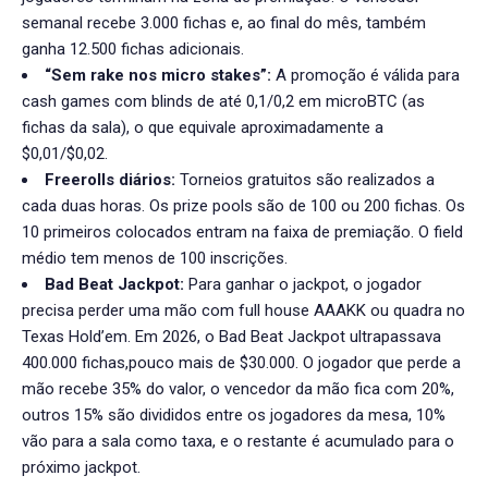
semanal recebe 3.000 fichas e, ao final do mês, também
ganha 12.500 fichas adicionais.
“Sem rake nos micro stakes”:
A promoção é válida para
cash games com blinds de até 0,1/0,2 em microBTC (as
fichas da sala), o que equivale aproximadamente a
$0,01/$0,02.
Freerolls diários:
Torneios gratuitos são realizados a
cada duas horas. Os prize pools são de 100 ou 200 fichas. Os
10 primeiros colocados entram na faixa de premiação. O field
médio tem menos de 100 inscrições.
Bad Beat Jackpot:
Para ganhar o jackpot, o jogador
precisa perder uma mão com full house AAAKK ou quadra no
Texas Hold’em. Em 2026, o Bad Beat Jackpot ultrapassava
400.000 fichas,pouco mais de $30.000. O jogador que perde a
mão recebe 35% do valor, o vencedor da mão fica com 20%,
outros 15% são divididos entre os jogadores da mesa, 10%
vão para a sala como taxa, e o restante é acumulado para o
próximo jackpot.