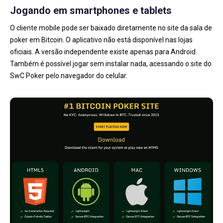
Jogando em smartphones e tablets
O cliente mobile pode ser baixado diretamente no site da sala de
poker em Bitcoin. O aplicativo não está disponível nas lojas
oficiais. A versão independente existe apenas para Android.
Também é possível jogar sem instalar nada, acessando o site do
SwC Poker pelo navegador do celular.