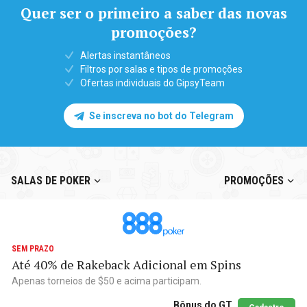
Quer ser o primeiro a saber das novas
promoções?
Alertas instantâneos
Filtros por salas e tipos de promoções
Ofertas individuais do GipsyTeam
Se inscreva no bot do Telegram
SALAS DE POKER
PROMOÇÕES
SEM PRAZO
Até 40% de Rakeback Adicional em Spins
Apenas torneios de $50 e acima participam.
Bônus do GT