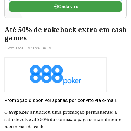
Cadastro
Até 50% de rakeback extra em cash
games
GIPSYTEAM
19.11.2025 09:09
Promoção disponível apenas por convite via e-mail.
O
888poker
anunciou uma promoção permanente: a
sala devolve até 50% da comissão paga semanalmente
nas mesas de cash.