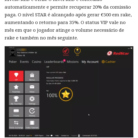
automaticamente e permite recuperar 20% da comissão
paga. O nível STAR é alcançado após gerar €500 em rake,
aumentando o retorno para 35%. O status VIP vale no
mês em que o jogador atinge o volume necessário de
rake e também no mês seguinte.