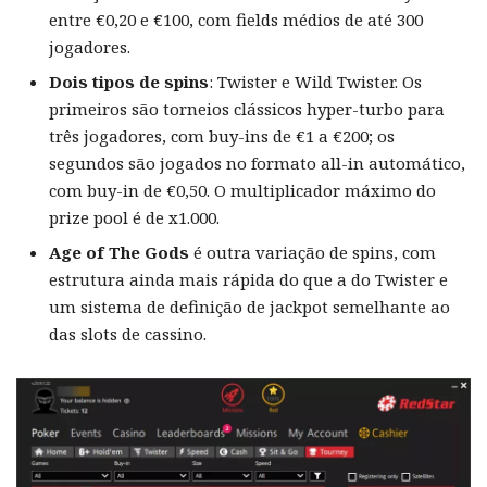
entre €0,20 e €100, com fields médios de até 300
jogadores.
Dois tipos de spins
: Twister e Wild Twister. Os
primeiros são torneios clássicos hyper-turbo para
três jogadores, com buy-ins de €1 a €200; os
segundos são jogados no formato all-in automático,
com buy-in de €0,50. O multiplicador máximo do
prize pool é de x1.000.
Age of The Gods
é outra variação de spins, com
estrutura ainda mais rápida do que a do Twister e
um sistema de definição de jackpot semelhante ao
das slots de cassino.