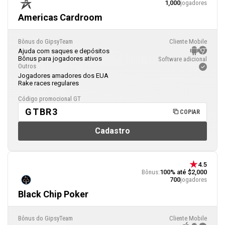
1,000
jogadores
Americas Cardroom
Bônus do GipsyTeam
Cliente Mobile
Ajuda com saques e depósitos
Bônus para jogadores ativos
Software adicional
Outros
Jogadores amadores dos EUA
Rake races regulares
Código promocional GT
GTBR3
COPIAR
Cadastro
4.5
Bônus:
100% até $2,000
700
jogadores
Black Chip Poker
Bônus do GipsyTeam
Cliente Mobile