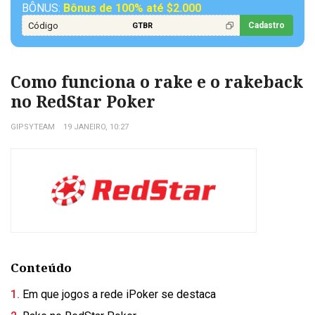
BÔNUS:
Bônus de 100% até $2.000
Código
Cadastro
GTBR
Como funciona o rake e o rakeback
no RedStar Poker
GIPSYTEAM
19 JANEIRO, 10:27
Conteúdo
Em que jogos a rede iPoker se destaca