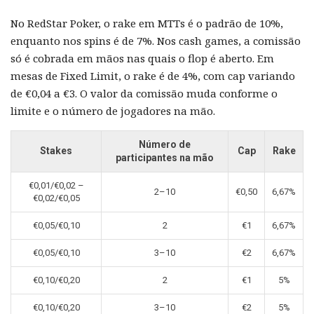
No RedStar Poker, o rake em MTTs é o padrão de 10%,
enquanto nos spins é de 7%. Nos cash games, a comissão
só é cobrada em mãos nas quais o flop é aberto. Em
mesas de Fixed Limit, o rake é de 4%, com cap variando
de €0,04 a €3. O valor da comissão muda conforme o
limite e o número de jogadores na mão.
Número de
Stakes
Cap
Rake
participantes na mão
€0,01/€0,02 –
2–10
€0,50
6,67%
€0,02/€0,05
€0,05/€0,10
2
€1
6,67%
€0,05/€0,10
3–10
€2
6,67%
€0,10/€0,20
2
€1
5%
€0,10/€0,20
3–10
€2
5%