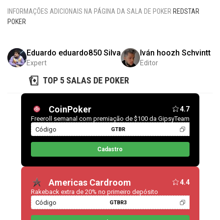
INFORMAÇÕES ADICIONAIS NA PÁGINA DA SALA DE POKER
REDSTAR
POKER
Eduardo eduardo850 Silva
Iván hoozh Schvintt
Expert
Editor
TOP 5 SALAS DE POKER
CoinPoker
4.7
Freeroll semanal com premiação de $100 da GipsyTeam
Código
GTBR
Cadastro
Americas Cardroom
4.4
Rakeback extra de 20% no primeiro depósito
Código
GTBR3