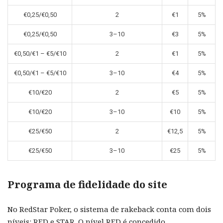
€0,25/€0,50
2
€1
5%
€0,25/€0,50
3–10
€3
5%
€0,50/€1 – €5/€10
2
€1
5%
€0,50/€1 – €5/€10
3–10
€4
5%
€10/€20
2
€5
5%
€10/€20
3–10
€10
5%
€25/€50
2
€12,5
5%
€25/€50
3–10
€25
5%
Programa de fidelidade do site
No RedStar Poker, o sistema de rakeback conta com dois
níveis: RED e STAR. O nível RED é concedido