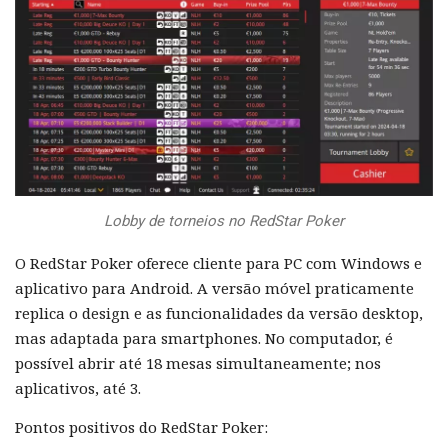
Lobby de torneios no RedStar Poker
O RedStar Poker oferece cliente para PC com Windows e
aplicativo para Android. A versão móvel praticamente
replica o design e as funcionalidades da versão desktop,
mas adaptada para smartphones. No computador, é
possível abrir até 18 mesas simultaneamente; nos
aplicativos, até 3.
Pontos positivos do RedStar Poker: