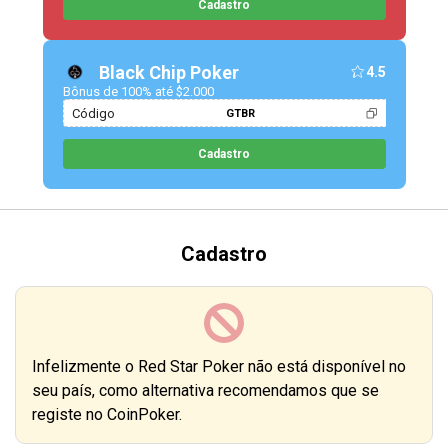
Cadastro
Black Chip Poker
4.5
Bônus de 100% até $2.000
Código
GTBR
Cadastro
Cadastro
Infelizmente o Red Star Poker não está disponível no
seu país, como alternativa recomendamos que se
registe no CoinPoker.