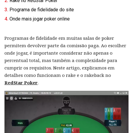
Rake no RedStar Poker
Programa de fidelidade do site
Onde mais jogar poker online
Programas de fidelidade em muitas salas de poker
permitem devolver parte da comissão paga. Ao escolher
onde jogar, é importante considerar não apenas o
percentual total, mas também a complexidade para
cumprir os requisitos. Neste artigo, explicamos em
detalhes como funcionam o rake e o rakeback no
RedStar Poker
.