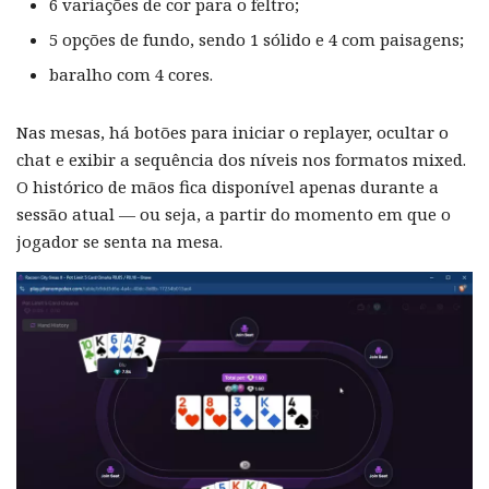
6 variações de cor para o feltro;
5 opções de fundo, sendo 1 sólido e 4 com paisagens;
baralho com 4 cores.
Nas mesas, há botões para iniciar o replayer, ocultar o
chat e exibir a sequência dos níveis nos formatos mixed.
O histórico de mãos fica disponível apenas durante a
sessão atual — ou seja, a partir do momento em que o
jogador se senta na mesa.