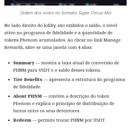
Ordem dos níveis no formato Super Circus Mix
No lado direito do lobby, são exibidos o saldo, o nível
ativo no programa de fidelidade e a quantidade de
tokens Phenom acumulados. Ao clicar no link Manage
Rewards, abre-se uma janela com 4 abas:
Summary
— mostra a taxa atual de conversão de
PHNM para USDT e o saldo desses tokens.
Tier Benefits
— apresenta a estrutura do programa
de fidelidade.
About PHNM
— contém a descrição do token
Phenom e explica o princípio de distribuição de
lucros entre os seus detentores.
Redeem
— permite trocar PHNM por USDT.