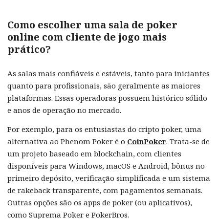
Como escolher uma sala de poker
online com cliente de jogo mais
prático?
As salas mais confiáveis e estáveis, tanto para iniciantes
quanto para profissionais, são geralmente as maiores
plataformas. Essas operadoras possuem histórico sólido
e anos de operação no mercado.
Por exemplo, para os entusiastas do cripto poker, uma
alternativa ao Phenom Poker é o
CoinPoker
. Trata-se de
um projeto baseado em blockchain, com clientes
disponíveis para Windows, macOS e Android, bônus no
primeiro depósito, verificação simplificada e um sistema
de rakeback transparente, com pagamentos semanais.
Outras opções são os apps de poker (ou aplicativos),
como Suprema Poker e PokerBros.