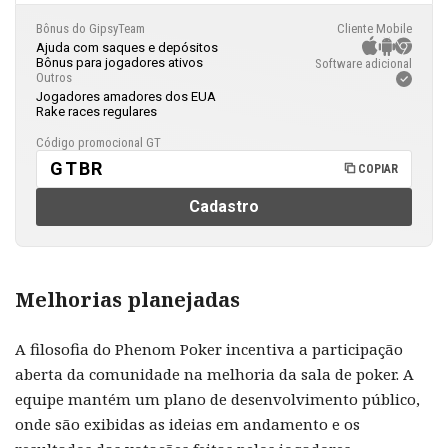
Bônus do GipsyTeam
Cliente Mobile
Ajuda com saques e depósitos
Bônus para jogadores ativos
Software adicional
Outros
Jogadores amadores dos EUA
Rake races regulares
Código promocional GT
GTBR
COPIAR
Cadastro
Melhorias planejadas
A filosofia do Phenom Poker incentiva a participação
aberta da comunidade na melhoria da sala de poker. A
equipe mantém um plano de desenvolvimento público,
onde são exibidas as ideias em andamento e os