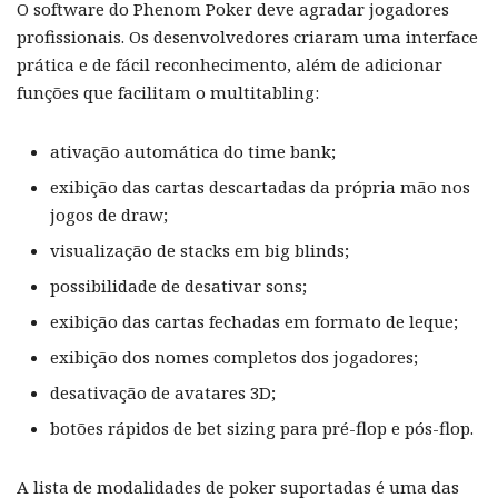
O software do Phenom Poker deve agradar jogadores
profissionais. Os desenvolvedores criaram uma interface
prática e de fácil reconhecimento, além de adicionar
funções que facilitam o multitabling:
ativação automática do time bank;
exibição das cartas descartadas da própria mão nos
jogos de draw;
visualização de stacks em big blinds;
possibilidade de desativar sons;
exibição das cartas fechadas em formato de leque;
exibição dos nomes completos dos jogadores;
desativação de avatares 3D;
botões rápidos de bet sizing para pré-flop e pós-flop.
A lista de modalidades de poker suportadas é uma das