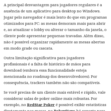
A principal desvantagem para jogadores regulares é a
ausência de um aplicativo para desktop no Windows.
Jogar pelo navegador é mais lento do que em programas
otimizados para PC: as mesas demoram mais para abrir
e, ao atualizar o lobby ou alterar o tamanho da janela, o
cliente pode apresentar pequenas travadas. Além disso,
não é possível organizar rapidamente as mesas abertas
em modo grade ou cascata.
Outra limitação significativa para jogadores
profissionais é a falta de histórico de mãos para
download (embora essa funcionalidade esteja
mencionada no roadmap dos desenvolvedores). Por
consequência, trackers também não são compatíveis.
Se você precisa de um cliente mais estável e rápido, vale
considerar salas de poker online mais robustas. Por
exemplo, no
RedStar Poker
é possível exibir estatísticas
diretamente nas mesas, no
PokerStars
há suporte para