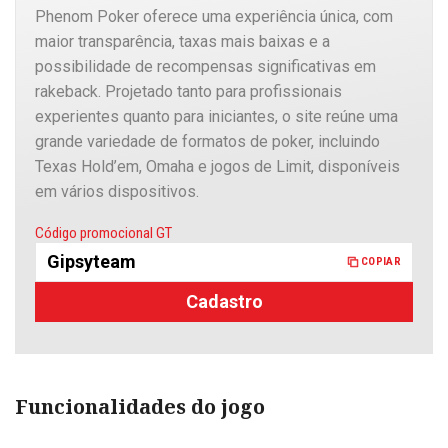
Phenom Poker oferece uma experiência única, com
maior transparência, taxas mais baixas e a
possibilidade de recompensas significativas em
rakeback. Projetado tanto para profissionais
experientes quanto para iniciantes, o site reúne uma
grande variedade de formatos de poker, incluindo
Texas Hold’em, Omaha e jogos de Limit, disponíveis
em vários dispositivos.
Copiado
Código promocional GT
Gipsyteam
COPIAR
Cadastro
Funcionalidades do jogo