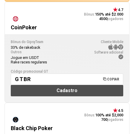
4.7
Bônus:
150% até $2.000
4500
jogadores
CoinPoker
Bônus do GipsyTeam
Cliente Mobile
33% de rakeback
Outros
Software adicional
Jogue em USDT
Rake races regulares
Código promocional GT
GTBR
COPIAR
Cadastro
4.5
Bônus:
100% até $2,000
700
jogadores
Black Chip Poker