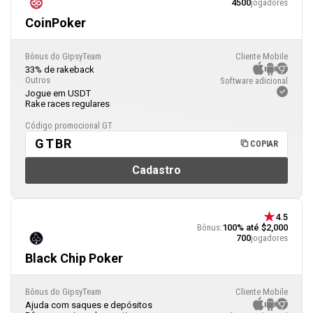
4500
jogadores
CoinPoker
Bônus do GipsyTeam
Cliente Mobile
33% de rakeback
Outros
Software adicional
Jogue em USDT
Rake races regulares
Código promocional GT
GTBR
COPIAR
Cadastro
4.5
Bônus:
100% até $2,000
700
jogadores
Black Chip Poker
Bônus do GipsyTeam
Cliente Mobile
Ajuda com saques e depósitos