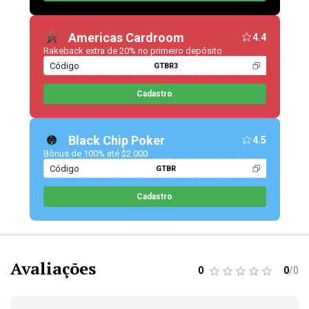
Americas Cardroom
4.4
Rakeback extra de 20% no primeiro depósito
Código
GTBR3
Cadastro
Black Chip Poker
4.5
Bônus de 100% até $2.000
Código
GTBR
Cadastro
Avaliações
0
0
/
0