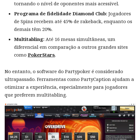
tornando o nível de oponentes mais acessível.
Programa de fidelidade Diamond Club:
Jogadores
de Spins recebem até 45% de rakeback, enquanto os
demais têm 20%.
Multitabling:
Até 16 mesas simultâneas, um
diferencial em comparação a outros grandes sites
como
PokerStars
.
No entanto, o software do Partypoker é considerado
ultrapassado. Ferramentas como PartyCaption ajudam a
otimizar a experiência, especialmente para jogadores
que preferem multitabling.