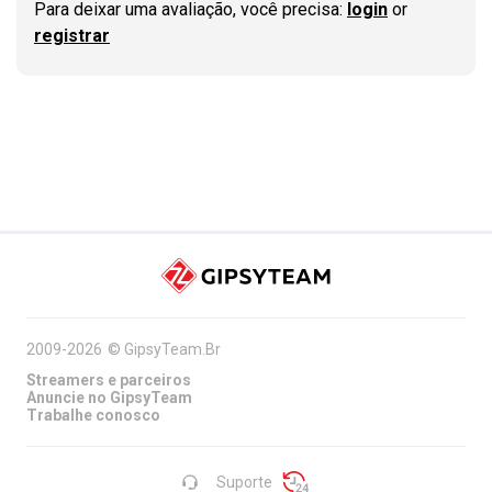
Para deixar uma avaliação, você precisa:
login
or
registrar
2009-2026
©
GipsyTeam.Br
Streamers e parceiros
Anuncie no GipsyTeam
Trabalhe conosco
Suporte