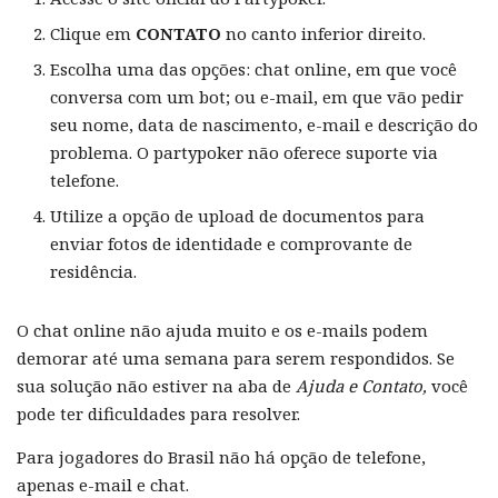
Clique em
CONTATO
no canto inferior direito.
Escolha uma das opções: chat online, em que você
conversa com um bot; ou e-mail, em que vão pedir
seu nome, data de nascimento, e-mail e descrição do
problema. O partypoker não oferece suporte via
telefone.
Utilize a opção de upload de documentos para
enviar fotos de identidade e comprovante de
residência.
O chat online não ajuda muito e os e-mails podem
demorar até uma semana para serem respondidos. Se
sua solução não estiver na aba de
Ajuda e Contato,
você
pode ter dificuldades para resolver.
Para jogadores do Brasil não há opção de telefone,
apenas e-mail e chat.