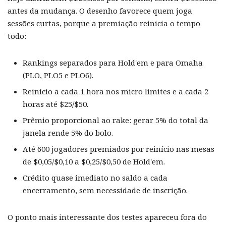
antes da mudança. O desenho favorece quem joga
sessões curtas, porque a premiação reinicia o tempo
todo:
Rankings separados para Hold'em e para Omaha
(PLO, PLO5 e PLO6).
Reinício a cada 1 hora nos micro limites e a cada 2
horas até $25/$50.
Prêmio proporcional ao rake: gerar 5% do total da
janela rende 5% do bolo.
Até 600 jogadores premiados por reinício nas mesas
de $0,05/$0,10 a $0,25/$0,50 de Hold'em.
Crédito quase imediato no saldo a cada
encerramento, sem necessidade de inscrição.
O ponto mais interessante dos testes apareceu fora do