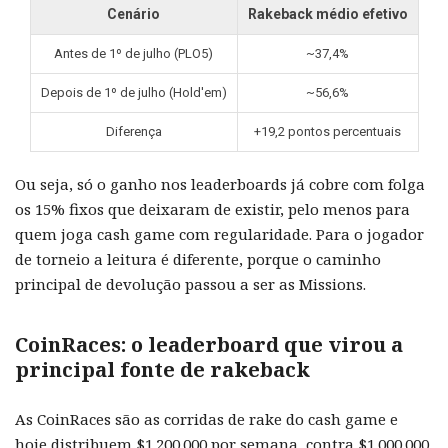
Cenário
Rakeback médio efetivo
Antes de 1º de julho (PLO5)
~37,4%
Depois de 1º de julho (Hold'em)
~56,6%
Diferença
+19,2 pontos percentuais
Ou seja, só o ganho nos leaderboards já cobre com folga
os 15% fixos que deixaram de existir, pelo menos para
quem joga cash game com regularidade. Para o jogador
de torneio a leitura é diferente, porque o caminho
principal de devolução passou a ser as Missions.
CoinRaces: o leaderboard que virou a
principal fonte de rakeback
As CoinRaces são as corridas de rake do cash game e
hoje distribuem $1.200.000 por semana, contra $1.000.000