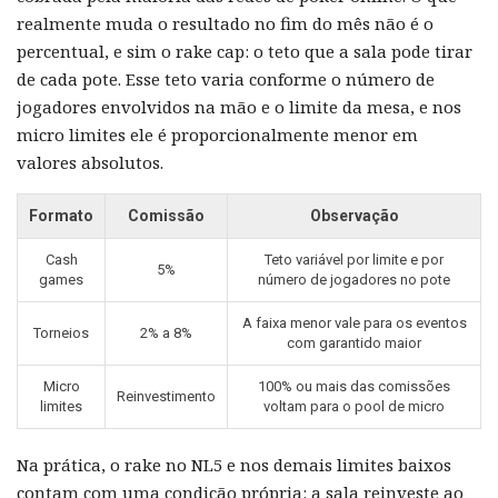
realmente muda o resultado no fim do mês não é o
percentual, e sim o rake cap: o teto que a sala pode tirar
de cada pote. Esse teto varia conforme o número de
jogadores envolvidos na mão e o limite da mesa, e nos
micro limites ele é proporcionalmente menor em
valores absolutos.
Formato
Comissão
Observação
Cash
Teto variável por limite e por
5%
games
número de jogadores no pote
A faixa menor vale para os eventos
Torneios
2% a 8%
com garantido maior
Micro
100% ou mais das comissões
Reinvestimento
limites
voltam para o pool de micro
Na prática, o rake no NL5 e nos demais limites baixos
contam com uma condição própria: a sala reinveste ao