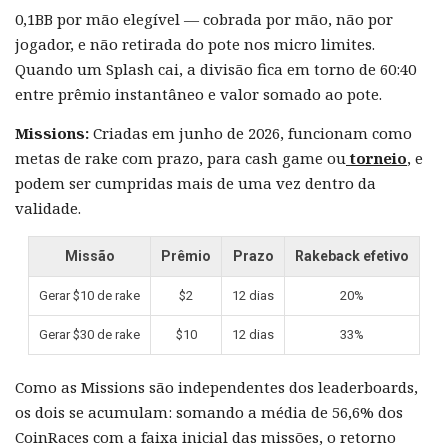
0,1BB por mão elegível — cobrada por mão, não por
jogador, e não retirada do pote nos micro limites.
Quando um Splash cai, a divisão fica em torno de 60:40
entre prêmio instantâneo e valor somado ao pote.
Missions:
Criadas em junho de 2026, funcionam como
metas de rake com prazo, para cash game ou
torneio
, e
podem ser cumpridas mais de uma vez dentro da
validade.
Missão
Prêmio
Prazo
Rakeback efetivo
Gerar $10 de rake
$2
12 dias
20%
Gerar $30 de rake
$10
12 dias
33%
Como as Missions são independentes dos leaderboards,
os dois se acumulam: somando a média de 56,6% dos
CoinRaces com a faixa inicial das missões, o retorno