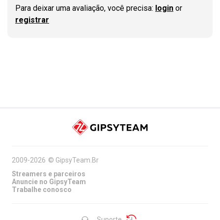
Para deixar uma avaliação, você precisa:
login
or
registrar
2009-2026
©
GipsyTeam.Br
Streamers e parceiros
Anuncie no GipsyTeam
Trabalhe conosco
Suporte