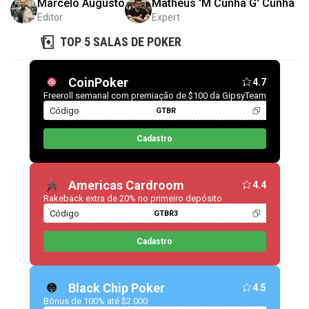
Marcelo Augusto
Matheus 'M Cunha G' Cunha
Editor
Expert
TOP 5 SALAS DE POKER
CoinPoker
4.7
Freeroll semanal com premiação de $100 da GipsyTeam
Código
GTBR
Cadastro
Americas Cardroom
4.4
Rakeback extra de 20% no primeiro depósito
Código
GTBR3
Cadastro
Black Chip Poker
4.5
Bônus de 100% até $2.000