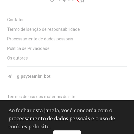
Contatos
Termo de Isenção de responsabilidade
Processamento de dados pessoais
Política de Privacidade
Os autores
gipsyteambr_bot
Termos de uso dos materiais do site
O site é destinado a maiores de 18 anos, é apenas para fins
Ao fechar esta janela, você concorda com o
informativos e não organiza jogos de azar. Conduzimos nossas
processamento de dados pessoais
e o uso de
atividades em total conformidade com a legislação brasileira.
cookies pelo site.