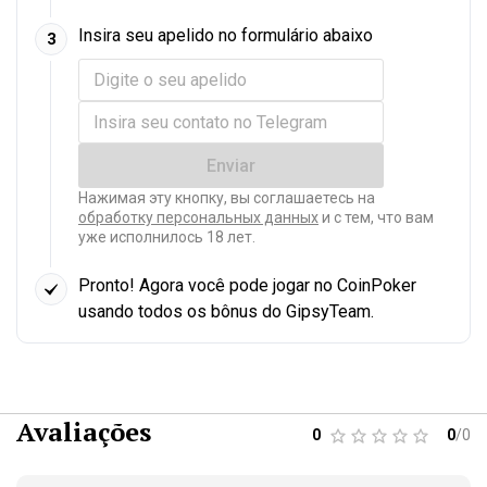
Insira seu apelido no formulário abaixo
3
Нажимая эту кнопку, вы соглашаетесь на
обработку персональных данных
и с тем, что вам
уже исполнилось 18 лет.
Pronto! Agora você pode jogar no CoinPoker
usando todos os bônus do GipsyTeam.
Avaliações
0
0
/
0