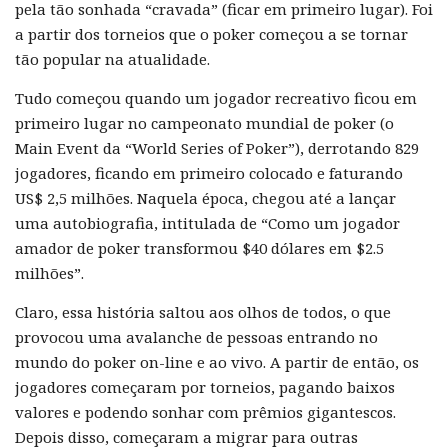
pela tão sonhada “cravada” (ficar em primeiro lugar). Foi
a partir dos torneios que o poker começou a se tornar
tão popular na atualidade.
Tudo começou quando um jogador recreativo ficou em
primeiro lugar no campeonato mundial de poker (o
Main Event da “World Series of Poker”), derrotando 829
jogadores, ficando em primeiro colocado e faturando
US$ 2,5 milhões. Naquela época, chegou até a lançar
uma autobiografia, intitulada de “Como um jogador
amador de poker transformou $40 dólares em $2.5
milhões”.
Claro, essa história saltou aos olhos de todos, o que
provocou uma avalanche de pessoas entrando no
mundo do poker on-line e ao vivo. A partir de então, os
jogadores começaram por torneios, pagando baixos
valores e podendo sonhar com prêmios gigantescos.
Depois disso, começaram a migrar para outras