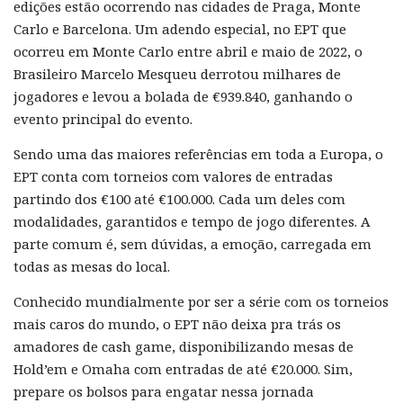
edições estão ocorrendo nas cidades de Praga, Monte
Carlo e Barcelona. Um adendo especial, no EPT que
ocorreu em Monte Carlo entre abril e maio de 2022, o
Brasileiro Marcelo Mesqueu derrotou milhares de
jogadores e levou a bolada de €939.840, ganhando o
evento principal do evento.
Sendo uma das maiores referências em toda a Europa, o
EPT conta com torneios com valores de entradas
partindo dos €100 até €100.000. Cada um deles com
modalidades, garantidos e tempo de jogo diferentes. A
parte comum é, sem dúvidas, a emoção, carregada em
todas as mesas do local.
Conhecido mundialmente por ser a série com os torneios
mais caros do mundo, o EPT não deixa pra trás os
amadores de cash game, disponibilizando mesas de
Hold’em e Omaha com entradas de até €20.000. Sim,
prepare os bolsos para engatar nessa jornada