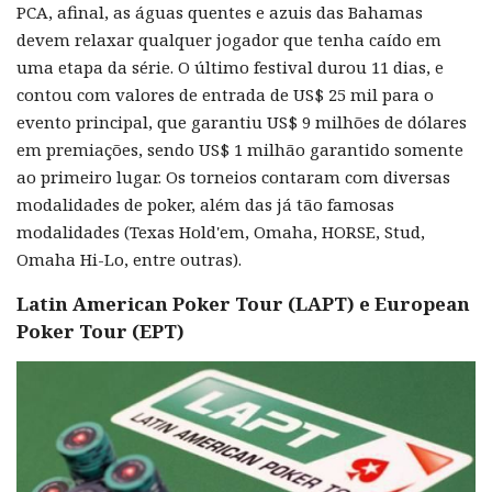
PCA, afinal, as águas quentes e azuis das Bahamas
devem relaxar qualquer jogador que tenha caído em
uma etapa da série. O último festival durou 11 dias, e
contou com valores de entrada de US$ 25 mil para o
evento principal, que garantiu US$ 9 milhões de dólares
em premiações, sendo US$ 1 milhão garantido somente
ao primeiro lugar. Os torneios contaram com diversas
modalidades de poker, além das já tão famosas
modalidades (Texas Hold'em, Omaha, HORSE, Stud,
Omaha Hi-Lo, entre outras).
Latin American Poker Tour (LAPT) e European
Poker Tour (EPT)