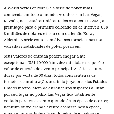
A World Series of Poker) é a série de poker mais
conhecida em todo o mundo. Acontece em Las Vegas,
Nevada, nos Estados Unidos, todos os anos. Em 2021, a
premiação para o primeiro colocado foi de incríveis US$
8 milhões de dólares e ficou com o alemão Koray
Aldemir. A série conta com diversos torneios, nas mais
variadas modalidades de poker possíveis.
Seus valores de entrada podem chegar a até
excepcionais US$ 10.000 (sim, dez mil dólares), que é o
valor de entrada do evento principal. A série costuma
durar por volta de 50 dias, todos com centenas de
torneios de muita ação, atraindo jogadores dos Estados
Unidos inteiro, além de estrangeiros dispostos a lutar
por seu lugar ao pódio. Las Vegas fica totalmente
voltada para esse evento quando é sua época de ocorrer,
nenhum outro grande evento acontece nessa época,
uma vez que os hotéis ficam lotados de jogadores e