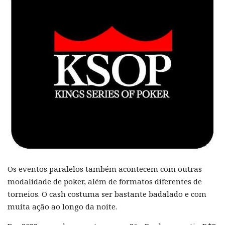
Os eventos paralelos também acontecem com outras
modalidade de poker, além de formatos diferentes de
torneios. O cash costuma ser bastante badalado e com
muita ação ao longo da noite.