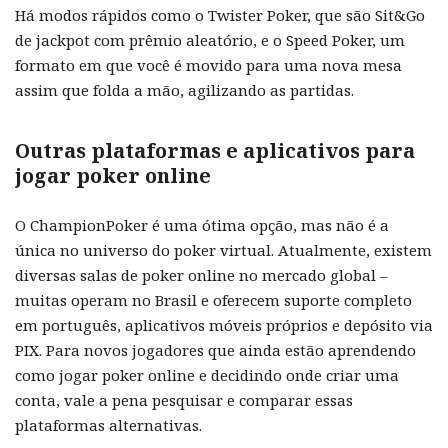
Há modos rápidos como o Twister Poker, que são Sit&Go
de jackpot com prêmio aleatório, e o Speed Poker, um
formato em que você é movido para uma nova mesa
assim que folda a mão, agilizando as partidas.
Outras plataformas e aplicativos para
jogar poker online
O ChampionPoker é uma ótima opção, mas não é a
única no universo do poker virtual. Atualmente, existem
diversas salas de poker online no mercado global –
muitas operam no Brasil e oferecem suporte completo
em português, aplicativos móveis próprios e depósito via
PIX. Para novos jogadores que ainda estão aprendendo
como jogar poker online e decidindo onde criar uma
conta, vale a pena pesquisar e comparar essas
plataformas alternativas.