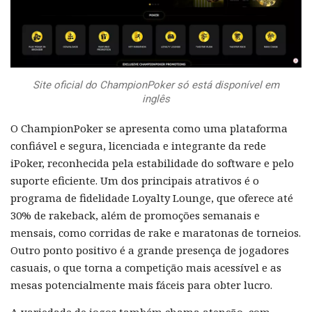
Site oficial do ChampionPoker só está disponível em
inglês
O ChampionPoker se apresenta como uma plataforma
confiável e segura, licenciada e integrante da rede
iPoker, reconhecida pela estabilidade do software e pelo
suporte eficiente. Um dos principais atrativos é o
programa de fidelidade Loyalty Lounge, que oferece até
30% de rakeback, além de promoções semanais e
mensais, como corridas de rake e maratonas de torneios.
Outro ponto positivo é a grande presença de jogadores
casuais, o que torna a competição mais acessível e as
mesas potencialmente mais fáceis para obter lucro.