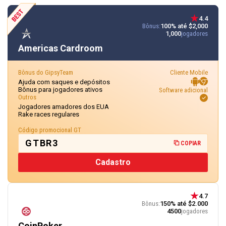
4.4
Bônus:
100% até $2,000
1,000
jogadores
Americas Cardroom
Bônus do GipsyTeam
Cliente Mobile
Ajuda com saques e depósitos
Bônus para jogadores ativos
Software adicional
Outros
Jogadores amadores dos EUA
Rake races regulares
Código promocional GT
GTBR3
COPIAR
Cadastro
4.7
Bônus:
150% até $2.000
4500
jogadores
CoinPoker