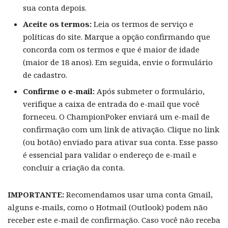
sua conta depois.
Aceite os termos:
Leia os termos de serviço e
políticas do site. Marque a opção confirmando que
concorda com os termos e que é maior de idade
(maior de 18 anos). Em seguida, envie o formulário
de cadastro.
Confirme o e-mail:
Após submeter o formulário,
verifique a caixa de entrada do e-mail que você
forneceu. O ChampionPoker enviará um e-mail de
confirmação com um link de ativação. Clique no link
(ou botão) enviado para ativar sua conta. Esse passo
é essencial para validar o endereço de e-mail e
concluir a criação da conta.
IMPORTANTE:
Recomendamos usar uma conta Gmail,
alguns e-mails, como o Hotmail (Outlook) podem não
receber este e-mail de confirmação. Caso você não receba