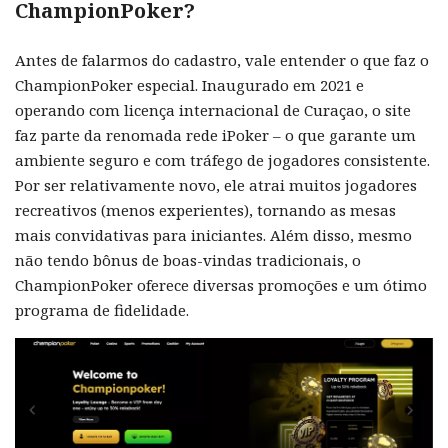
ChampionPoker?
Antes de falarmos do cadastro, vale entender o que faz o
ChampionPoker especial. Inaugurado em 2021 e
operando com licença internacional de Curaçao, o site
faz parte da renomada rede iPoker – o que garante um
ambiente seguro e com tráfego de jogadores consistente.
Por ser relativamente novo, ele atrai muitos jogadores
recreativos (menos experientes), tornando as mesas
mais convidativas para iniciantes. Além disso, mesmo
não tendo bônus de boas-vindas tradicionais, o
ChampionPoker oferece diversas promoções e um ótimo
programa de fidelidade.