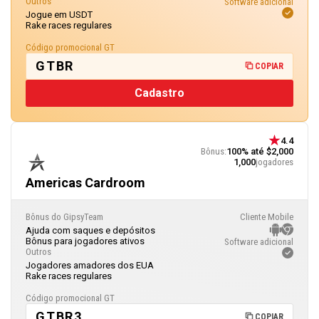
Outros
Software adicional
Jogue em USDT
Rake races regulares
Código promocional GT
GTBR
COPIAR
Cadastro
4.4
Bônus:
100% até $2,000
1,000
jogadores
Americas Cardroom
Bônus do GipsyTeam
Cliente Mobile
Ajuda com saques e depósitos
Bônus para jogadores ativos
Software adicional
Outros
Jogadores amadores dos EUA
Rake races regulares
Código promocional GT
GTBR3
COPIAR