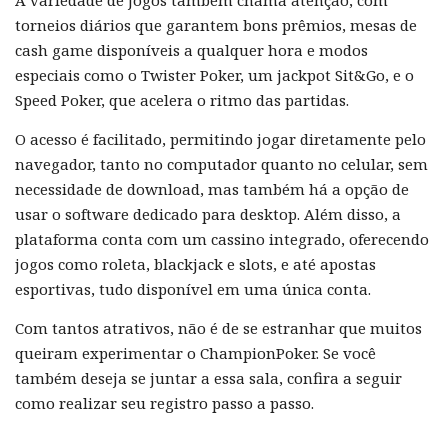
A variedade de jogos também chama atenção, com
torneios diários que garantem bons prêmios, mesas de
cash game disponíveis a qualquer hora e modos
especiais como o Twister Poker, um jackpot Sit&Go, e o
Speed Poker, que acelera o ritmo das partidas.
O acesso é facilitado, permitindo jogar diretamente pelo
navegador, tanto no computador quanto no celular, sem
necessidade de download, mas também há a opção de
usar o software dedicado para desktop. Além disso, a
plataforma conta com um cassino integrado, oferecendo
jogos como roleta, blackjack e slots, e até apostas
esportivas, tudo disponível em uma única conta.
Com tantos atrativos, não é de se estranhar que muitos
queiram experimentar o ChampionPoker. Se você
também deseja se juntar a essa sala, confira a seguir
como realizar seu registro passo a passo.