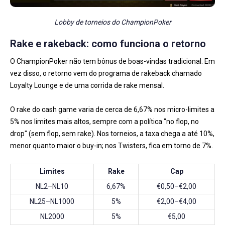
Lobby de torneios do ChampionPoker
Rake e rakeback: como funciona o retorno
O ChampionPoker não tem bônus de boas-vindas tradicional. Em
vez disso, o retorno vem do programa de rakeback chamado
Loyalty Lounge e de uma corrida de rake mensal.
O rake do cash game varia de cerca de 6,67% nos micro-limites a
5% nos limites mais altos, sempre com a política "no flop, no
drop" (sem flop, sem rake). Nos torneios, a taxa chega a até 10%,
menor quanto maior o buy-in; nos Twisters, fica em torno de 7%.
Limites
Rake
Cap
NL2–NL10
6,67%
€0,50–€2,00
NL25–NL1000
5%
€2,00–€4,00
NL2000
5%
€5,00