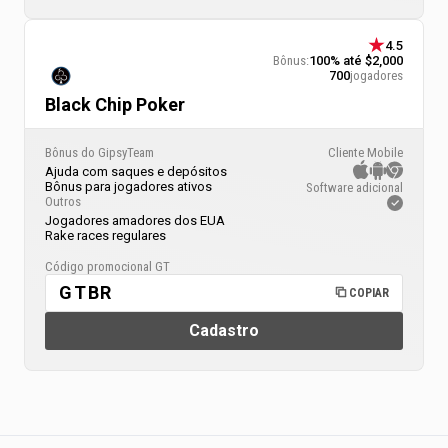
4.5
Bônus:
100% até $2,000
700
jogadores
Black Chip Poker
Bônus do GipsyTeam
Cliente Mobile
Ajuda com saques e depósitos
Bônus para jogadores ativos
Software adicional
Outros
Jogadores amadores dos EUA
Rake races regulares
Código promocional GT
GTBR
COPIAR
Cadastro