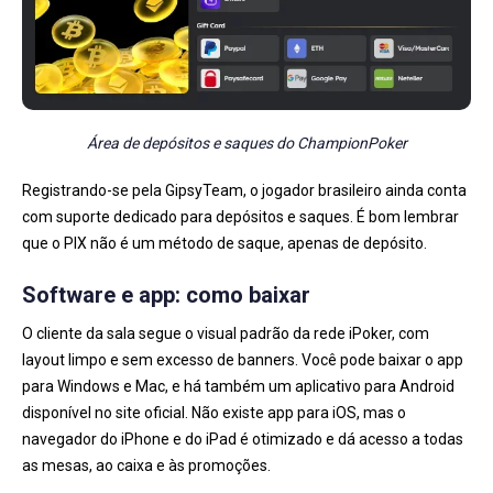
Área de depósitos e saques do ChampionPoker
Registrando-se pela GipsyTeam, o jogador brasileiro ainda conta
com suporte dedicado para depósitos e saques. É bom lembrar
que o PIX não é um método de saque, apenas de depósito.
Software e app: como baixar
O cliente da sala segue o visual padrão da rede iPoker, com
layout limpo e sem excesso de banners. Você pode baixar o app
para Windows e Mac, e há também um aplicativo para Android
disponível no site oficial. Não existe app para iOS, mas o
navegador do iPhone e do iPad é otimizado e dá acesso a todas
as mesas, ao caixa e às promoções.