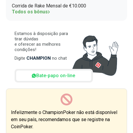
Corrida de Rake Mensal de €10.000
Todos os bônus
Estamos à disposição para
tirar dúvidas
e oferecer as melhores
condições!
Digite
CHAMPION
no chat
Bate-papo on-line
Infelizmente o ChampionPoker não está disponível
em seu país, recomendamos que se registre na
CoinPoker.