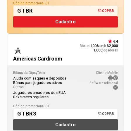
Código promocional GT
GTBR
COPIAR
Cadastro
4.4
Bônus:
100% até $2,000
1,000
jogadores
Americas Cardroom
Bônus do GipsyTeam
Cliente Mobile
Ajuda com saques e depósitos
Bônus para jogadores ativos
Software adicional
Outros
Jogadores amadores dos EUA
Rake races regulares
Código promocional GT
GTBR3
COPIAR
Cadastro