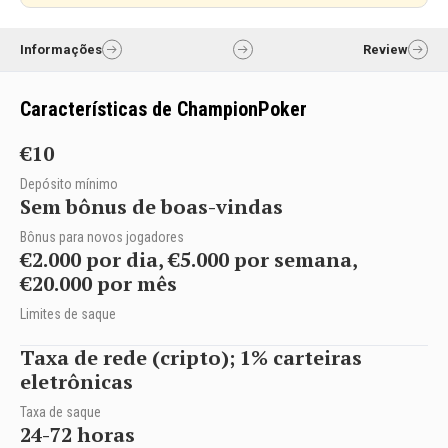
Informações
Review
Características de ChampionPoker
€10
Depósito mínimo
Sem bônus de boas-vindas
Bônus para novos jogadores
€2.000 por dia, €5.000 por semana,
€20.000 por mês
Limites de saque
Taxa de rede (cripto); 1% carteiras
eletrônicas
Taxa de saque
24-72 horas