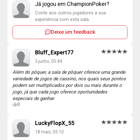
Já jogou em ChampionPoker?
Conte aos outros jogadores a sua
experiência com esta sala.
Deixe um feedback
Bluff_Expert77
3 junho, 05:44
Além do pôquer, a sala de pôquer oferece uma grande
variedade de jogos de cassino, nos quais seus pontos
podem ser multiplicados por dois ou mais durante o
jogo, já que cada jogo oferece oportunidades
especiais de ganhar
0
LuckyFlopX_55
18 maio, 05:10