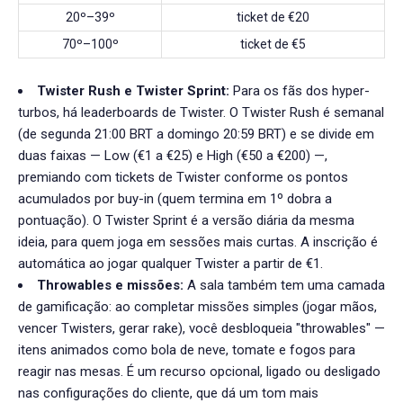
20º–39º
ticket de €20
70º–100º
ticket de €5
Twister Rush e Twister Sprint:
Para os fãs dos hyper-
turbos, há leaderboards de Twister. O Twister Rush é semanal
(de segunda 21:00 BRT a domingo 20:59 BRT) e se divide em
duas faixas — Low (€1 a €25) e High (€50 a €200) —,
premiando com tickets de Twister conforme os pontos
acumulados por buy-in (quem termina em 1º dobra a
pontuação). O Twister Sprint é a versão diária da mesma
ideia, para quem joga em sessões mais curtas. A inscrição é
automática ao jogar qualquer Twister a partir de €1.
Throwables e missões:
A sala também tem uma camada
de gamificação: ao completar missões simples (jogar mãos,
vencer Twisters, gerar rake), você desbloqueia "throwables" —
itens animados como bola de neve, tomate e fogos para
reagir nas mesas. É um recurso opcional, ligado ou desligado
nas configurações do cliente, que dá um tom mais