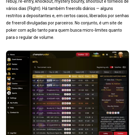
rebuy, re-entry, knockout, mystery bounty, shootout e torneios de
vários dias (Flight). Há também freerolls diários — alguns
restritos a depositantes e, em certos casos, liberados por senhas
de freeroll divulgadas por parceiros. No conjunto, é um site de
poker com ação tanto para quem busca micro-limites quanto
para o regular de volume.