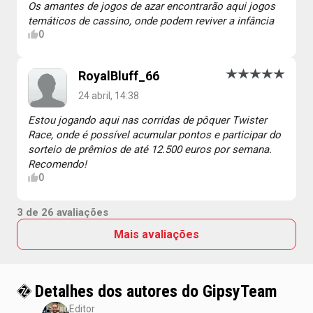
Os amantes de jogos de azar encontrarão aqui jogos
temáticos de cassino, onde podem reviver a infância
0
RoyalBluff_66
24 abril, 14:38
Estou jogando aqui nas corridas de pôquer Twister
Race, onde é possível acumular pontos e participar do
sorteio de prêmios de até 12.500 euros por semana.
Recomendo!
0
3 de 26 avaliações
Mais avaliações
Detalhes dos autores do GipsyTeam
Editor