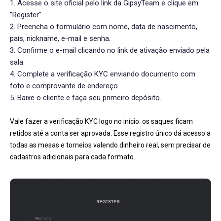
Acesse o site oficial pelo link da GipsyTeam e clique em
"Register".
Preencha o formulário com nome, data de nascimento,
país, nickname, e-mail e senha.
Confirme o e-mail clicando no link de ativação enviado pela
sala.
Complete a verificação KYC enviando documento com
foto e comprovante de endereço.
Baixe o cliente e faça seu primeiro depósito.
Vale fazer a verificação KYC logo no início: os saques ficam
retidos até a conta ser aprovada. Esse registro único dá acesso a
todas as mesas e torneios valendo dinheiro real, sem precisar de
cadastros adicionais para cada formato.