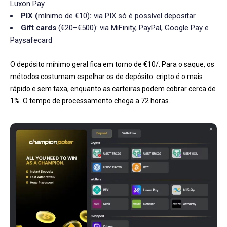
Luxon Pay
PIX (
mínimo de €10)
:
via PIX só é possível depositar
Gift cards
(€20–€500): via MiFinity, PayPal, Google Pay e
Paysafecard
O depósito mínimo geral fica em torno de €10/. Para o saque, os
métodos costumam espelhar os de depósito: cripto é o mais
rápido e sem taxa, enquanto as carteiras podem cobrar cerca de
1%. O tempo de processamento chega a 72 horas.