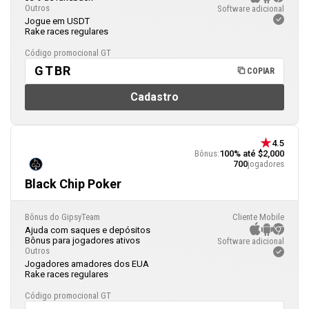
Outros
Software adicional
Jogue em USDT
Rake races regulares
Código promocional GT
GTBR
COPIAR
Cadastro
4.5
Bônus:
100% até $2,000
700
jogadores
Black Chip Poker
Bônus do GipsyTeam
Cliente Mobile
Ajuda com saques e depósitos
Bônus para jogadores ativos
Software adicional
Outros
Jogadores amadores dos EUA
Rake races regulares
Código promocional GT