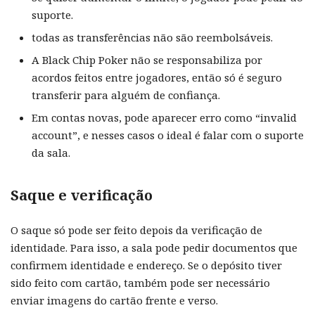
suporte.
todas as transferências não são reembolsáveis.
A Black Chip Poker não se responsabiliza por
acordos feitos entre jogadores, então só é seguro
transferir para alguém de confiança.
Em contas novas, pode aparecer erro como “invalid
account”, e nesses casos o ideal é falar com o suporte
da sala.
Saque e verificação
O saque só pode ser feito depois da verificação de
identidade. Para isso, a sala pode pedir documentos que
confirmem identidade e endereço. Se o depósito tiver
sido feito com cartão, também pode ser necessário
enviar imagens do cartão frente e verso.