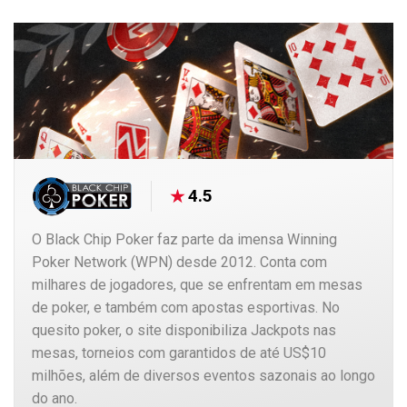
4.5
O Black Chip Poker faz parte da imensa Winning
Poker Network (WPN) desde 2012. Conta com
milhares de jogadores, que se enfrentam em mesas
de poker, e também com apostas esportivas. No
quesito poker, o site disponibiliza Jackpots nas
mesas, torneios com garantidos de até US$10
milhões, além de diversos eventos sazonais ao longo
do ano.