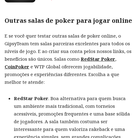
Outras salas de poker para jogar online
E se você quer testar outras salas de poker online, o
GipsyTeam tem salas parceiras excelentes para todos os
níveis de jogo. E ao criar sua conta pelos nossos links, os
benefícios são únicos. Salas como
RedStar Poker
,
CoinPoker
e WTP Global oferecem jogabilidade,
promoções e experiências diferentes. Escolha a que
melhor te atende:
RedStar Poker
. Boa alternativa para quem busca
um ambiente mais tradicional, com torneios
acessíveis, promoções frequentes e uma base sólida
de jogadores. A sala também costuma ser
interessante para quem valoriza rakeback e uma
experiência simples, sem grandes complicações.