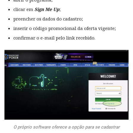
clicar em
Sign Me Up
;
preencher os dados do cadastro;
inserir o código promocional da oferta vigente;
confirmar o e-mail pelo link recebido.
O próprio software oferece a opção para se cadastrar