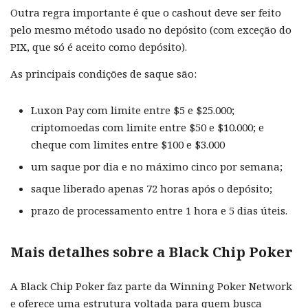
Outra regra importante é que o cashout deve ser feito
pelo mesmo método usado no depósito (com exceção do
PIX, que só é aceito como depósito).
As principais condições de saque são:
Luxon Pay com limite entre $5 e $25.000;
criptomoedas com limite entre $50 e $10.000; e
cheque com limites entre $100 e $3.000
um saque por dia e no máximo cinco por semana;
saque liberado apenas 72 horas após o depósito;
prazo de processamento entre 1 hora e 5 dias úteis.
Mais detalhes sobre a Black Chip Poker
A Black Chip Poker faz parte da Winning Poker Network
e oferece uma estrutura voltada para quem busca