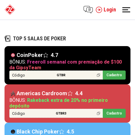
Login
TOP 5 SALAS DE POKER
CoinPoker
4.7
BÔNUS:
Freeroll semanal com premiação de $100
da GipsyTeam
Código
Cadastro
GTBR
Americas Cardroom
4.4
BÔNUS:
Rakeback extra de 20% no primeiro
depósito
Código
Cadastro
GTBR3
Black Chip Poker
4.5