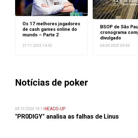
Os 17 melhores jogadores
BSOP de São Pau
de cash games online do
cronograma com
mundo – Parte 2
divulgado
27.11.2022 14:32
04.03.2025 09:50
Notícias de poker
HEADS-UP
08.10.2025 18:15
"PR0DIGY" analisa as falhas de Linus