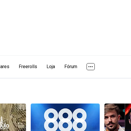
lares
Freerolls
Loja
Fórum