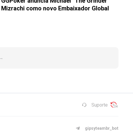
GGPoker anuncia Michael “The Grinder”
Mizrachi como novo Embaixador Global
→
Suporte
gipsyteambr_bot