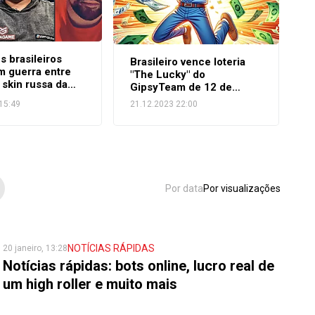
 brasileiros
Brasileiro vence loteria
P
 guerra entre
"The Lucky" do
j
skin russa da
GipsyTeam de 12 de
b
k, e times de
dezembro
s
15:49
21.12.2023 22:00
0
Por data
Por visualizações
NOTÍCIAS RÁPIDAS
20 janeiro, 13:28
Notícias rápidas: bots online, lucro real de
um high roller e muito mais