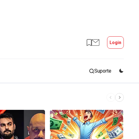
Login
Suporte