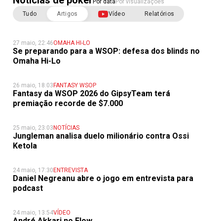
Notícias de poker
Por data
Por visualizações
Tudo
Artigos
Vídeo
Relatórios
27 maio, 22:46
OMAHA HI-LO
Se preparando para a WSOP: defesa dos blinds no
Omaha Hi-Lo
26 maio, 18:03
FANTASY WSOP
Fantasy da WSOP 2026 do GipsyTeam terá
premiação recorde de $7.000
25 maio, 23:03
NOTÍCIAS
Jungleman analisa duelo milionário contra Ossi
Ketola
24 maio, 17:30
ENTREVISTA
Daniel Negreanu abre o jogo em entrevista para
podcast
24 maio, 13:54
VÍDEO
André Akkari no Flow