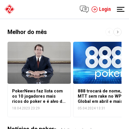
Login
Melhor do mês
PokerNews faz lista com
888 trocará de nome,
os 10 jogadores mais
MTT sem rake no WPT
ricos do poker e é alvo de
Global em abril e mais
chacota
novidades das salas de
18.04.2023 23:29
05.04.2024 13:31
poker