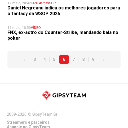
17 maio, 20:42
FANTASY WSOP
Daniel Negreanu indica os melhores jogadores para
o fantasy da WSOP 2026
16 maio, 18:50
VÍDEO
FNX, ex-astro do Counter-Strike, mandando bala no
poker
←
3
4
5
6
7
8
9
→
2009-2026
©
GipsyTeam.Br
Streamers e parceiros
Anuncie no GipsyTeam