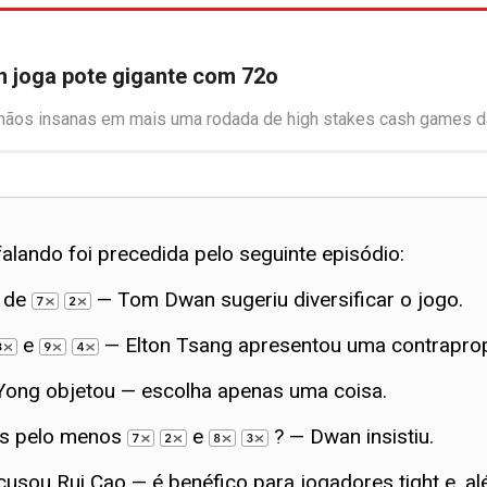
n joga pote gigante com 72o
 mãos insanas em mais uma rodada de high stakes cash games da
alando foi precedida pelo seguinte episódio:
 de
— Tom Dwan sugeriu diversificar o jogo.
e
— Elton Tsang apresentou uma contrapro
Yong objetou — escolha apenas uma coisa.
os pelo menos
e
? — Dwan insistiu.
sou Rui Cao — é benéfico para jogadores tight e, al