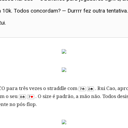
 10k. Todos concordam? — Durrrr fez outra tentativa.
ui.
O para três vezes o straddle com
. Rui Cao, apr
om o seu
. O size é padrão, a mão não. Todos desi
nte no pós-flop.