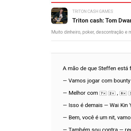
TRITON CASH GAMES
Triton cash: Tom Dwa
Muito dinheiro, poker, descontração e
A mão de que Steffen está f
— Vamos jogar com bounty
— Melhor com
,
— Isso é demais — Wai Kin 
— Bem, você é um nit, vam
— Também sou contra — recu