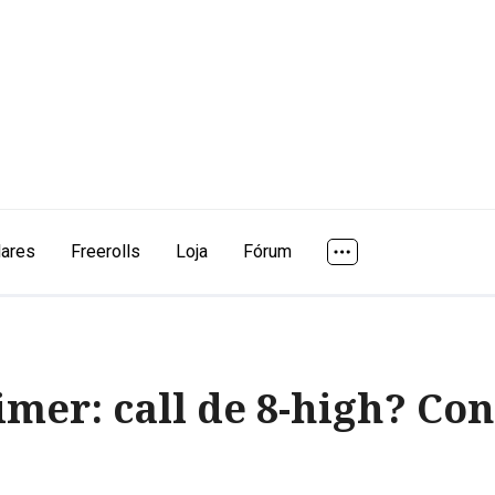
lares
Freerolls
Loja
Fórum
imer: call de 8-high? Co