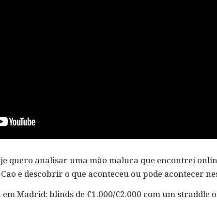
hoje quero analisar uma mão maluca que encontrei onlin
Cao e descobrir o que aconteceu ou pode acontecer ne
n em Madrid: blinds de €1.000/€2.000 com um straddle o