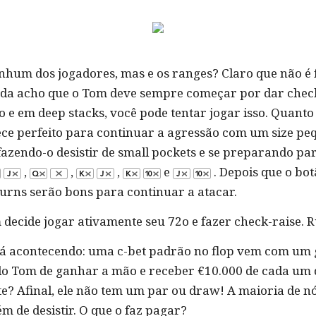
hum dos jogadores, mas e os ranges? Claro que não é f
nda acho que o Tom deve sempre começar por dar check
e em deep stacks, você pode tentar jogar isso. Quanto
ce perfeito para continuar a agressão com um size pe
fazendo-o desistir de small pockets e se preparando par
,
,
,
e
. Depois que o bot
turns serão bons para continuar a atacar.
decide jogar ativamente seu 72o e fazer check-raise. 
stá acontecendo: uma c-bet padrão no flop vem com um 
 do Tom de ganhar a mão e receber €10.000 de cada um 
e? Afinal, ele não tem um par ou draw! A maioria de nó
 de desistir. O que o faz pagar?