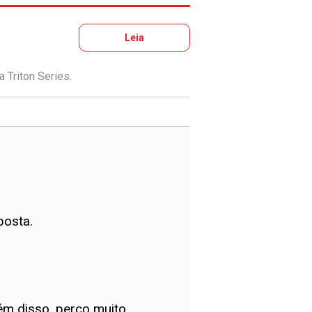
Leia
 Triton Series.
posta.
ém disso, perco muito.