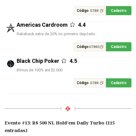
Código
Cadastro
GTBR
Americas Cardroom
4.4
Rakeback extra de 20% no primeiro depósito
Código
Cadastro
GTBR3
Black Chip Poker
4.5
Bônus de 100% até $2.000
Código
Cadastro
GTBR
Evento #13: R$ 500 NL Hold'em Daily Turbo (115
entradas)