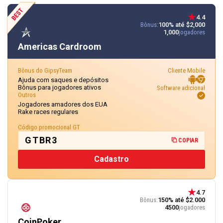
4.4
Bônus:
100% até $2,000
1,000
jogadores
Americas Cardroom
Bônus do GipsyTeam
Cliente Mobile
Ajuda com saques e depósitos
Bônus para jogadores ativos
Software adicional
Outros
Jogadores amadores dos EUA
Rake races regulares
Código promocional GT
GTBR3
COPIAR
Cadastro
4.7
Bônus:
150% até $2.000
4500
jogadores
CoinPoker