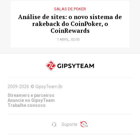
SALAS DE POKER
Análise de sites: o novo sistema de
rakeback do CoinPoker, o
CoinRewards
7 ABRIL, 02:00
2009-2026
©
GipsyTeam.Br
Streamers e parceiros
Anuncie no GipsyTeam
Trabalhe conosco
Suporte