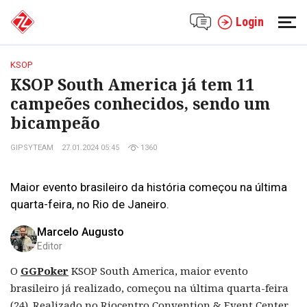
Login
KSOP
KSOP South America já tem 11
campeões conhecidos, sendo um
bicampeão
GIPSYTEAM
27.01.2024 05:45
1360
Maior evento brasileiro da história começou na última
quarta-feira, no Rio de Janeiro.
Marcelo Augusto
Editor
O
GGPoker
KSOP South America, maior evento
brasileiro já realizado, começou na última quarta-feira
(24). Realizado no Riocentro Convention & Event Center,