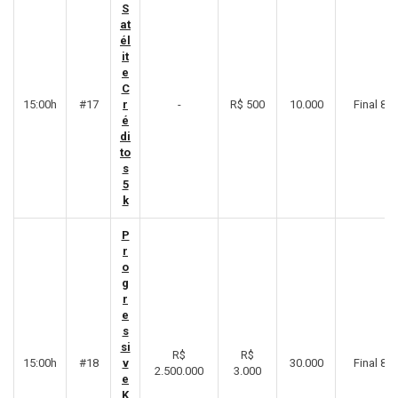
S
at
él
it
e
C
15:00h
#17
r
-
R$ 500
10.000
Final 8º
é
di
to
s
5
k
P
r
o
g
r
e
s
si
R$
R$
15:00h
#18
v
30.000
Final 8º
2.500.000
3.000
e
K