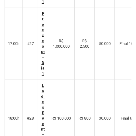
1
F
r
e
e
z
e
R$
R$
17:00h
#27
50.000
Final 10º
o
1.000.000
2.500
ut
–
D
ia
1
L
a
di
e
s
E
18:00h
#28
v
R$ 100.000
R$ 800
30.000
Final 8º
e
nt
–