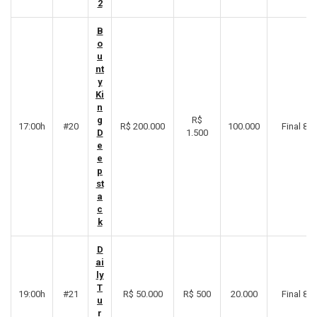
2
B
o
u
nt
y
Ki
n
g
R$
17:00h
#20
R$ 200.000
100.000
Final 8º
D
1.500
e
e
p
st
a
c
k
D
ai
ly
T
19:00h
#21
R$ 50.000
R$ 500
20.000
Final 8º
u
r