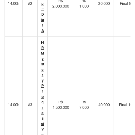
R$
R$
14:00h
#2
p
20.000
Final 8º
2.000.000
1.000
–
D
ia
1
A
H
R
M
y
st
e
r
y
P
r
o
g
R$
R$
14:00h
#3
40.000
Final 10°
r
1.500.000
7.000
e
s
si
v
e