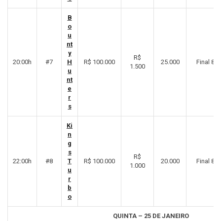
B
o
u
nt
y
R$
20:00h
#7
H
R$ 100.000
25.000
Final 8º
1.500
u
nt
e
r
s
Ki
n
g
s
R$
22:00h
#8
T
R$ 100.000
20.000
Final 8º
1.000
u
r
b
o
QUINTA – 25 DE JANEIRO