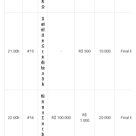
K
O
S
at
él
it
e
C
21:00h
#15
r
-
R$ 500
10.000
Final 8º
é
di
to
s
5
k
Ki
n
g
s
R$
22:00h
#16
T
R$ 100.000
20.000
Final 8º
1.000
u
r
b