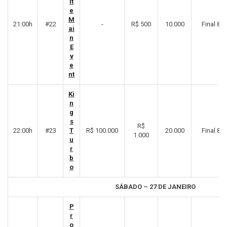
it
e
M
21:00h
#22
-
R$ 500
10.000
Final 8º
ai
n
E
v
e
nt
Ki
n
g
s
R$
22:00h
#23
T
R$ 100.000
20.000
Final 8º
1.000
u
r
b
o
SÁBADO – 27 DE JANEIRO
P
r
o