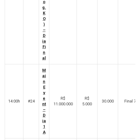
o
g.
K
O
)
–
D
ia
Fi
n
al
M
ai
n
E
v
e
R$
R$
14:00h
#24
30.000
Final 7º
nt
11.000.000
5.000
–
D
ia
1
A