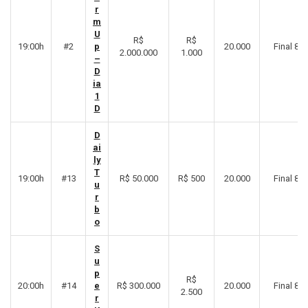
r
m
U
R$
R$
19:00h
#2
p
20.000
Final 8º
2.000.000
1.000
–
D
ia
1
D
D
ai
ly
T
19:00h
#13
R$ 50.000
R$ 500
20.000
Final 8º
u
r
b
o
S
u
p
R$
20:00h
#14
e
R$ 300.000
20.000
Final 8º
2.500
r