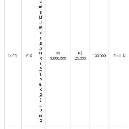
u
nt
y
H
u
nt
e
r
s
S
H
R$
R$
14:00h
#10
100.000
Final 12º
R
3.000.000
25.000
(
P
r
o
g.
K
O
)
–
D
ia
2