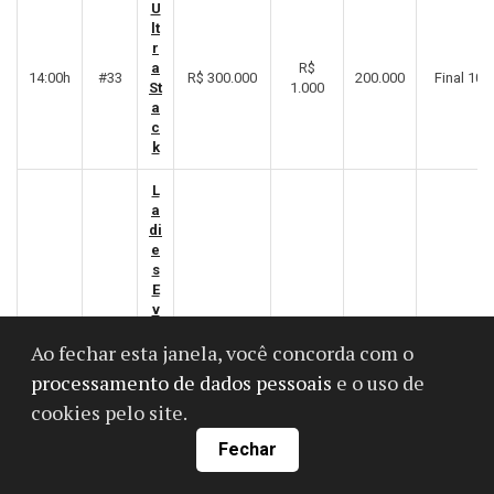
U
lt
r
a
R$
14:00h
#33
R$ 300.000
200.000
Final 10º
St
1.000
a
c
k
L
a
di
e
s
E
v
15:00h
#28
e
R$ 100.000
-
-
-
Ao fechar esta janela, você concorda com o
nt
–
processamento de dados pessoais
e o uso de
D
cookies pelo site.
ia
Fi
Fechar
n
al