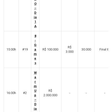
O
–
D
ia
1
A
8
-
G
R$
15:00h
#19
a
R$ 100.000
30.000
Final 8º
3.000
m
e
s
W
a
r
m
U
R$
16:00h
#2
-
-
-
p
2.000.000
–
D
ia