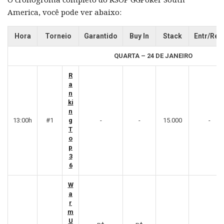
America, você pode ver abaixo:
Hora
Torneio
Garantido
Buy In
Stack
Entr/Ree
QUARTA – 24 DE JANEIRO
R
a
n
ki
n
13:00h
#1
g
-
-
15.000
-
T
o
p
3
6
W
a
r
m
U