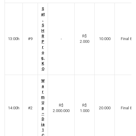
S
at
.
S
H
R
R$
13:00h
#9
-
10.000
Final 8º
P
2.000
r
o
g.
K
O
W
a
r
m
U
R$
R$
14:00h
#2
p
20.000
Final 8º
2.000.000
1.000
–
D
ia
1
C