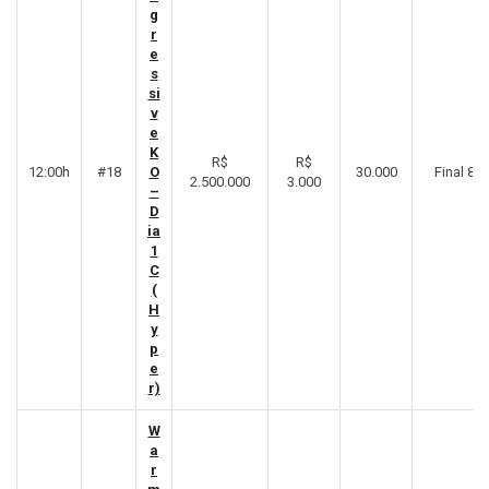
g
r
e
s
si
v
e
K
R$
R$
12:00h
#18
O
30.000
Final 8º
2.500.000
3.000
–
D
ia
1
C
(
H
y
p
e
r)
W
a
r