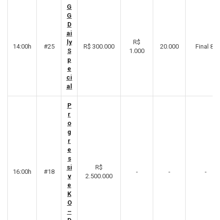
G
G
D
ai
ly
R$
14:00h
#25
R$ 300.000
20.000
Final 8º
S
1.000
p
e
ci
al
P
r
o
g
r
e
s
si
R$
16:00h
#18
-
-
-
v
2.500.000
e
K
O
–