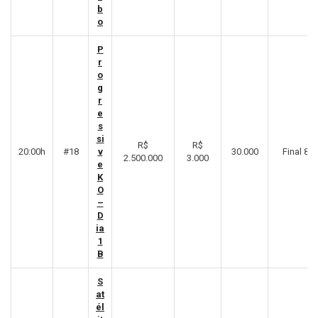
b
o
P
r
o
g
r
e
s
si
R$
R$
20:00h
#18
v
30.000
Final 8º
2.500.000
3.000
e
K
O
–
D
ia
1
B
S
at
él