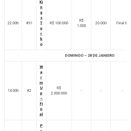
Ki
n
g
s
R$
22:00h
#31
T
R$ 100.000
20.000
Final 8º
1.000
u
r
b
o
DOMINGO – 28 DE JANEIRO
W
a
r
m
U
R$
14:00h
#2
-
-
-
p
2.000.000
–
Fi
n
al
P
r