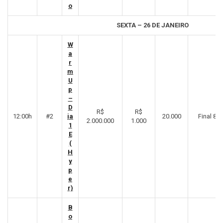
o
SEXTA – 26 DE JANEIRO
W
a
r
m
U
p
–
D
R$
R$
12:00h
#2
ia
20.000
Final 8º
2.000.000
1.000
1
E
(
H
y
p
e
r)
B
o