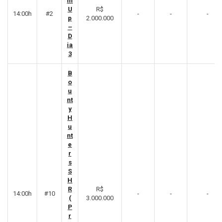
m
U
R$
14:00h
#2
-
-
-
p
2.000.000
–
D
ia
3
B
o
u
nt
y
H
u
nt
e
r
s
S
H
R
R$
14:00h
#10
-
-
-
(
3.000.000
P
r