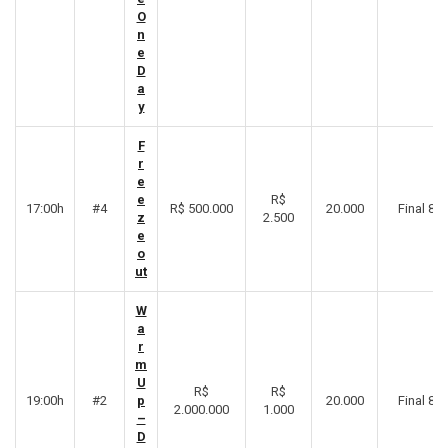
O
n
e
D
a
y
F
r
e
e
R$
17:00h
#4
R$ 500.000
20.000
Final 8º
z
2.500
e
o
ut
W
a
r
m
U
R$
R$
19:00h
#2
p
20.000
Final 8º
2.000.000
1.000
–
D