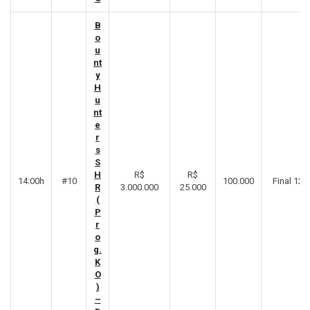
B
o
u
nt
y
H
u
nt
e
r
s
S
H
R$
R$
14:00h
#10
100.000
Final 12º
R
3.000.000
25.000
(
P
r
o
g.
K
O
)
–