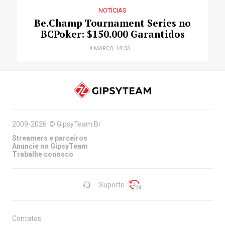
NOTÍCIAS
Be.Champ Tournament Series no
BCPoker: $150.000 Garantidos
4 MARÇO, 18:33
2009-2026
©
GipsyTeam.Br
Streamers e parceiros
Anuncie no GipsyTeam
Trabalhe conosco
Suporte
Contatos