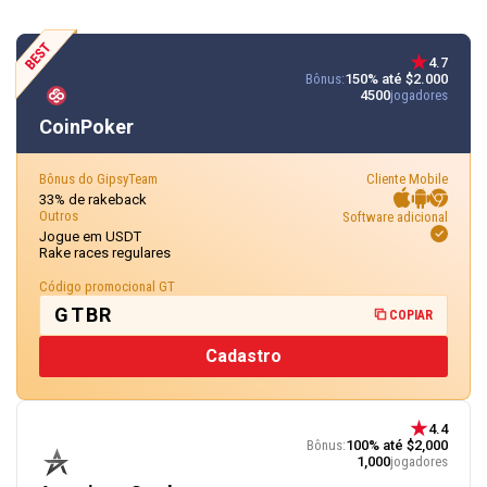
4.7
Bônus:
150% até $2.000
4500
jogadores
CoinPoker
Bônus do GipsyTeam
Cliente Mobile
33% de rakeback
Outros
Software adicional
Jogue em USDT
Rake races regulares
Código promocional GT
GTBR
COPIAR
Cadastro
4.4
Bônus:
100% até $2,000
1,000
jogadores