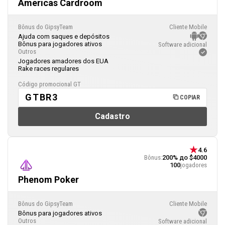
Americas Cardroom
Bônus do GipsyTeam
Cliente Mobile
Ajuda com saques e depósitos
Bônus para jogadores ativos
Software adicional
Outros
Jogadores amadores dos EUA
Rake races regulares
Código promocional GT
GTBR3
COPIAR
Cadastro
4.6
Bônus:
200% до $4000
100
jogadores
Phenom Poker
Bônus do GipsyTeam
Cliente Mobile
Bônus para jogadores ativos
Outros
Software adicional