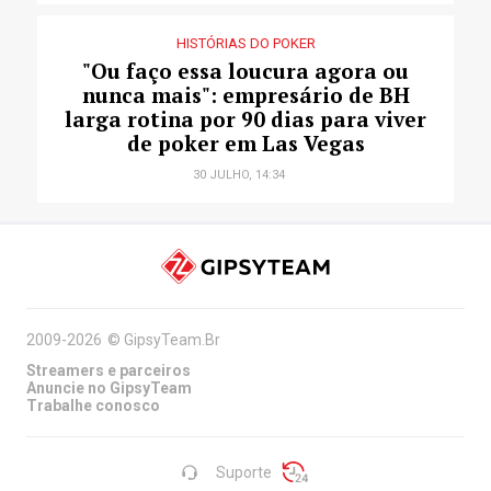
HISTÓRIAS DO POKER
"Ou faço essa loucura agora ou
nunca mais": empresário de BH
larga rotina por 90 dias para viver
de poker em Las Vegas
30 JULHO, 14:34
2009-2026
©
GipsyTeam.Br
Streamers e parceiros
Anuncie no GipsyTeam
Trabalhe conosco
Suporte