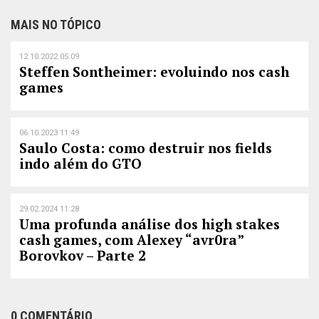
MAIS NO TÓPICO
12.10.2022 05:09
Steffen Sontheimer: evoluindo nos cash
games
06.10.2023 11:49
Saulo Costa: como destruir nos fields
indo além do GTO
29.02.2024 11:28
Uma profunda análise dos high stakes
cash games, com Alexey “avr0ra”
Borovkov – Parte 2
0 COMENTÁRIO