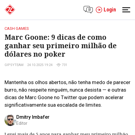
Login
CASH GAMES
Marc Goone: 9 dicas de como
ganhar seu primeiro milhão de
dólares no poker
GIPSYTEAM
24.10.2025 19:24
731
Mantenha os olhos abertos, não tenha medo de parecer
burro, não respeite ninguém, nunca desista — e outras
dicas de Marc Goone no Twitter que podem acelerar
significativamente sua escalada de limites.
Dmitry Imbafer
Editor
Levei mais de 5 anos para ganhar meu primeiro milhão