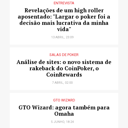
ENTREVISTA
Revelações de um high roller
aposentado: "Largar o poker foi a
decisão mais lucrativa da minha
vida"
13 ABRIL, 23:09
SALAS DE POKER
Análise de sites: o novo sistema de
rakeback do CoinPoker, o
CoinRewards
7 ABRIL, 02:00
GTO WIZARD
GTO Wizard: agora também para
Omaha
5 JUNHO, 18:24