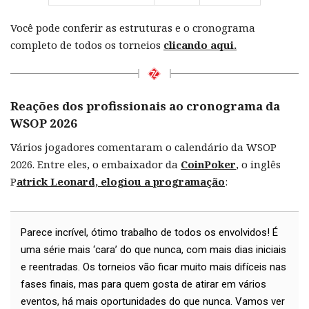
Você pode conferir as estruturas e o cronograma
completo de todos os torneios
clicando aqui.
Reações dos profissionais ao cronograma da
WSOP 2026
Vários jogadores comentaram o calendário da WSOP
2026. Entre eles, o embaixador da
CoinPoker
, o inglês
P
atrick Leonard, elogiou a programação
:
Parece incrível, ótimo trabalho de todos os envolvidos! É
uma série mais ‘cara’ do que nunca, com mais dias iniciais
e reentradas. Os torneios vão ficar muito mais difíceis nas
fases finais, mas para quem gosta de atirar em vários
eventos, há mais oportunidades do que nunca. Vamos ver