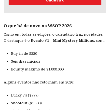
O que há de novo na WSOP 2026
Como em todas as edições, o calendário traz novidades.
O destaque é o
Evento #1 – Mini Mystery Millions
, com:
Buy-in de $550
Seis dias iniciais
Bounty máximo de $1.000.000
Alguns eventos não retornam em 2026:
Lucky 7’s ($777)
Shootout ($1.500)