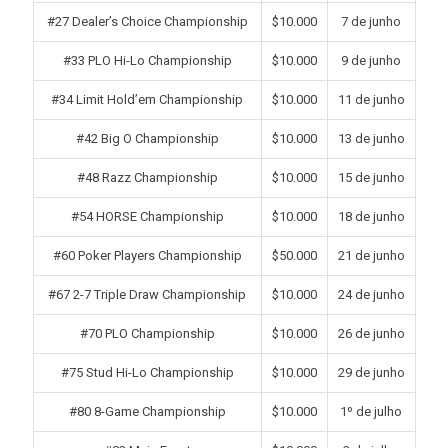
#27 Dealer’s Choice Championship
$10.000
7 de junho
#33 PLO Hi-Lo Championship
$10.000
9 de junho
#34 Limit Hold’em Championship
$10.000
11 de junho
#42 Big O Championship
$10.000
13 de junho
#48 Razz Championship
$10.000
15 de junho
#54 HORSE Championship
$10.000
18 de junho
#60 Poker Players Championship
$50.000
21 de junho
#67 2-7 Triple Draw Championship
$10.000
24 de junho
#70 PLO Championship
$10.000
26 de junho
#75 Stud Hi-Lo Championship
$10.000
29 de junho
#80 8-Game Championship
$10.000
1º de julho