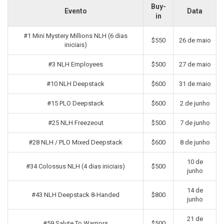
Buy-
Evento
Data
in
#1 Mini Mystery Millions NLH (6 dias
$550
26 de maio
iniciais)
#3 NLH Employees
$500
27 de maio
#10 NLH Deepstack
$600
31 de maio
#15 PLO Deepstack
$600
2 de junho
#25 NLH Freezeout
$500
7 de junho
#28 NLH / PLO Mixed Deepstack
$600
8 de junho
10 de
#34 Colossus NLH (4 dias iniciais)
$500
junho
14 de
#43 NLH Deepstack 8-Handed
$800
junho
21 de
#59 Salute To Warriors
$500