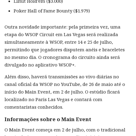
Limit Hold’em ($3.000)
Poker Hall of Fame Bounty ($1.979)
Outra novidade importante: pela primeira vez, uma
etapa do WSOP Circuit em Las Vegas será realizada
simultaneamente à WSOP, entre 14 e 25 de julho,
permitindo que jogadores disputem anéis e braceletes
no mesmo dia. O cronograma do circuito ainda será
divulgado no aplicativo WSOP+.
Além disso, haverá transmissões ao vivo diárias no
canal oficial da WSOP no YouTube, de 26 de maio até o
início do Main Event, em 2 de julho. O estúdio ficará
localizado no Paris Las Vegas e contará com
comentaristas conhecidos.
Informações sobre o Main Event
O Main Event começa em 2 de julho, com o tradicional