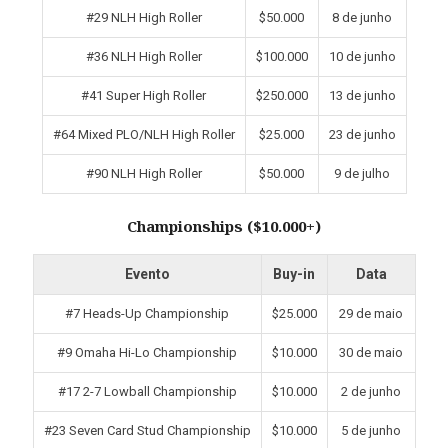
#29 NLH High Roller
$50.000
8 de junho
#36 NLH High Roller
$100.000
10 de junho
#41 Super High Roller
$250.000
13 de junho
#64 Mixed PLO/NLH High Roller
$25.000
23 de junho
#90 NLH High Roller
$50.000
9 de julho
Championships ($10.000+)
Evento
Buy-in
Data
#7 Heads-Up Championship
$25.000
29 de maio
#9 Omaha Hi-Lo Championship
$10.000
30 de maio
#17 2-7 Lowball Championship
$10.000
2 de junho
#23 Seven Card Stud Championship
$10.000
5 de junho