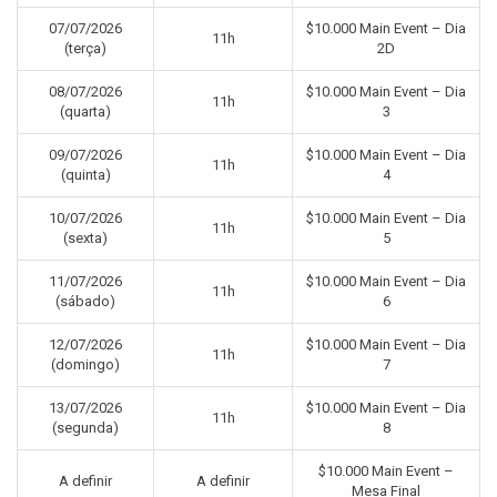
07/07/2026
$10.000 Main Event – Dia
11h
(terça)
2D
08/07/2026
$10.000 Main Event – Dia
11h
(quarta)
3
09/07/2026
$10.000 Main Event – Dia
11h
(quinta)
4
10/07/2026
$10.000 Main Event – Dia
11h
(sexta)
5
11/07/2026
$10.000 Main Event – Dia
11h
(sábado)
6
12/07/2026
$10.000 Main Event – Dia
11h
(domingo)
7
13/07/2026
$10.000 Main Event – Dia
11h
(segunda)
8
$10.000 Main Event –
A definir
A definir
Mesa Final