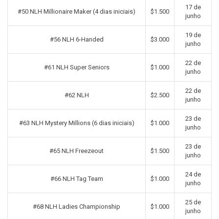
17 de
#50 NLH Millionaire Maker (4 dias iniciais)
$1.500
junho
19 de
#56 NLH 6-Handed
$3.000
junho
22 de
#61 NLH Super Seniors
$1.000
junho
22 de
#62 NLH
$2.500
junho
23 de
#63 NLH Mystery Millions (6 dias iniciais)
$1.000
junho
23 de
#65 NLH Freezeout
$1.500
junho
24 de
#66 NLH Tag Team
$1.000
junho
25 de
#68 NLH Ladies Championship
$1.000
junho