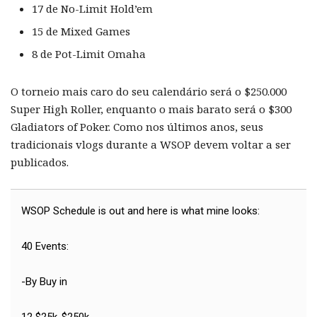
17 de No-Limit Hold’em
15 de Mixed Games
8 de Pot-Limit Omaha
O torneio mais caro do seu calendário será o $250.000
Super High Roller, enquanto o mais barato será o $300
Gladiators of Poker. Como nos últimos anos, seus
tradicionais vlogs durante a WSOP devem voltar a ser
publicados.
WSOP Schedule is out and here is what mine looks:
40 Events:
-By Buy in