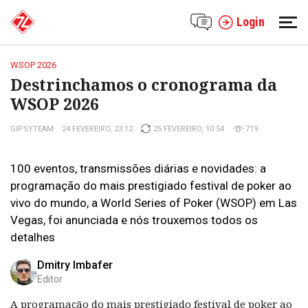
Login
WSOP 2026
Destrinchamos o cronograma da
WSOP 2026
GIPSYTEAM
24 FEVEREIRO, 23:12
25 FEVEREIRO, 10:54
719
100 eventos, transmissões diárias e novidades: a
programação do mais prestigiado festival de poker ao
vivo do mundo, a World Series of Poker (WSOP) em Las
Vegas, foi anunciada e nós trouxemos todos os
detalhes
Dmitry Imbafer
Editor
A programação do mais prestigiado festival de poker ao