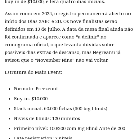
buy-in de $10.000, e terá quatro dias iniciais.
Assim como em 2025, o registro permanecerá aberto no
início dos Dias 2ABC e 2D. Os nove finalistas serão
definidos em 13 de julho. A data da mesa final ainda não
foi confirmada e aparece como “a definir” no
cronograma oficial, o que levanta dúvidas sobre
possíveis dias extras de descanso, mas Negreanu já
avisou que o “November Nine” não vai voltar.
Estrutura do Main Event:
Formato: Freezeout
Buy-in: $10.000
Stack inicial: 60.000 fichas (300 big blinds)
Níveis de blinds: 120 minutos
Primeiro nível: 100/200 com Big Blind Ante de 200
Late registration: 7 níveis