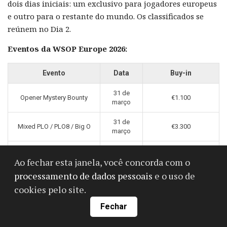
dois dias iniciais: um exclusivo para jogadores europeus
e outro para o restante do mundo. Os classificados se
reúnem no Dia 2.
Eventos da WSOP Europe 2026:
Evento
Data
Buy-in
31 de
Opener Mystery Bounty
€1.100
março
31 de
Mixed PLO / PLO8 / Big O
€3.300
março
COLOSSUS NLH
2 de abril
€565
Ao fechar esta janela, você concorda com o
PLOSSUS Bounty
3 de abril
€565
processamento de dados pessoais
e o uso de
cookies pelo site.
€5.300 (Garantido
Main Event
3 de abril
€10M)
Fechar
Ladies Championship
4 de abril
€1.000