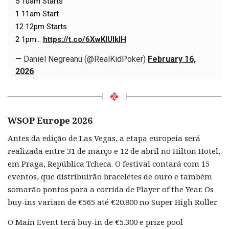
5 10am Starts
1 11am Start
12 12pm Starts
2 1pm…
https://t.co/6XwKlUIkIH
— Daniel Negreanu (@RealKidPoker)
February 16,
2026
WSOP Europe 2026
Antes da edição de Las Vegas, a etapa europeia será
realizada entre 31 de março e 12 de abril no Hilton Hotel,
em Praga, República Tcheca. O festival contará com 15
eventos, que distribuirão braceletes de ouro e também
somarão pontos para a corrida de Player of the Year. Os
buy-ins variam de €565 até €20.800 no Super High Roller.
O Main Event terá buy-in de €5.300 e prize pool