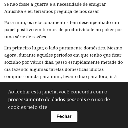
Se não fosse a guerra e a necessidade de emigrar,
Anushka e eu teríamos preguiça de nos casar.
Para mim, os relacionamentos têm desempenhado um
papel positivo em termos de produtividade no poker por
uma série de razões.
Em primeiro lugar, o lado puramente doméstico. Mesmo
agora, durante aqueles períodos em que tenho que ficar
sozinho por vários dias, passo estupidamente metade do
dia fazendo algumas tarefas domésticas idiotas –
comprar comida para mim, levar o lixo para fora, ir à
loja, pedir comida, encontrar o entregador , colocar a
louça na máquina, retirar a louça... E então meio dia
Ao fechar esta janela, você concorda com o
passa estupidamente (mas isso é uma característica do
processamento de dados pessoais
e o uso de
meu cérebro com TDAH – literalmente tudo me distrai).
cookies pelo site.
Sem falar que a diferença de qualidade entre a comida
Fechar
do delivery (ou, ainda, a comida que preparei) e a
comida da Anushka (minha esposa é blogueira de