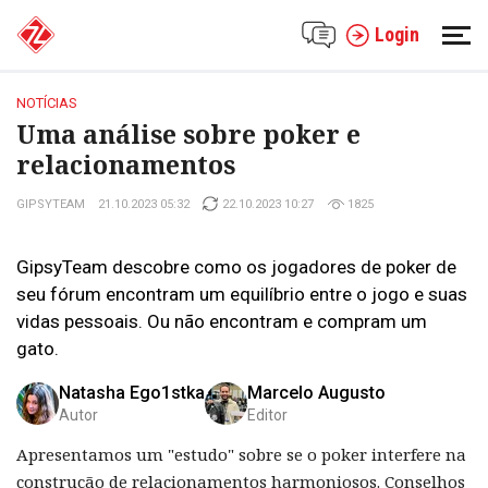
Login
NOTÍCIAS
Uma análise sobre poker e
relacionamentos
GIPSYTEAM
21.10.2023 05:32
22.10.2023 10:27
1825
GipsyTeam descobre como os jogadores de poker de
seu fórum encontram um equilíbrio entre o jogo e suas
vidas pessoais. Ou não encontram e compram um
gato.
Natasha Ego1stka
Marcelo Augusto
Autor
Editor
Apresentamos um "estudo" sobre se o poker interfere na
construção de relacionamentos harmoniosos. Conselhos