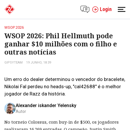
Login
WSOP 2026
WSOP 2026: Phil Hellmuth pode
ganhar $10 milhões com o filho e
outras notícias
GIPSYTEAM
19 JUNHO, 18:39
Um erro do dealer determinou o vencedor do bracelete,
Nikolai Fal perdeu no heads-up, "cal42688" é o melhor
jogador de Razz da história.
Alexander iskander Yelensky
Autor
No torneio Colossus, com buy-in de $500, os jogadores
realizaram 16.269 entradas. O campeão, Justin Smith,