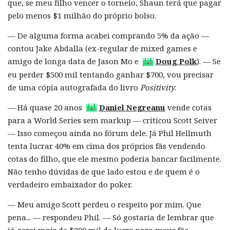
que, se meu filho vencer o torneio, Shaun terá que pagar
pelo menos $1 milhão do próprio bolso.
— De alguma forma acabei comprando 5% da ação —
contou Jake Abdalla (ex-regular de mixed games e
amigo de longa data de Jason Mo e
Doug Polk
). — Se
eu perder $500 mil tentando ganhar $700, vou precisar
de uma cópia autografada do livro
Positivity
.
— Há quase 20 anos
Daniel Negreanu
vende cotas
para a World Series sem markup — criticou Scott Seiver
— Isso começou ainda no fórum dele. Já Phil Hellmuth
tenta lucrar 40% em cima dos próprios fãs vendendo
cotas do filho, que ele mesmo poderia bancar facilmente.
Não tenho dúvidas de que lado estou e de quem é o
verdadeiro embaixador do poker.
— Meu amigo Scott perdeu o respeito por mim. Que
pena... — respondeu Phil. — Só gostaria de lembrar que