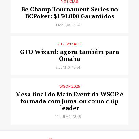
NOTÍCIAS
Be.Champ Tournament Series no
BCPoker: $150.000 Garantidos
4 MARÇO, 18:33
GTO WIZARD
GTO Wizard: agora também para
Omaha
5 JUNHO, 18:24
WSOP 2026
Mesa final do Main Event da WSOP é
formada com Jumalon como chip
leader
14 JULHO, 23:48