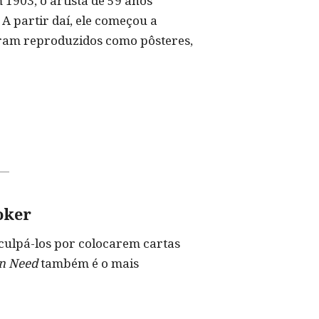
 1903, o artista de 59 anos
 partir daí, ele começou a
ram reproduzidos como pôsteres,
oker
culpá-los por colocarem cartas
In Need
também é o mais