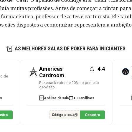
luía muitas profissões. Antes de começar a pintar para 
 farmacêutico, professor de artes e cartunista. Ele t
z os cães dispostos a economizar representem a ambição
AS MELHORES SALAS DE POKER PARA INICIANTES
Americas
4.4
Cardroom
ão de
Rakeback extra de 20% no primeiro
depósito
es
Análise da sala
100 análises
astro
Código
Cadastro
GTBR3