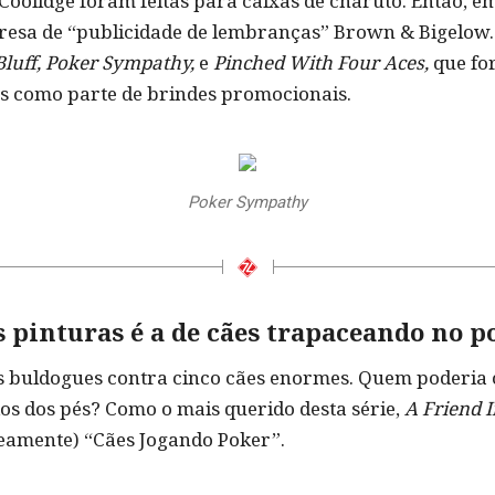
Coolidge foram feitas para caixas de charuto. Então, em
esa de “publicidade de lembranças” Brown & Bigelow. A
Bluff, Poker Sympathy,
e
Pinched With Four Aces,
que fo
es como parte de brindes promocionais.
Poker Sympathy
s pinturas é a de cães trapaceando no p
s buldogues contra cinco cães enormes. Quem poderia 
os dos pés? Como o mais querido desta série,
A Friend 
amente) “Cães Jogando Poker”.