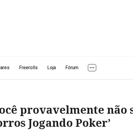
lares
Freerolls
Loja
Fórum
você provavelmente não 
orros Jogando Poker’