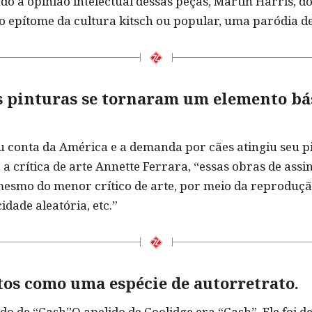
o a opinião intelectual dessas peças, Martin Harris, d
o epítome da cultura kitsch ou popular, uma paródia de
as pinturas se tornaram um elemento bá
u conta da América e a demanda por cães atingiu seu p
a crítica de arte Annette Ferrara, “essas obras de ass
mesmo do menor crítico de arte, por meio da reproduçã
idade aleatória, etc.”
stos como uma espécie de autorretrato.
do de “Cash”O apelido de Coolidge era “Cash”. Ele foi d