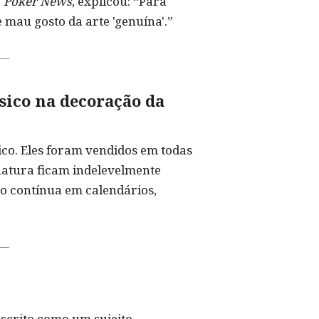
o
Poker News
, explicou: “Para
 mau gosto da arte 'genuína'.”
sico na decoração da
ico. Eles foram vendidos em todas
inatura ficam indelevelmente
o contínua em calendários,
escrito como um sujeito