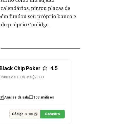
calendários, pintou placas de
ambém fundou seu próprio banco e
 do próprio Coolidge.
Black Chip Poker
4.5
Bônus de 100% até $2.000
Análise da sala
103 análises
Código
Cadastro
GTBR