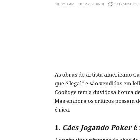
GIPSYTEAM
18.12.2023 06:01
19.12.2023 08:31
As obras do artista americano Ca
que é legal” e são vendidas em le
Coolidge tem a duvidosa honra de
Mas embora os críticos possam de
é rica.
1.
Cães Jogando Poker
é