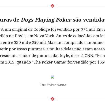
turas de
Dogs Playing Poker
são vendida
, um original de Coolidge foi vendido por $74 mil. Em 2
lão na Doyle, em Nova York. Antes de colocá-las em leil
ia entre $30 mil e $50 mil. Mas um comprador anônim
etir por essas pinturas, e muitas delas não eram nosso
e-presidente sênior de pintura da Doyle, disse à CNN. “E
 em 2015, quando "The Poker Game" foi vendido por $65
The Poker Game