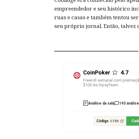
empreendedor e seu histórico inc
ruas e casas e também tentou ser
seu próprio jornal. Então, talve
CoinPoker
4.7
Freeroll semanal com premiaç
$100 da GipsyTeam
Análise da sala
193 anális
Código
Cad
GTBR