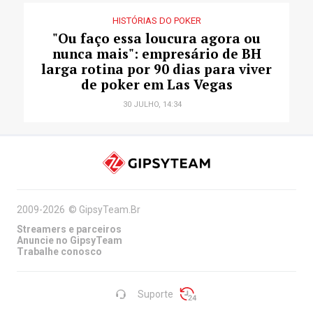
HISTÓRIAS DO POKER
"Ou faço essa loucura agora ou
nunca mais": empresário de BH
larga rotina por 90 dias para viver
de poker em Las Vegas
30 JULHO, 14:34
2009-2026
©
GipsyTeam.Br
Streamers e parceiros
Anuncie no GipsyTeam
Trabalhe conosco
Suporte