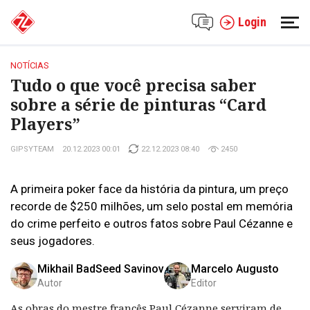
Login
NOTÍCIAS
Tudo o que você precisa saber
sobre a série de pinturas “Card
Players”
GIPSYTEAM
20.12.2023 00:01
22.12.2023 08:40
2450
A primeira poker face da história da pintura, um preço
recorde de $250 milhões, um selo postal em memória
do crime perfeito e outros fatos sobre Paul Cézanne e
seus jogadores.
Mikhail BadSeed Savinov
Marcelo Augusto
Autor
Editor
As obras do mestre francês Paul Cézanne serviram de