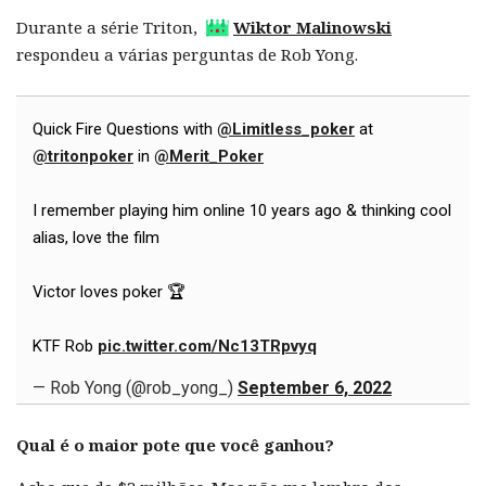
Durante a série Triton,
Wiktor Malinowski
respondeu a várias perguntas de Rob Yong.
Quick Fire Questions with
@Limitless_poker
at
@tritonpoker
in
@Merit_Poker
I remember playing him online 10 years ago & thinking cool
alias, love the film
Victor loves poker 🏆
KTF Rob
pic.twitter.com/Nc13TRpvyq
— Rob Yong (@rob_yong_)
September 6, 2022
Qual é o maior pote que você ganhou?