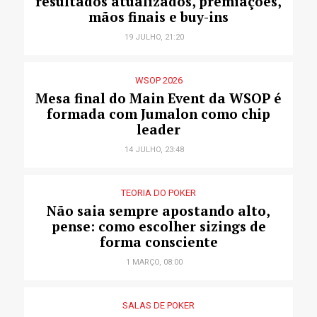
resultados atualizados, premiações,
mãos finais e buy-ins
19 JULHO, 21:20
WSOP 2026
Mesa final do Main Event da WSOP é
formada com Jumalon como chip
leader
14 JULHO, 23:48
TEORIA DO POKER
Não saia sempre apostando alto,
pense: como escolher sizings de
forma consciente
1 MARÇO, 08:00
SALAS DE POKER