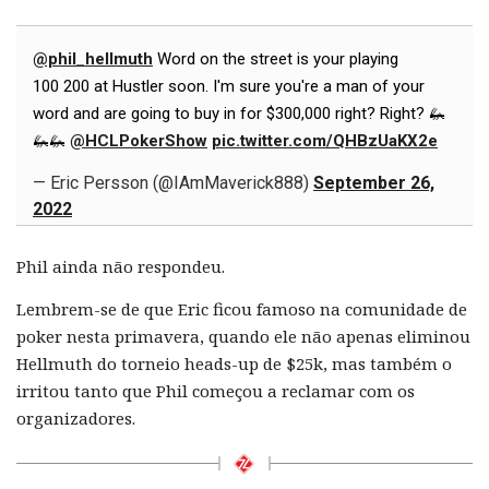
@phil_hellmuth
Word on the street is your playing
100 200 at Hustler soon. I'm sure you're a man of your
word and are going to buy in for $300,000 right? Right? 🦗
🦗🦗
@HCLPokerShow
pic.twitter.com/QHBzUaKX2e
— Eric Persson (@IAmMaverick888)
September 26,
2022
Phil ainda não respondeu.
Lembrem-se de que Eric ficou famoso na comunidade de
poker nesta primavera, quando ele não apenas eliminou
Hellmuth do torneio heads-up de $25k, mas também o
irritou tanto que Phil começou a reclamar com os
organizadores.