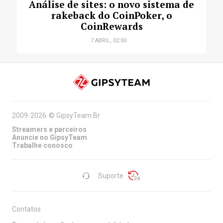
Análise de sites: o novo sistema de
rakeback do CoinPoker, o
CoinRewards
7 ABRIL, 02:00
2009-2026
©
GipsyTeam.Br
Streamers e parceiros
Anuncie no GipsyTeam
Trabalhe conosco
Suporte
Contatos