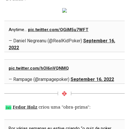
Anytime…
pic.twitter.com/QGiM5u7WFT
— Daniel Negreanu (@RealKidPoker)
September 16,
2022
pic.twitter.com/hOl6nVQNMQ
— Rampage (@rampagepoker)
September 16, 2022
Fedor Holz
criou uma "obra-prima":
Por várias semanas eu estive criando “o quiz de poker