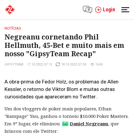
Login
NOTÍCIAS
Negreanu cornetando Phil
Hellmuth, 45-Bet e muito mais em
nosso "GipsyTeam Recap"
GIPSYTEAM
17.10.2022 07:15
18.10.2022 07:33
1650
A obra-prima de Fedor Holz, os problemas de Allen
Kessler, o retorno de Viktor Blom e muitas outras
curiosidades que apareceram no Twitter..
Um dos vloggers de poker mais populares, Ethan
"Rampage" Yau, ganhou o torneio $10.000 Poker Masters.
Em 9º lugar, ele eliminou
Daniel Negreanu
, que
brincou com ele Twitter: