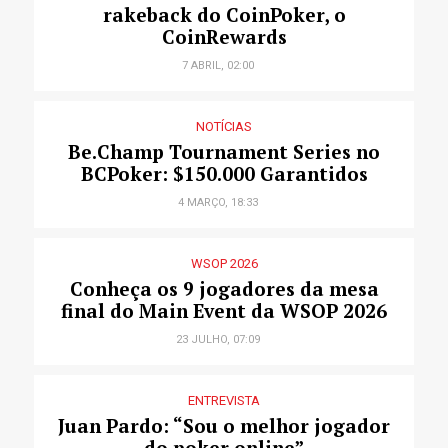
rakeback do CoinPoker, o
CoinRewards
7 ABRIL, 02:00
NOTÍCIAS
Be.Champ Tournament Series no
BCPoker: $150.000 Garantidos
4 MARÇO, 18:33
WSOP 2026
Conheça os 9 jogadores da mesa
final do Main Event da WSOP 2026
23 JULHO, 07:09
ENTREVISTA
Juan Pardo: “Sou o melhor jogador
do poker online”