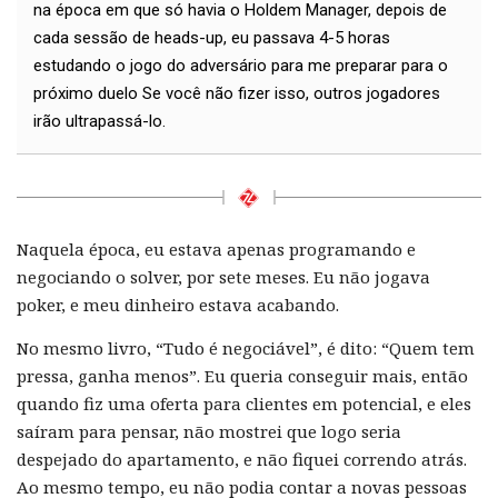
na época em que só havia o Holdem Manager, depois de
cada sessão de heads-up, eu passava 4-5 horas
estudando o jogo do adversário para me preparar para o
próximo duelo Se você não fizer isso, outros jogadores
irão ultrapassá-lo.
Naquela época, eu estava apenas programando e
negociando o solver, por sete meses. Eu não jogava
poker, e meu dinheiro estava acabando.
No mesmo livro, “Tudo é negociável”, é dito: “Quem tem
pressa, ganha menos”. Eu queria conseguir mais, então
quando fiz uma oferta para clientes em potencial, e eles
saíram para pensar, não mostrei que logo seria
despejado do apartamento, e não fiquei correndo atrás.
Ao mesmo tempo, eu não podia contar a novas pessoas