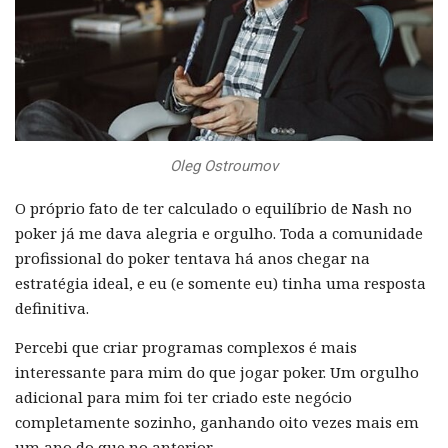
Oleg Ostroumov
O próprio fato de ter calculado o equilíbrio de Nash no
poker já me dava alegria e orgulho. Toda a comunidade
profissional do poker tentava há anos chegar na
estratégia ideal, e eu (e somente eu) tinha uma resposta
definitiva.
Percebi que criar programas complexos é mais
interessante para mim do que jogar poker. Um orgulho
adicional para mim foi ter criado este negócio
completamente sozinho, ganhando oito vezes mais em
um ano do que no anterior.