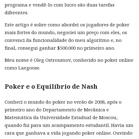
programa e vendê-lo com lucro são duas tarefas
diferentes.
Este artigo é sobre como abordei os jogadores de poker
mais fortes do mundo, negociei um preço com eles, os
convenci da funcionalidade do meu algoritmo e, no
final, consegui ganhar $500.000 no primeiro ano.
Meu nome é Oleg Ostroumov, conhecido no poker online
como Laegoose.
Poker e o Equilíbrio de Nash
Conheci o mundo do poker no verão de 2008, após o
primeiro ano do Departamento de Mecânica e
Matemática da Universidade Estadual de Moscou,
quando fui para um acampamento estudantil. Havia um
cara que ganhava a vida jogando poker online. Ouvindo