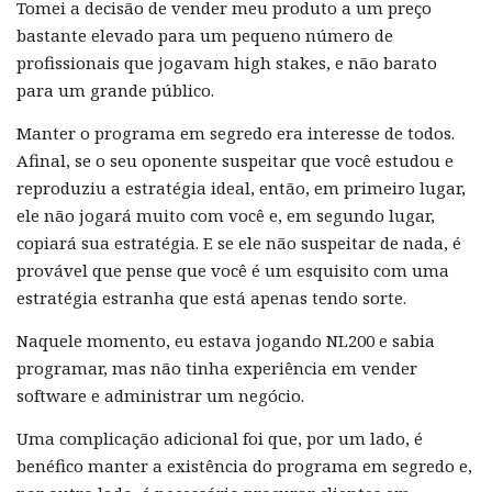
Tomei a decisão de vender meu produto a um preço
bastante elevado para um pequeno número de
profissionais que jogavam high stakes, e não barato
para um grande público.
Manter o programa em segredo era interesse de todos.
Afinal, se o seu oponente suspeitar que você estudou e
reproduziu a estratégia ideal, então, em primeiro lugar,
ele não jogará muito com você e, em segundo lugar,
copiará sua estratégia. E se ele não suspeitar de nada, é
provável que pense que você é um esquisito com uma
estratégia estranha que está apenas tendo sorte.
Naquele momento, eu estava jogando NL200 e sabia
programar, mas não tinha experiência em vender
software e administrar um negócio.
Uma complicação adicional foi que, por um lado, é
benéfico manter a existência do programa em segredo e,