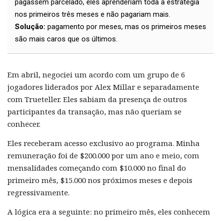
pagassem parcelado, eles aprenderiam toda a estratégia
nos primeiros três meses e não pagariam mais.
Solução:
pagamento por meses, mas os primeiros meses
são mais caros que os últimos.
Em abril, negociei um acordo com um grupo de 6
jogadores liderados por Alex Millar e separadamente
com Trueteller. Eles sabiam da presença de outros
participantes da transação, mas não queriam se
conhecer.
Eles receberam acesso exclusivo ao programa. Minha
remuneração foi de $200.000 por um ano e meio, com
mensalidades começando com $10.000 no final do
primeiro mês, $15.000 nos próximos meses e depois
regressivamente.
A lógica era a seguinte: no primeiro mês, eles conhecem