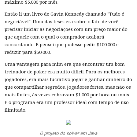
máximo $5.000 por mês.
Então li um livro de Gavin Kennedy chamado "Tudo é
negociável". Uma das teses era sobre o fato de você
precisar iniciar as negociações com um preço maior do
que aquele com o qual o comprador acabará
concordando. E pensei que pudesse pedir $100.000 e
reduzir para $50.000.
Uma vantagem para mim era que encontrar um bom
treinador de poker era muito difícil. Para os melhores
jogadores, era mais lucrativo jogar e ganhar dinheiro do
que compartilhar segredos. Jogadores fortes, mas não os
mais fortes, às vezes cobravam $1.000 por hora ou mais.
E o programa era um professor ideal com tempo de uso
ilimitado.
O projeto do solver em Java