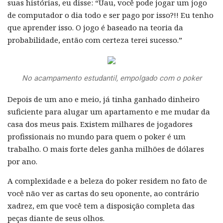
suas histórias, eu disse: “Uau, você pode jogar um jogo
de computador o dia todo e ser pago por isso?!! Eu tenho
que aprender isso. O jogo é baseado na teoria da
probabilidade, então com certeza terei sucesso.”
No acampamento estudantil, empolgado com o poker
Depois de um ano e meio, já tinha ganhado dinheiro
suficiente para alugar um apartamento e me mudar da
casa dos meus pais. Existem milhares de jogadores
profissionais no mundo para quem o poker é um
trabalho. O mais forte deles ganha milhões de dólares
por ano.
A complexidade e a beleza do poker residem no fato de
você não ver as cartas do seu oponente, ao contrário
xadrez, em que você tem a disposição completa das
peças diante de seus olhos.