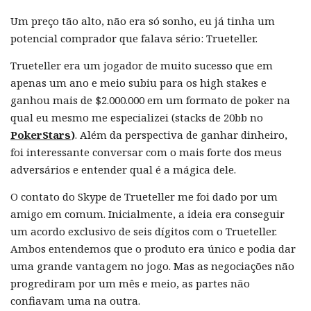
Um preço tão alto, não era só sonho, eu já tinha um
potencial comprador que falava sério: Trueteller.
Trueteller era um jogador de muito sucesso que em
apenas um ano e meio subiu para os high stakes e
ganhou mais de $2.000.000 em um formato de poker na
qual eu mesmo me especializei (stacks de 20bb no
PokerStars
)
. Além da perspectiva de ganhar dinheiro,
foi interessante conversar com o mais forte dos meus
adversários e entender qual é a mágica dele.
O contato do Skype de Trueteller me foi dado por um
amigo em comum. Inicialmente, a ideia era conseguir
um acordo exclusivo de seis dígitos com o Trueteller.
Ambos entendemos que o produto era único e podia dar
uma grande vantagem no jogo. Mas as negociações não
progrediram por um mês e meio, as partes não
confiavam uma na outra.