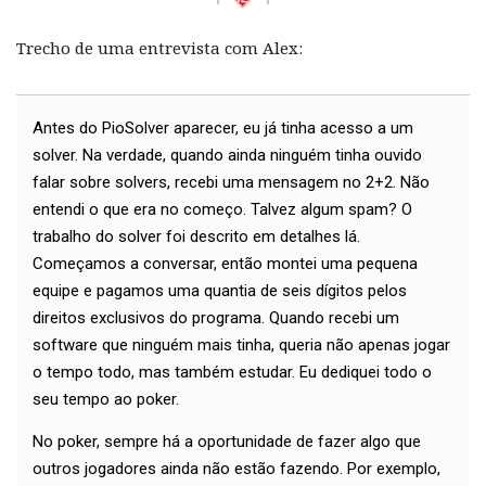
Trecho de uma entrevista com Alex:
Antes do PioSolver aparecer, eu já tinha acesso a um
solver. Na verdade, quando ainda ninguém tinha ouvido
falar sobre solvers, recebi uma mensagem no 2+2. Não
entendi o que era no começo. Talvez algum spam? O
trabalho do solver foi descrito em detalhes lá.
Começamos a conversar, então montei uma pequena
equipe e pagamos uma quantia de seis dígitos pelos
direitos exclusivos do programa. Quando recebi um
software que ninguém mais tinha, queria não apenas jogar
o tempo todo, mas também estudar. Eu dediquei todo o
seu tempo ao poker.
No poker, sempre há a oportunidade de fazer algo que
outros jogadores ainda não estão fazendo. Por exemplo,