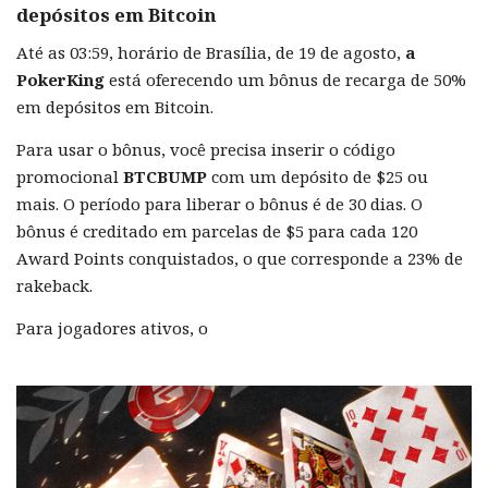
depósitos em Bitcoin
Até as 03:59, horário de Brasília, de 19 de agosto,
a
PokerKing
está oferecendo um bônus de recarga de 50%
em depósitos em Bitcoin.
Para usar o bônus, você precisa inserir o código
promocional
BTCBUMP
com um depósito de $25 ou
mais. O período para liberar o bônus é de 30 dias. O
bônus é creditado em parcelas de $5 para cada 120
Award Points conquistados, o que corresponde a 23% de
rakeback.
Para jogadores ativos, o