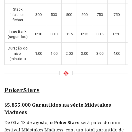
Stack
inicial em
300
500
500
500
750
750
fichas
Time Bank
0:10
0:10
0:15
0:15
0:15
0:20
(segundos)
Duração do
nível
1:00
1:00
2:00
3:00
3:00
4:00
(minutos)
PokerStars
$5.855.000 Garantidos na série Midstakes
Madness
De 06 a 13 de agosto,
o PokerStars
será palco do mini-
festival Midstakes Madness, com um total garantido de