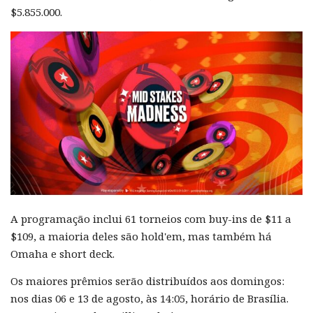
$5.855.000.
A programação inclui 61 torneios com buy-ins de $11 a
$109, a maioria deles são hold'em, mas também há
Omaha e short deck.
Os maiores prêmios serão distribuídos aos domingos:
nos dias 06 e 13 de agosto, às 14:05, horário de Brasília.