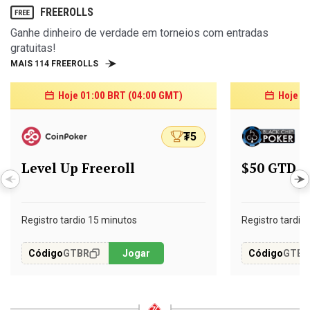
FREEROLLS
Ganhe dinheiro de verdade em torneios com entradas
gratuitas!
MAIS 114 FREEROLLS
Hoje 01:00 BRT (04:00 GMT)
Hoje 0
₮5
Level Up Freeroll
$50 GTD F
Registro tardio 15 minutos
Registro tardio
Código
GTBR
Jogar
Código
GTBR