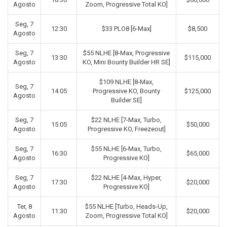
Agosto
Zoom, Progressive Total KO]
Seg, 7
12:30
$33 PLO8 [6-Max]
$8,500
Agosto
Seg, 7
$55 NLHE [8-Max, Progressive
13:30
$115,000
Agosto
KO, Mini Bounty Builder HR SE]
$109 NLHE [8-Max,
Seg, 7
14:05
Progressive KO, Bounty
$125,000
Agosto
Builder SE]
Seg, 7
$22 NLHE [7-Max, Turbo,
15:05
$50,000
Agosto
Progressive KO, Freezeout]
Seg, 7
$55 NLHE [6-Max, Turbo,
16:30
$65,000
Agosto
Progressive KO]
Seg, 7
$22 NLHE [4-Max, Hyper,
17:30
$20,000
Agosto
Progressive KO]
Ter, 8
$55 NLHE [Turbo, Heads-Up,
11:30
$20,000
Agosto
Zoom, Progressive Total KO]