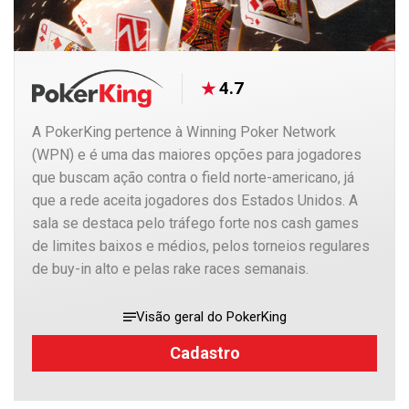
4.7
A PokerKing pertence à Winning Poker Network
(WPN) e é uma das maiores opções para jogadores
que buscam ação contra o field norte-americano, já
que a rede aceita jogadores dos Estados Unidos. A
sala se destaca pelo tráfego forte nos cash games
de limites baixos e médios, pelos torneios regulares
de buy-in alto e pelas rake races semanais.
Visão geral do PokerKing
Cadastro