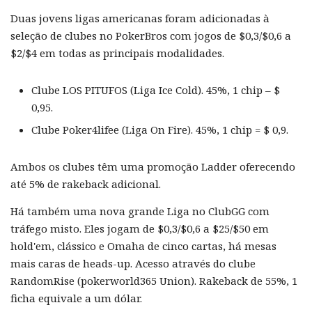
Duas jovens ligas americanas foram adicionadas à
seleção de clubes no PokerBros com jogos de $0,3/$0,6 a
$2/$4 em todas as principais modalidades.
Clube LOS PITUFOS (Liga Ice Cold). 45%, 1 chip – $
0,95.
Clube Poker4lifee (Liga On Fire). 45%, 1 chip = $ 0,9.
Ambos os clubes têm uma promoção Ladder oferecendo
até 5% de rakeback adicional.
Há também uma nova grande Liga no ClubGG com
tráfego misto. Eles jogam de $0,3/$0,6 a $25/$50 em
hold'em, clássico e Omaha de cinco cartas, há mesas
mais caras de heads-up. Acesso através do clube
RandomRise (pokerworld365 Union). Rakeback de 55%, 1
ficha equivale a um dólar.