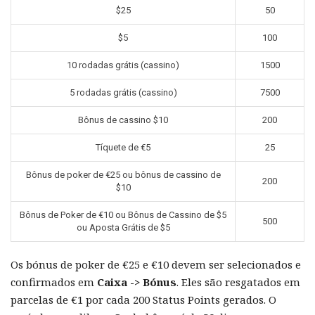
$25
50
$5
100
10 rodadas grátis (cassino)
1500
5 rodadas grátis (cassino)
7500
Bônus de cassino $10
200
Tíquete de €5
25
Bônus de poker de €25 ou bônus de cassino de
200
$10
Bônus de Poker de €10 ou Bônus de Cassino de $5
500
ou Aposta Grátis de $5
Os bónus de poker de €25 e €10 devem ser selecionados e
confirmados em
Caixa -> Bónus
. Eles são resgatados em
parcelas de €1 por cada 200 Status Points gerados. O