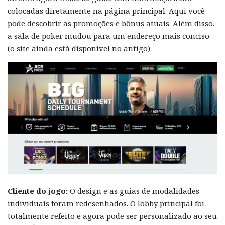
colocadas diretamente na página principal. Aqui você
pode descobrir as promoções e bônus atuais. Além disso,
a sala de poker mudou para um endereço mais conciso
(o site ainda está disponível no antigo).
Cliente do jogo:
O design e as guias de modalidades
individuais foram redesenhados. O lobby principal foi
totalmente refeito e agora pode ser personalizado ao seu