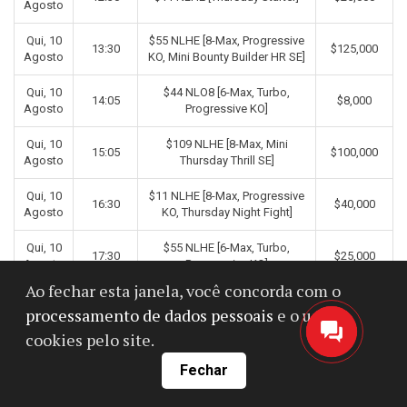
Agosto
Qui, 10
$55 NLHE [8-Max, Progressive
13:30
$125,000
Agosto
KO, Mini Bounty Builder HR SE]
Qui, 10
$44 NLO8 [6-Max, Turbo,
14:05
$8,000
Agosto
Progressive KO]
Qui, 10
$109 NLHE [8-Max, Mini
15:05
$100,000
Agosto
Thursday Thrill SE]
Qui, 10
$11 NLHE [8-Max, Progressive
16:30
$40,000
Agosto
KO, Thursday Night Fight]
Qui, 10
$55 NLHE [6-Max, Turbo,
17:30
$25,000
Agosto
Progressive KO]
Ao fechar esta janela, você concorda com o
Sex, 11
$22 NLHE [8-Max Friday
12:30
$50,000
processamento de dados pessoais
e o uso de
Agosto
Starter]
cookies pelo site.
Sex, 11
$55 NLHE [8-Max, Progressive
13:30
$100,000
Agosto
KO, Mini Bounty Builder HR SE]
Fechar
$109 NLHE [8-Max,