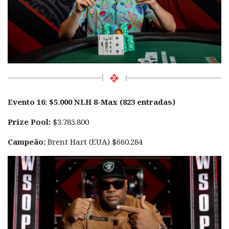
Evento 16: $5.000 NLH 8-Max (823 entradas)
Prize Pool:
$3.785.800
Campeão:
Brent Hart (EUA) $660.284