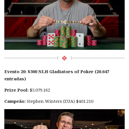
Evento 20: $300 NLH Gladiators of Poker (20.647
entradas)
Prize Pool:
$5.079.162
Campeão:
Stephen Winters (EUA) $401.210