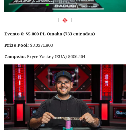
Evento 8: $5.000 PL Omaha (733 entradas)
Prize Pool:
$3.3371.800
Campeão:
Bryce Yockey (EUA) $606.564