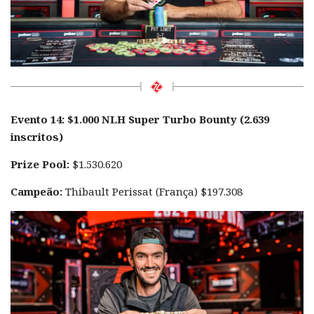
Evento 14: $1.000 NLH Super Turbo Bounty (2.639
inscritos)
Prize Pool:
$1.530.620
Campeão:
Thibault Perissat (França) $197.308