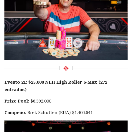
Evento 21: $25.000 NLH High Roller 6-Max (272
entradas)
Prize Pool:
$6.392.000
Campeão:
Brek Schutten (EUA) $1.405.641