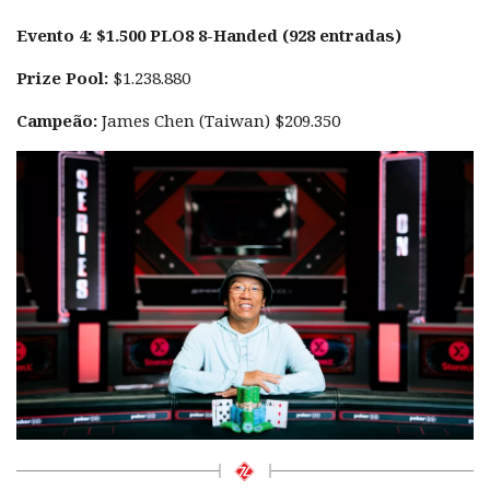
Evento 4: $1.500 PLO8 8-Handed (928 entradas)
Prize Pool:
$1.238.880
Campeão:
James Chen (Taiwan) $209.350