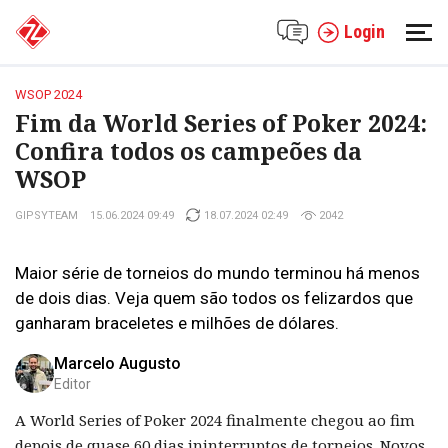
Login
WSOP 2024
Fim da World Series of Poker 2024:
Confira todos os campeões da
WSOP
GIPSYTEAM
15.06.2024 09:49
18.07.2024 02:49
2042
Maior série de torneios do mundo terminou há menos
de dois dias. Veja quem são todos os felizardos que
ganharam braceletes e milhões de dólares.
Marcelo Augusto
Editor
A World Series of Poker 2024 finalmente chegou ao fim
depois de quase 60 dias ininterruptos de torneios. Novos