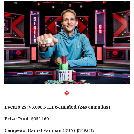
Evento 25: $3.000 NLH 6-Handed (248 entradas)
Prize Pool:
$662.160
Campeão:
Daniel Vampan (EUA) $148.635