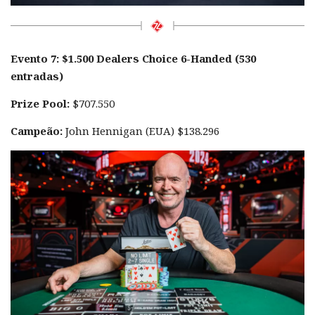
Evento 7: $1.500 Dealers Choice 6-Handed (530
entradas)
Prize Pool:
$707.550
Campeão:
John Hennigan (EUA) $138.296