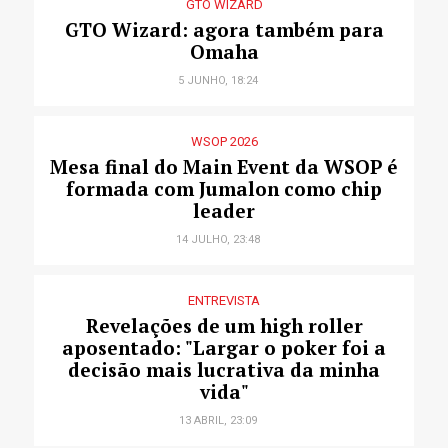
GTO WIZARD
GTO Wizard: agora também para
Omaha
5 JUNHO, 18:24
WSOP 2026
Mesa final do Main Event da WSOP é
formada com Jumalon como chip
leader
14 JULHO, 23:48
ENTREVISTA
Revelações de um high roller
aposentado: "Largar o poker foi a
decisão mais lucrativa da minha
vida"
13 ABRIL, 23:09