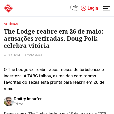
Login
NOTÍCIAS
The Lodge reabre em 26 de maio:
acusações retiradas, Doug Polk
celebra vitória
GIPSYTEAM
15 MAIO, 20:36
O The Lodge vai reabrir após meses de turbulência e
incerteza. A TABC falhou, e uma das card rooms
favoritas do Texas está pronta para reabrir em 26 de
maio.
Dmitry Imbafer
Editor
Depois que o The Lodge fechou em 10 de março de 2026,