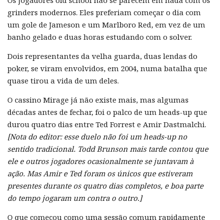
Os jogadores old school não se parecem em nada com os
grinders modernos. Eles preferiam começar o dia com
um gole de Jameson e um Marlboro Red, em vez de um
banho gelado e duas horas estudando com o solver.
Dois representantes da velha guarda, duas lendas do
poker, se viram envolvidos, em 2004, numa batalha que
quase tirou a vida de um deles.
O cassino Mirage já não existe mais, mas algumas
décadas antes de fechar, foi o palco de um heads-up que
durou quatro dias entre Ted Forrest e Amir Dastmalchi.
[Nota do editor: esse duelo não foi um heads-up no
sentido tradicional. Todd Brunson mais tarde contou que
ele e outros jogadores ocasionalmente se juntavam à
ação. Mas Amir e Ted foram os únicos que estiveram
presentes durante os quatro dias completos, e boa parte
do tempo jogaram um contra o outro.]
O que começou como uma sessão comum rapidamente