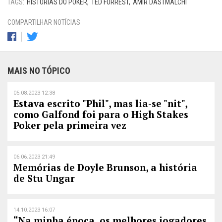
TAGS:
HISTÓRIAS DO POKER
TED FORREST
AMIR DASTMALCHI
COMPARTILHAR NOTÍCIAS
MAIS NO TÓPICO
05.08.2023 12:38
Estava escrito "Phil", mas lia-se "nit",
como Galfond foi para o High Stakes
Poker pela primeira vez
06.06.2023 21:49
Memórias de Doyle Brunson, a história
de Stu Ungar
14.10.2023 16:07
“Na minha época, os melhores jogadores