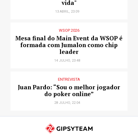
vida"
13 ABRIL, 23:09
WSOP 2026
Mesa final do Main Event da WSOP é
formada com Jumalon como chip
leader
14 JULHO, 23:48
ENTREVISTA
Juan Pardo: “Sou o melhor jogador
do poker online”
28 JULHO, 22:04