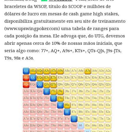
braceletes da WSOP, título do SCOOP e milhões de
dólares de lucro em mesas de cash game high stakes,
disponibiliza gratuitamente em seu site de treinamento
(www.upswingpoker.com) uma tabela de ranges para
cada posição da mesa. Ele advoga que, do UTG, devemos
abrir apenas cerca de 10% de nossas mãos iniciais, que
seria algo como: 77+, AQ+, A9s+, KTs+, QTs-QJs, J9s-JTs,
T9s, 98s e A5s.