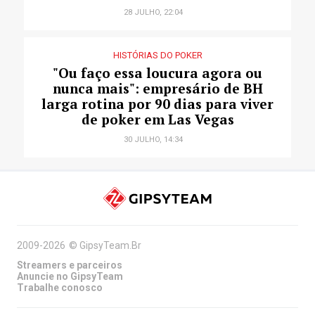
28 JULHO, 22:04
HISTÓRIAS DO POKER
"Ou faço essa loucura agora ou
nunca mais": empresário de BH
larga rotina por 90 dias para viver
de poker em Las Vegas
30 JULHO, 14:34
2009-2026
©
GipsyTeam.Br
Streamers e parceiros
Anuncie no GipsyTeam
Trabalhe conosco