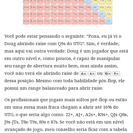
Você pode estar pensando o seguinte: “Poxa, eu já vi o
Doug abrindo raise com Q9s do UTG”. Sim, é verdade,
mas aqui vai outra verdade: Doug é um jogador que está
em outro nível e, como poucos, é capaz de manipular
seu range de abertura muito bem, mas ainda assim,
você não verá ele abrindo raise de
ou
dessa posição. Mesmo com toda habilidade pós-flop, ele
possui um range balanceado para abrir raise.
Os profissionais que jogam mais soltos pré-flop ou estão
em uma mesa mais fraca chegam a abrir até 16% do
UTG, o que seria algo como: 22+, AJ+, A2s+, K9s+, QJs-Q8s,
J9s-JTs, T8s-T9s, 89s e 87s. Se você não está em um nível
avançado de jogo, meu conselho seria ficar com a tabela