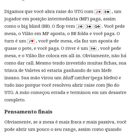
Digamos que você abra raise do UTG com
, um
jogador em posição intermediária (MP) paga, assim
como o big blind (BB). O flop vem
. Você pede
mesa, o Vilão em MP aposta, o BB folda e você paga. O
turn é um
, você pede mesa, ela faz um aposta de
quase o pote, e você paga. O river é um
, você pede
mesa, e o Vilão lhe coloca em all-in. Obviamente, não há
como dar call. Mesmo tendo investido muitas fichas, sua
trinca de Valetes só estaria ganhando de um blefe
insano. Sua mão virou um
bluff catcher
(pega blefes) e
tudo isso porque você resolveu abrir raise com J8o do
UTG. A mão começou errada e terminou em um desastre
completo.
Pensamento finais
Obviamente, se a mesa é mais fraca e mais passiva, você
pode abrir um pouco o seu range, assim como quando