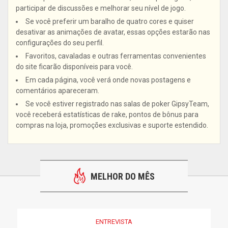
participar de discussões e melhorar seu nível de jogo.
Se você preferir um baralho de quatro cores e quiser
desativar as animações de avatar, essas opções estarão nas
configurações do seu perfil.
Favoritos, cavaladas e outras ferramentas convenientes
do site ficarão disponíveis para você.
Em cada página, você verá onde novas postagens e
comentários apareceram.
Se você estiver registrado nas salas de poker GipsyTeam,
você receberá estatísticas de rake, pontos de bônus para
compras na loja, promoções exclusivas e suporte estendido.
MELHOR DO MÊS
ENTREVISTA