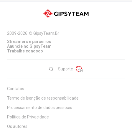
2009-2026
©
GipsyTeam.Br
Streamers e parceiros
Anuncie no GipsyTeam
Trabalhe conosco
Suporte
Contatos
Termo de Isenção de responsabilidade
Processamento de dados pessoais
Política de Privacidade
Os autores