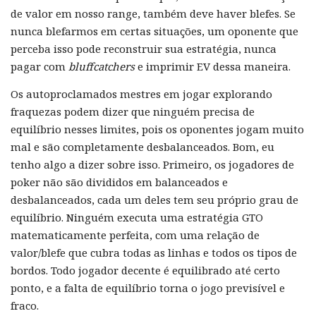
de valor em nosso range, também deve haver blefes. Se
nunca blefarmos em certas situações, um oponente que
perceba isso pode reconstruir sua estratégia, nunca
pagar com
bluffcatchers
e imprimir EV dessa maneira.
Os autoproclamados mestres em jogar explorando
fraquezas podem dizer que ninguém precisa de
equilíbrio nesses limites, pois os oponentes jogam muito
mal e são completamente desbalanceados. Bom, eu
tenho algo a dizer sobre isso. Primeiro, os jogadores de
poker não são divididos em balanceados e
desbalanceados, cada um deles tem seu próprio grau de
equilíbrio. Ninguém executa uma estratégia GTO
matematicamente perfeita, com uma relação de
valor/blefe que cubra todas as linhas e todos os tipos de
bordos. Todo jogador decente é equilibrado até certo
ponto, e a falta de equilíbrio torna o jogo previsível e
fraco.