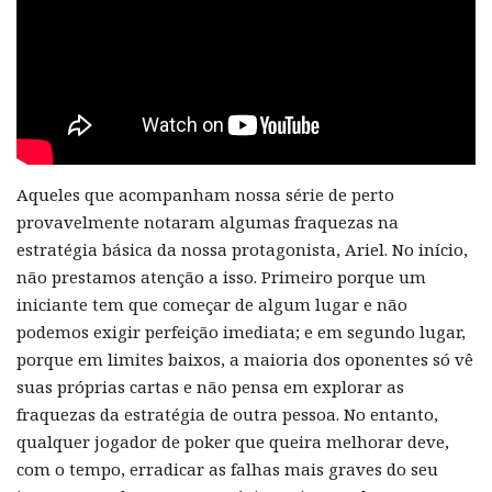
Aqueles que acompanham nossa série de perto
provavelmente notaram algumas fraquezas na
estratégia básica da nossa protagonista, Ariel. No início,
não prestamos atenção a isso. Primeiro porque um
iniciante tem que começar de algum lugar e não
podemos exigir perfeição imediata; e em segundo lugar,
porque em limites baixos, a maioria dos oponentes só vê
suas próprias cartas e não pensa em explorar as
fraquezas da estratégia de outra pessoa. No entanto,
qualquer jogador de poker que queira melhorar deve,
com o tempo, erradicar as falhas mais graves do seu