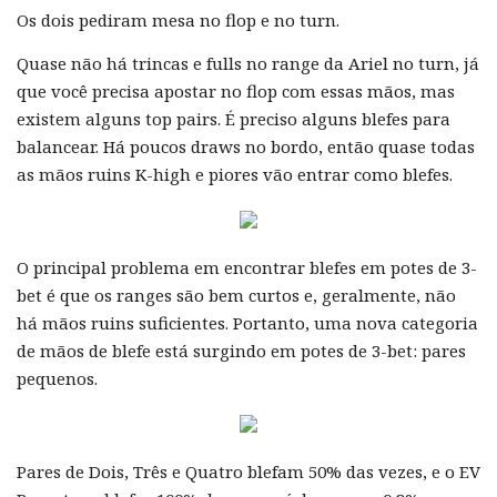
Os dois pediram mesa no flop e no turn.
Quase não há trincas e fulls no range da Ariel no turn, já
que você precisa apostar no flop com essas mãos, mas
existem alguns top pairs. É preciso alguns blefes para
balancear. Há poucos draws no bordo, então quase todas
as mãos ruins K-high e piores vão entrar como blefes.
O principal problema em encontrar blefes em potes de 3-
bet é que os ranges são bem curtos e, geralmente, não
há mãos ruins suficientes. Portanto, uma nova categoria
de mãos de blefe está surgindo em potes de 3-bet: pares
pequenos.
Pares de Dois, Três e Quatro blefam 50% das vezes, e o EV