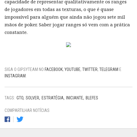
capacidade de representar qualitativamente os ranges
de jogadores em todas as texturas, o que é quase
impossível para alguém que ainda não jogou sete mil
mãos de poker. Saber jogar ranges só vem com a prática
constante.
SIGA O GIPSYTEAM NO
FACEBOOK
,
YOUTUBE
,
TWITTER
,
TELEGRAM
E
INSTAGRAM
.
TAGS:
GTO
SOLVER
ESTRATÉGIA
INICIANTE
BLEFES
COMPARTILHAR NOTÍCIAS