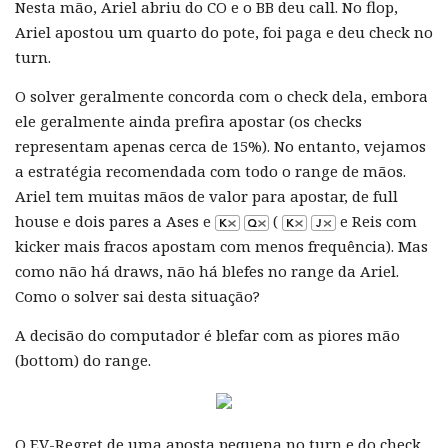
Nesta mão, Ariel abriu do CO e o BB deu call. No flop,
Ariel apostou um quarto do pote, foi paga e deu check no
turn.
O solver geralmente concorda com o check dela, embora
ele geralmente ainda prefira apostar (os checks
representam apenas cerca de 15%). No entanto, vejamos
a estratégia recomendada com todo o range de mãos.
Ariel tem muitas mãos de valor para apostar, de full
house e dois pares a Ases e
(
e Reis com
kicker mais fracos apostam com menos frequência). Mas
como não há draws, não há blefes no range da Ariel.
Como o solver sai desta situação?
A decisão do computador é blefar com as piores mão
(bottom) do range.
O EV-Regret de uma aposta pequena no turn e do check