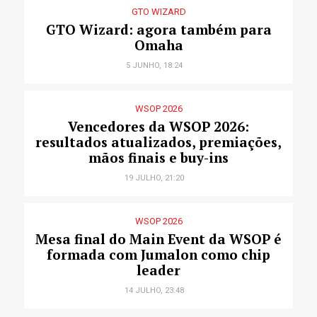
GTO WIZARD
GTO Wizard: agora também para
Omaha
5 JUNHO, 18:24
WSOP 2026
Vencedores da WSOP 2026:
resultados atualizados, premiações,
mãos finais e buy-ins
19 JULHO, 21:20
WSOP 2026
Mesa final do Main Event da WSOP é
formada com Jumalon como chip
leader
14 JULHO, 23:48