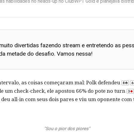
s habilidades no heads-up no ClubWPT Gold e planejava distribu
uito divertidas fazendo stream e entretendo as pess
nda metade do desafio. Vamos nessa!
ntervalo, as coisas começaram mal: Polk defendeu
de um check-check, ele apostou 66% do pote no turn
deu all-in com seus dois pares e viu um oponente com t
"Sou o pior dos piores"