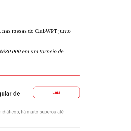
a nas mesas do ClubWPT junto
u $680.000 em um torneio de
gular de
Leia
diáticos, há muito superou até