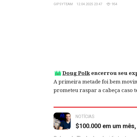
GIPSYTEAM
12.04.2025 23:47
954
Doug Polk
encerrou seu exp
A primeira metade foi bem movim
prometeu raspar a cabeça caso t
NOTÍCIAS
$100.000 em um mês, 