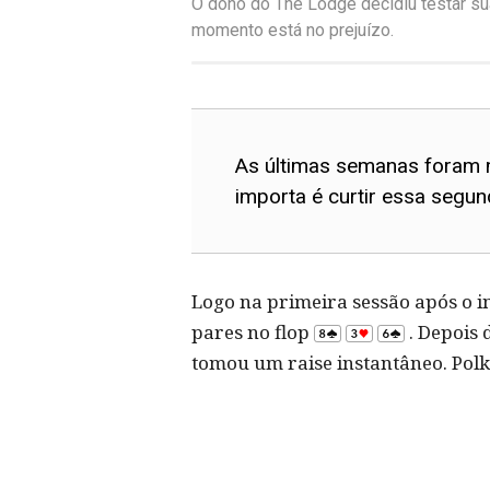
O dono do The Lodge decidiu testar sua
momento está no prejuízo.
As últimas semanas foram m
importa é curtir essa segu
Logo na primeira sessão após o i
pares no flop
. Depois 
tomou um raise instantâneo. Polk 