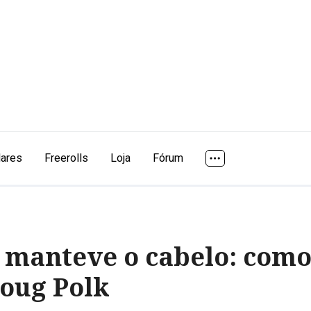
lares
Freerolls
Loja
Fórum
e manteve o cabelo: com
oug Polk