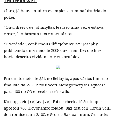
Twitter do WPT.
Claro, já houve muitos exemplos assim na história do
poker.
“Ouvi dizer que JohnnyBax fez isso uma vez e estava
certo”, lembraram nos comentários.
“É verdade”, confirmou Cliff “JohnnyBax” Josephy,
publicando uma mão de 2008 que Brian Devonshire
havia descrito vividamente em seu blog.
Em um torneio de $5k no Bellagio, após vários limps, o
finalista da WSOP 2008 Scott Montgomery fez squeeze
para 400 no CO e recebeu três calls.
No flop, veio
. Foi de check até Scott, que
apostou 700; Devonshire foldou, Bax deu call, Kevin Saul
deu reraise para 2.100, e Scott e Bax pagaram. Os stacks