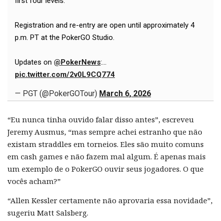
first four levels.
Registration and re-entry are open until approximately 4
p.m. PT at the PokerGO Studio.
Updates on
@PokerNews
:…
pic.twitter.com/2v0L9CQ774
— PGT (@PokerGOTour)
March 6, 2026
“Eu nunca tinha ouvido falar disso antes”, escreveu
Jeremy Ausmus, “mas sempre achei estranho que não
existam straddles em torneios. Eles são muito comuns
em cash games e não fazem mal algum. É apenas mais
um exemplo de o PokerGO ouvir seus jogadores. O que
vocês acham?”
“Allen Kessler certamente não aprovaria essa novidade”,
sugeriu Matt Salsberg.