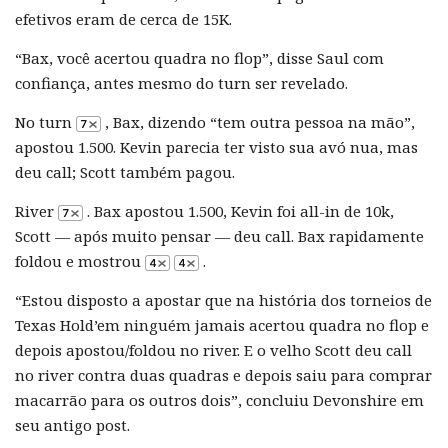
efetivos eram de cerca de 15K.
“Bax, você acertou quadra no flop”, disse Saul com
confiança, antes mesmo do turn ser revelado.
No turn
, Bax, dizendo “tem outra pessoa na mão”,
apostou 1.500. Kevin parecia ter visto sua avó nua, mas
deu call; Scott também pagou.
River
. Bax apostou 1.500, Kevin foi all-in de 10k,
Scott — após muito pensar — deu call. Bax rapidamente
foldou e mostrou
.
“Estou disposto a apostar que na história dos torneios de
Texas Hold’em ninguém jamais acertou quadra no flop e
depois apostou/foldou no river. E o velho Scott deu call
no river contra duas quadras e depois saiu para comprar
macarrão para os outros dois”, concluiu Devonshire em
seu antigo post.