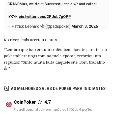
GRANDMAs, we did it! Successful triple x/r and called!
IYKYK
pic.twitter.com/2PUuL7gOPP
— Patrick Leonard 🫡 (@padspoker)
March 3, 2026
No river, Pads acertou o nuts.
“Lembro que isso era um troféu bem doente para ter no
pokertableratings.com naquela época”, recordou um
seguidor. “Sinto muita falta daquele site. Bom trabalho
👍.”
AS MELHORES SALAS DE POKER PARA INICIANTES
CoinPoker
4.7
Freeroll semanal com premiação de $100 da GipsyTeam