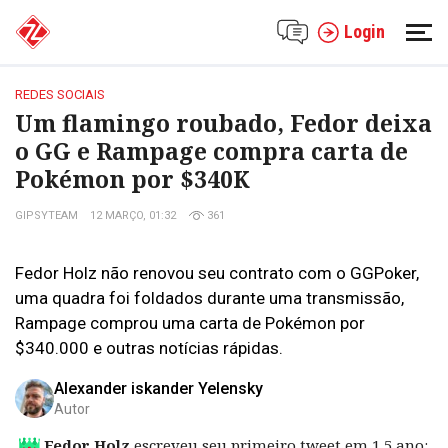
Login
REDES SOCIAIS
Um flamingo roubado, Fedor deixa
o GG e Rampage compra carta de
Pokémon por $340K
GIPSYTEAM
12 MARÇO, 01:32
361
Fedor Holz não renovou seu contrato com o GGPoker,
uma quadra foi foldados durante uma transmissão,
Rampage comprou uma carta de Pokémon por
$340.000 e outras notícias rápidas.
Alexander iskander Yelensky
Autor
Fedor Holz
escreveu seu primeiro tweet em 1,5 ano: