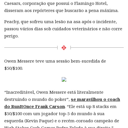
Caesars, corporação que possui o Flamingo Hotel,
disseram aos repórteres que buscarão a pena máxima.
Peachy, que sofreu uma lesão na asa após o incidente,
passou vários dias sob cuidados veterinários e não corre
perigo.
Owen Messere teve uma sessão bem-sucedida de
$50/$100.
“Inacreditável, Owen Messere está literalmente
destruindo o mundo do poker”,
se maravilhou o coach
do RunItOnce Frank Carson
. “Ele está up 8 stacks em
$50/$100 com um jogador top-5 do mundo à sua
esquerda (Kevin Paque) e o recém-coroado campeão de
High Stakes Cash Games Pedro Toledo à sua direita.”