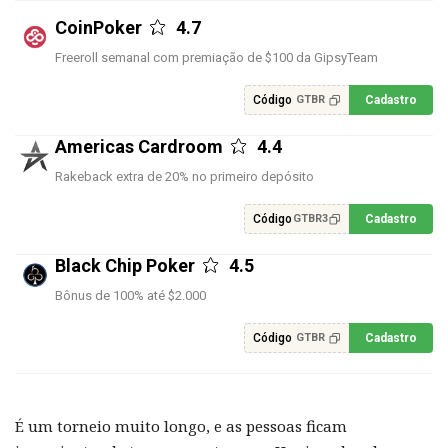
CoinPoker
4.7
Freeroll semanal com premiação de $100 da GipsyTeam
Código
Cadastro
GTBR
Americas Cardroom
4.4
Rakeback extra de 20% no primeiro depósito
Código
Cadastro
GTBR3
Black Chip Poker
4.5
Bônus de 100% até $2.000
Código
Cadastro
GTBR
É um torneio muito longo, e as pessoas ficam