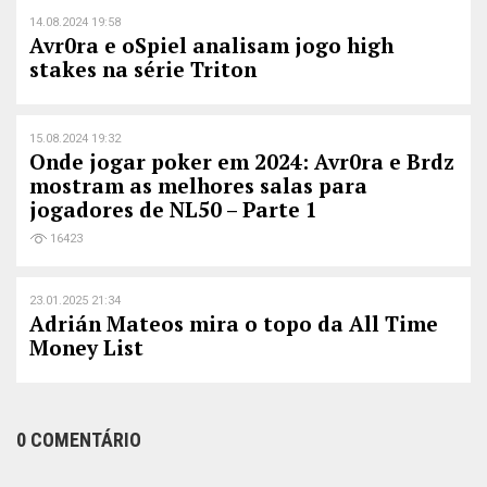
14.08.2024 19:58
Avr0ra e oSpiel analisam jogo high
stakes na série Triton
15.08.2024 19:32
Onde jogar poker em 2024: Avr0ra e Brdz
mostram as melhores salas para
jogadores de NL50 – Parte 1
16423
23.01.2025 21:34
Adrián Mateos mira o topo da All Time
Money List
0 COMENTÁRIO