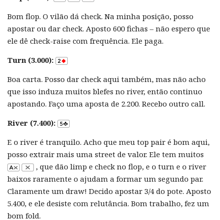
Bom flop. O vilão dá check. Na minha posição, posso
apostar ou dar check. Aposto 600 fichas – não espero que
ele dê check-raise com frequência. Ele paga.
Turn (3.000):
Boa carta. Posso dar check aqui também, mas não acho
que isso induza muitos blefes no river, então continuo
apostando. Faço uma aposta de 2.200. Recebo outro call.
River (7.400):
E o river é tranquilo. Acho que meu top pair é bom aqui,
posso extrair mais uma street de valor. Ele tem muitos
, que dão limp e check no flop, e o turn e o river
baixos raramente o ajudam a formar um segundo par.
Claramente um draw! Decido apostar 3/4 do pote. Aposto
5.400, e ele desiste com relutância. Bom trabalho, fez um
bom fold.