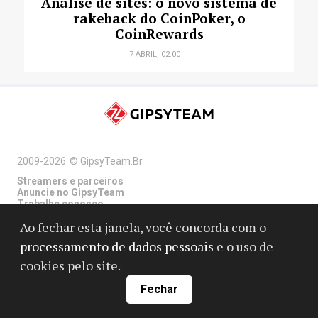
Análise de sites: o novo sistema de
rakeback do CoinPoker, o
CoinRewards
7 ABRIL, 02:00
2009-2026
©
GipsyTeam.Br
Streamers e parceiros
Anuncie no GipsyTeam
Trabalhe conosco
Ao fechar esta janela, você concorda com o
processamento de dados pessoais
e o uso de
Suporte
cookies pelo site.
Fechar
Contatos
Termo de Isenção de responsabilidade