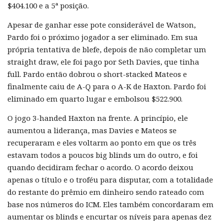
$404.100 e a 5ª posição.
Apesar de ganhar esse pote considerável de Watson,
Pardo foi o próximo jogador a ser eliminado. Em sua
própria tentativa de blefe, depois de não completar um
straight draw, ele foi pago por Seth Davies, que tinha
full. Pardo então dobrou o short-stacked Mateos e
finalmente caiu de A-Q para o A-K de Haxton. Pardo foi
eliminado em quarto lugar e embolsou $522.900.
O jogo 3-handed Haxton na frente. A princípio, ele
aumentou a liderança, mas Davies e Mateos se
recuperaram e eles voltarm ao ponto em que os três
estavam todos a poucos big blinds um do outro, e foi
quando decidiram fechar o acordo. O acordo deixou
apenas o título e o troféu para disputar, com a totalidade
do restante do prêmio em dinheiro sendo rateado com
base nos números do ICM. Eles também concordaram em
aumentar os blinds e encurtar os níveis para apenas dez