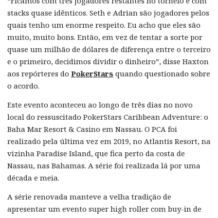
“Ficamos com três jogadores restantes no torneio e com
stacks quase idênticos. Seth e Adrian são jogadores pelos
quais tenho um enorme respeito. Eu acho que eles são
muito, muito bons. Então, em vez de tentar a sorte por
quase um milhão de dólares de diferença entre o terceiro
e o primeiro, decidimos dividir o dinheiro”, disse Haxton
aos repórteres do
PokerStars
quando questionado sobre
o acordo.
Este evento aconteceu ao longo de três dias no novo
local do ressuscitado PokerStars Caribbean Adventure: o
Baha Mar Resort & Casino em Nassau. O PCA foi
realizado pela última vez em 2019, no Atlantis Resort, na
vizinha Paradise Island, que fica perto da costa de
Nassau, nas Bahamas. A série foi realizada lá por uma
década e meia.
A série renovada manteve a velha tradição de
apresentar um evento super high roller com buy-in de