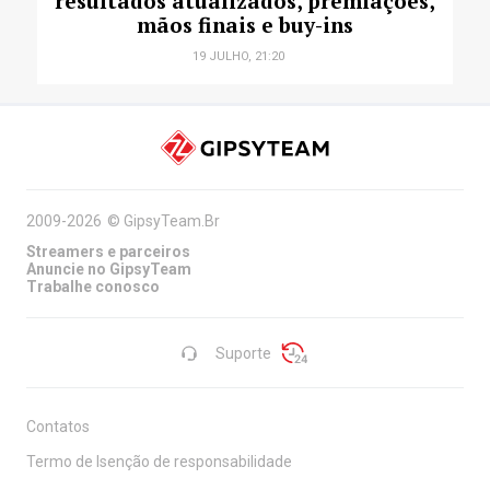
resultados atualizados, premiações,
mãos finais e buy-ins
19 JULHO, 21:20
2009-2026
©
GipsyTeam.Br
Streamers e parceiros
Anuncie no GipsyTeam
Trabalhe conosco
Suporte
Contatos
Termo de Isenção de responsabilidade