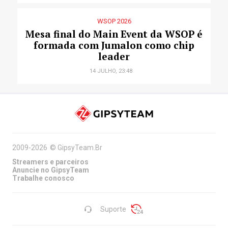
WSOP 2026
Mesa final do Main Event da WSOP é
formada com Jumalon como chip
leader
14 JULHO, 23:48
2009-2026
©
GipsyTeam.Br
Streamers e parceiros
Anuncie no GipsyTeam
Trabalhe conosco
Suporte