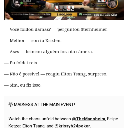
— Você foldou damas? — perguntou Sternheimer.
— Melhor — sorriu Kristen.
— Ases — brincou alguém fora da câmera.
— Eu foldei reis.
— Não é possível — reagiu Elton Tsang, surpreso.
— Sim, eu fiz isso.
🤯 MADNESS AT THE MAIN EVENT!
Watch the chaos unfold between
@TheMannheim
, Felipe
Ketzer, Elton Tsang, and
@krissyb24poker
.