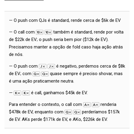
— O push com QJs é standard, rende cerca de $6k de EV
— O call com
também é standard, rende por volta
de $22k de EV; o push seria bem pior ($12k de EV).
Precisamos manter a opção de fold caso haja ação atrás
de nós.
— O push com
é negativo, perdemos cerca de $8k
de EV; com
quase sempre é preciso shovar, mas
é uma ação praticamente neutra.
—
é call, ganhamos $45k de EV.
Para entender o contexto, o call com
renderia
$478k de EV, enquanto com
perderíamos $157k
de EV. AKs perde $171k de EV, e AKo, $226k de EV.