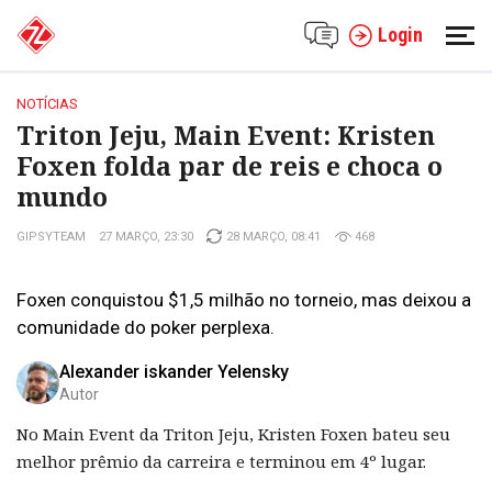
Login
NOTÍCIAS
Triton Jeju, Main Event: Kristen
Foxen folda par de reis e choca o
mundo
GIPSYTEAM
27 MARÇO, 23:30
28 MARÇO, 08:41
468
Foxen conquistou $1,5 milhão no torneio, mas deixou a
comunidade do poker perplexa.
Alexander iskander Yelensky
Autor
No Main Event da Triton Jeju, Kristen Foxen bateu seu
melhor prêmio da carreira e terminou em 4º lugar.