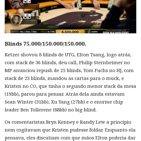
Blinds 75.000/150.000/150.000.
Ketzer shovou 8 blinds de UTG, Elton Tsang, logo atrás,
com stack de 36 blinds, deu call, Philip Sternheimer no
MP anunciou repush de 25 blinds, Tom Fuchs no HJ, com
stack de 23 blinds, mandou as cartas para o muck, e
Kristen no CO, que tinha o segundo menor stack da mesa
(19bb), parou para pensar. Atrás dela ainda estavam
Sean Winter (31bb), Xu Yang (27bb) e o enorme chip
leader Ben Tollerene (88bb) no big blind.
Os comentaristas Bryn Kenney e Randy Lew a princípio
nem cogitavam que Kristen pudesse foldar. Enquanto ela
pensava, eles discutiam com que mãos Elton poderia dar