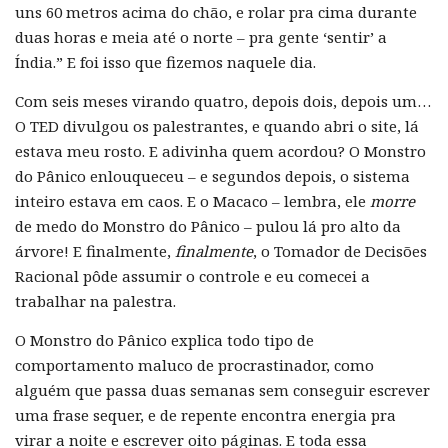
uns 60 metros acima do chão, e rolar pra cima durante
duas horas e meia até o norte – pra gente ‘sentir’ a
Índia.” E foi isso que fizemos naquele dia.
Com seis meses virando quatro, depois dois, depois um…
O TED divulgou os palestrantes, e quando abri o site, lá
estava meu rosto. E adivinha quem acordou? O Monstro
do Pânico enlouqueceu – e segundos depois, o sistema
inteiro estava em caos. E o Macaco – lembra, ele
morre
de medo do Monstro do Pânico – pulou lá pro alto da
árvore! E finalmente,
finalmente
, o Tomador de Decisões
Racional pôde assumir o controle e eu comecei a
trabalhar na palestra.
O Monstro do Pânico explica todo tipo de
comportamento maluco de procrastinador, como
alguém que passa duas semanas sem conseguir escrever
uma frase sequer, e de repente encontra energia pra
virar a noite e escrever oito páginas. E toda essa