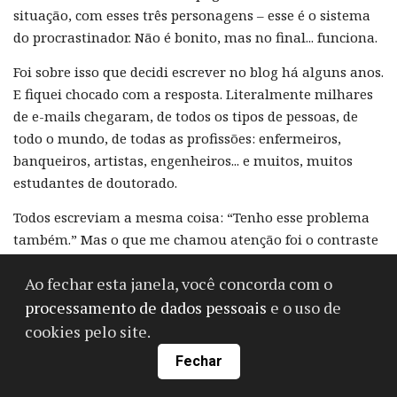
situação, com esses três personagens – esse é o sistema
do procrastinador. Não é bonito, mas no final... funciona.
Foi sobre isso que decidi escrever no blog há alguns anos.
E fiquei chocado com a resposta. Literalmente milhares
de e-mails chegaram, de todos os tipos de pessoas, de
todo o mundo, de todas as profissões: enfermeiros,
banqueiros, artistas, engenheiros... e muitos, muitos
estudantes de doutorado.
Todos escreviam a mesma coisa: “Tenho esse problema
também.” Mas o que me chamou atenção foi o contraste
entre o tom leve do post e o peso dos e-mails. As pessoas
Ao fechar esta janela, você concorda com o
escreviam com frustração intensa sobre o que a
procrastinação fez com suas vidas. Sobre o que o Macaco
processamento de dados pessoais
e o uso de
fez com elas.
cookies pelo site.
Fechar
E eu pensei: se o sistema do procrastinador
funciona
,
então o que está acontecendo? Por que essas pessoas