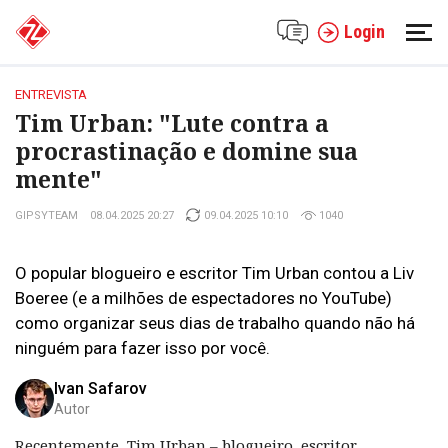
Login
ENTREVISTA
Tim Urban: "Lute contra a
procrastinação e domine sua
mente"
GIPSYTEAM
08.04.2025 20:27
09.04.2025 10:10
1040
O popular blogueiro e escritor Tim Urban contou a Liv
Boeree (e a milhões de espectadores no YouTube)
como organizar seus dias de trabalho quando não há
ninguém para fazer isso por você.
Ivan Safarov
Autor
Recentemente, Tim Urban – blogueiro, escritor,