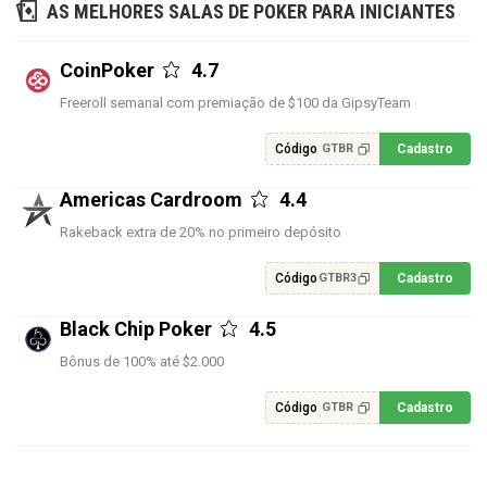
AS MELHORES SALAS DE POKER PARA INICIANTES
CoinPoker
4.7
Freeroll semanal com premiação de $100 da GipsyTeam
Código
Cadastro
GTBR
Americas Cardroom
4.4
Rakeback extra de 20% no primeiro depósito
Código
Cadastro
GTBR3
Black Chip Poker
4.5
Bônus de 100% até $2.000
Código
Cadastro
GTBR