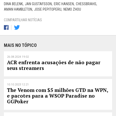
DINA BELENK
JAN GUSTAFSSON
ERIC HANSEN
CHESSBRAHS
AMAN HAMBLETON
JOSE PEPITOPERU
NEMO ZHOU
COMPARTILHAR NOTÍCIAS
MAIS NO TÓPICO
26.08.2024 19:02
ACR enfrenta acusações de não pagar
seus streamers
10.10.2023 12:21
The Venom com $5 milhões GTD na WPN,
e pacotes para a WSOP Paradise no
GGPoker