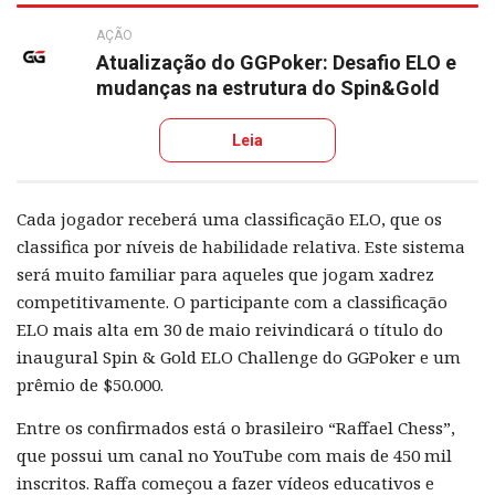
AÇÃO
Atualização do GGPoker: Desafio ELO e
mudanças na estrutura do Spin&Gold
Leia
Cada jogador receberá uma classificação ELO, que os
classifica por níveis de habilidade relativa. Este sistema
será muito familiar para aqueles que jogam xadrez
competitivamente. O participante com a classificação
ELO mais alta em 30 de maio reivindicará o título do
inaugural Spin & Gold ELO Challenge do GGPoker e um
prêmio de $50.000.
Entre os confirmados está o brasileiro “Raffael Chess”,
que possui um canal no YouTube com mais de 450 mil
inscritos. Raffa começou a fazer vídeos educativos e