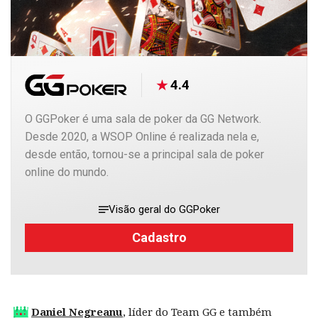
4.4
O GGPoker é uma sala de poker da GG Network.
Desde 2020, a WSOP Online é realizada nela e,
desde então, tornou-se a principal sala de poker
online do mundo.
Visão geral do GGPoker
Cadastro
Daniel Negreanu
, líder do Team GG e também