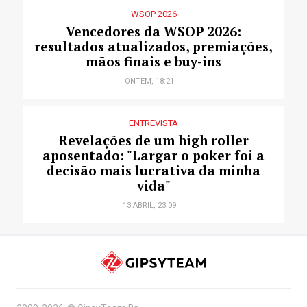
WSOP 2026
Vencedores da WSOP 2026:
resultados atualizados, premiações,
mãos finais e buy-ins
ONTEM, 18:21
ENTREVISTA
Revelações de um high roller
aposentado: "Largar o poker foi a
decisão mais lucrativa da minha
vida"
13 ABRIL, 23:09