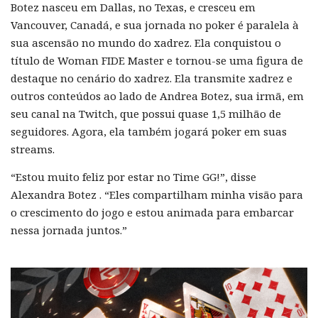
Botez nasceu em Dallas, no Texas, e cresceu em
Vancouver, Canadá, e sua jornada no poker é paralela à
sua ascensão no mundo do xadrez. Ela conquistou o
título de Woman FIDE Master e tornou-se uma figura de
destaque no cenário do xadrez. Ela transmite xadrez e
outros conteúdos ao lado de Andrea Botez, sua irmã, em
seu canal na Twitch, que possui quase 1,5 milhão de
seguidores. Agora, ela também jogará poker em suas
streams.
“Estou muito feliz por estar no Time GG!”, disse
Alexandra Botez . “Eles compartilham minha visão para
o crescimento do jogo e estou animada para embarcar
nessa jornada juntos.”